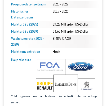
Prognosedatenzeitraum
2025 - 2029
Historischer
2017 - 2023
Datenzeitraum
Marktgröße (2025)
24.27 Milliarden US-Dollar
Marktgröße (2029)
33.62 Milliarden US-Dollar
Wachstumsrate (2025 -
8.48% CAGR
2029)
Marktkonzentration
Hoch
Bild © Mordor Intelligence. Wiederverwendung erfordert Namensnennung gem
Hauptakteure
*Haftungsausschluss: Hauptakteure in keiner bestimmten Reihenfolge
sortiert