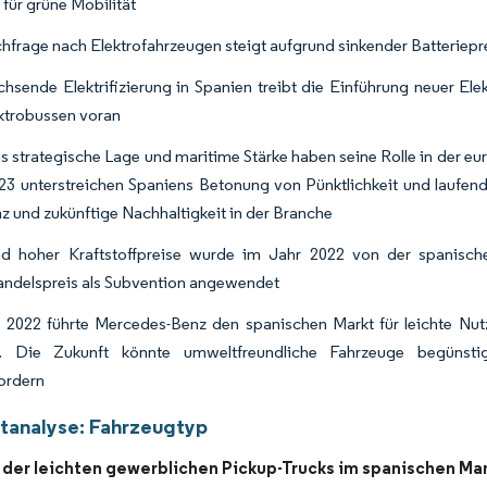
 für grüne Mobilität
hfrage nach Elektrofahrzeugen steigt aufgrund sinkender Batteriepr
hsende Elektrifizierung in Spanien treibt die Einführung neuer El
ktrobussen voran
s strategische Lage und maritime Stärke haben seine Rolle in der eu
23 unterstreichen Spaniens Betonung von Pünktlichkeit und laufende
nz und zukünftige Nachhaltigkeit in der Branche
nd hoher Kraftstoffpreise wurde im Jahr 2022 von der spanisch
andelspreis als Subvention angewendet
 2022 führte Mercedes-Benz den spanischen Markt für leichte Nu
. Die Zukunft könnte umweltfreundliche Fahrzeuge begünstig
ordern
analyse: Fahrzeugtyp
der leichten gewerblichen Pickup-Trucks im spanischen Mar