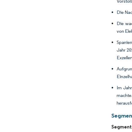
Vorstoß
Die Nac
Die wac
von Ele
Spanien
Jahr 20
Exzelle
Aufgru
Einzelh
Im Jahr
machte
herausf
Segment
Segment 