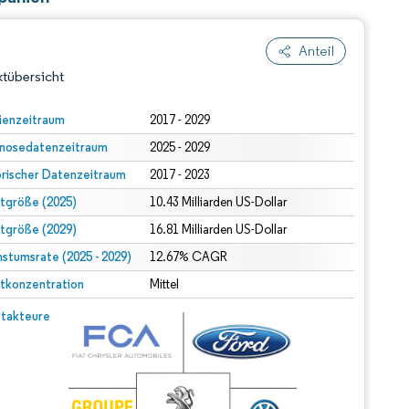
Anteil
tübersicht
ienzeitraum
2017 - 2029
nosedatenzeitraum
2025 - 2029
orischer Datenzeitraum
2017 - 2023
tgröße (2025)
10.43 Milliarden US-Dollar
tgröße (2029)
16.81 Milliarden US-Dollar
stumsrate (2025 - 2029)
dert Namensnennung gemäß CC BY 4.0.
12.67% CAGR
tkonzentration
Mittel
© Mordor Intelligence. Wiederverwendung erfordert Namensnennung gemäß CC BY 4.0.
takteure