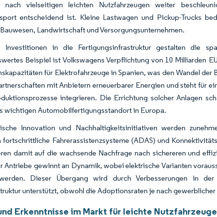
 nach vielseitigen leichten Nutzfahrzeugen weiter beschleuni
sport entscheidend ist. Kleine Lastwagen und Pickup-Trucks bed
 Bauwesen, Landwirtschaft und Versorgungsunternehmen.
e Investitionen in die Fertigungsinfrastruktur gestalten die s
ertes Beispiel ist Volkswagens Verpflichtung von 10 Milliarden E
skapazitäten für Elektrofahrzeuge in Spanien, was den Wandel der Bra
rtnerschaften mit Anbietern erneuerbarer Energien und steht für ein
oduktionsprozesse integrieren. Die Errichtung solcher Anlagen sc
ls wichtigen Automobilfertigungsstandort in Europa.
ische Innovation und Nachhaltigkeitsinitiativen werden zunehmen
n fortschrittliche Fahrerassistenzsysteme (ADAS) und Konnektivitäts
eren damit auf die wachsende Nachfrage nach sichereren und effiz
er Antriebe gewinnt an Dynamik, wobei elektrische Varianten vorauss
 werden. Dieser Übergang wird durch Verbesserungen in der 
truktur unterstützt, obwohl die Adoptionsraten je nach gewerbliche
und Erkenntnisse im Markt für leichte Nutzfahrzeuge