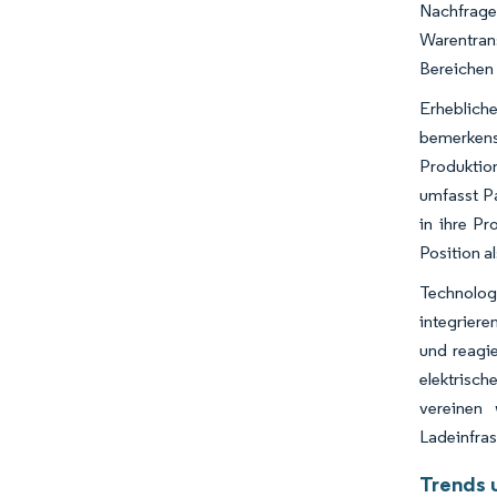
Nachfrage
Warentran
Bereichen
Erheblich
bemerkensw
Produktion
umfasst Pa
in ihre Pr
Position a
Technolog
integriere
und reagi
elektrisch
vereinen
Ladeinfras
Trends 