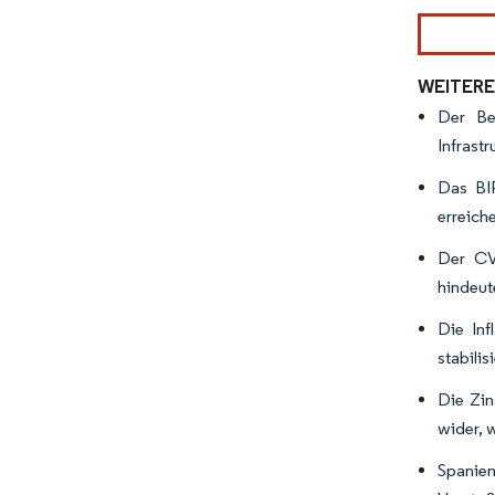
Bild © Mor
WEITERE
Der Be
Infrast
Das BIP
erreich
Der CV
hindeut
Die Inf
stabilis
Die Zin
wider, 
Spanien