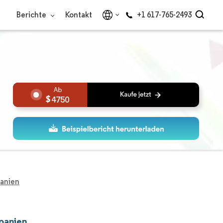
Berichte
Kontakt
+1 617-765-2493
4750
panien
Spanien