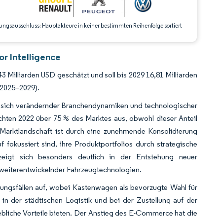
ungsausschluss: Hauptakteure in keiner bestimmten Reihenfolge sortiert
or Intelligence
3 Milliarden USD geschätzt und soll bis 2029 16,81 Milliarden
(2025–2029).
en sich verändernder Branchendynamiken und technologischer
achten 2022 über 75 % des Marktes aus, obwohl dieser Anteil
 Marktlandschaft ist durch eine zunehmende Konsolidierung
 fokussiert sind, ihre Produktportfolios durch strategische
 zeigt sich besonders deutlich in der Entstehung neuer
weiterentwickelnder Fahrzeugtechnologien.
ngsfällen auf, wobei Kastenwagen als bevorzugte Wahl für
in der städtischen Logistik und bei der Zustellung auf der
hebliche Vorteile bieten. Der Anstieg des E-Commerce hat die