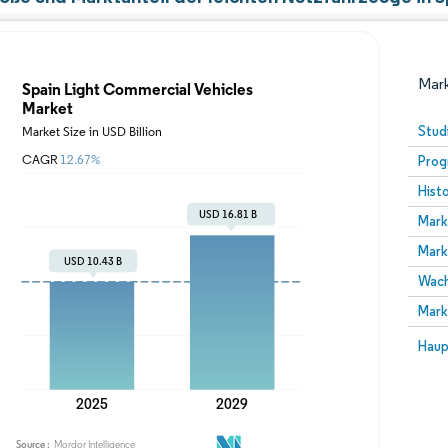
Mark
Stud
Prog
Hist
Mark
Mark
Wach
Bild © Mordor Intelligence. Wiederverwendung erfor
Mark
Bild 
Haup