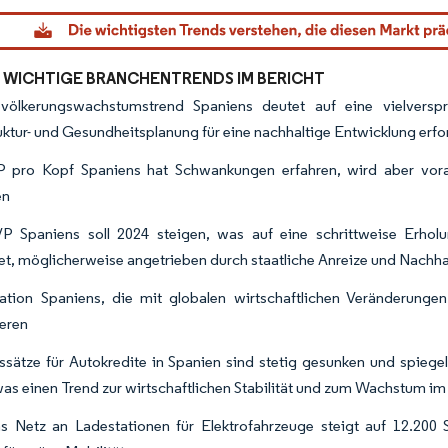
dor Intelligence. Wiederverwendung erfordert Namensnennung gemäß CC BY 4.0.
 WICHTIGE BRANCHENTRENDS IM BERICHT
völkerungswachstumstrend Spaniens deutet auf eine vielverspr
ruktur- und Gesundheitsplanung für eine nachhaltige Entwicklung erfo
 pro Kopf Spaniens hat Schwankungen erfahren, wird aber vora
en
P Spaniens soll 2024 steigen, was auf eine schrittweise Erhol
et, möglicherweise angetrieben durch staatliche Anreize und Nachha
lation Spaniens, die mit globalen wirtschaftlichen Veränderungen 
ieren
ssätze für Autokredite in Spanien sind stetig gesunken und spiege
was einen Trend zur wirtschaftlichen Stabilität und zum Wachstum im
s Netz an Ladestationen für Elektrofahrzeuge steigt auf 12.200 S