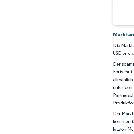
Marktan
Die Marktg
USD errei
Der spanis
Fortschrit
allmählic
unter den 
Partnersc
Produktio
Der Markt
kommerzie
letzten Me