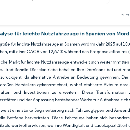
*Haft
alyse für leichte Nutzfahrzeuge in Spanien von Mord
röße für leichte Nutzfahrzeuge in Spanien wird im Jahr 2025 auf 10,4
chen, mit einer CAGR von 12,67 % während des Prognosezeitraums 
che Markt für leichte Nutzfahrzeuge entwickelt sich weiter inmitt
te. Traditionelle Dieselantriebe behalten ihre Dominanz bei und m
h zurückgeht, da alternative Antriebe an Bedeutung gewinnen. Die
großen Herstellern gekennzeichnet, wobei etablierte Akteure darauf
haften und Investitionen zu erweitern. Diese Transformation
nsstätten und der Anpassung bestehender Werke zur Aufnahme sich 
 weist eine starke Segmentierung nach Fahrzeugtypen und Anwendu
lle Betriebe hervortreten. Diese Fahrzeuge haben sich besonders 
ile als wertvoll erwiesen, wo ihre Wendigkeit und Ladekapazität er