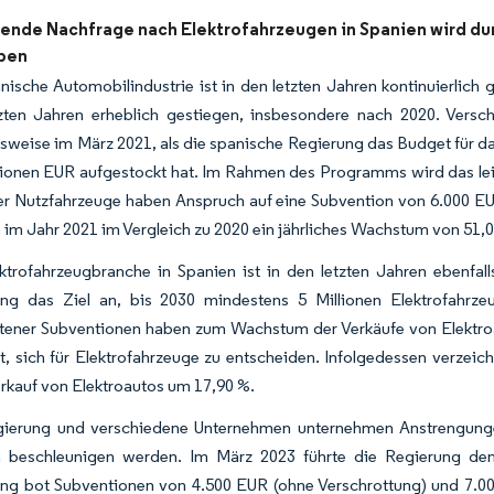
gende Nachfrage nach Elektrofahrzeugen in Spanien wird dur
ben
nische Automobilindustrie ist in den letzten Jahren kontinuierlich
zten Jahren erheblich gestiegen, insbesondere nach 2020. Vers
lsweise im März 2021, als die spanische Regierung das Budget für 
lionen EUR aufgestockt hat. Im Rahmen des Programms wird das lei
r Nutzfahrzeuge haben Anspruch auf eine Subvention von 6.000 EUR
 im Jahr 2021 im Vergleich zu 2020 ein jährliches Wachstum von 51,
ktrofahrzeugbranche in Spanien ist in den letzten Jahren ebenf
ung das Ziel an, bis 2030 mindestens 5 Millionen Elektrofahrz
ener Subventionen haben zum Wachstum der Verkäufe von Elektroa
t, sich für Elektrofahrzeuge zu entscheiden. Infolgedessen verze
rkauf von Elektroautos um 17,90 %.
ierung und verschiedene Unternehmen unternehmen Anstrengungen 
 beschleunigen werden. Im März 2023 führte die Regierung den 
ng bot Subventionen von 4.500 EUR (ohne Verschrottung) und 7.000