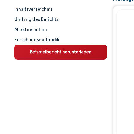
Inhaltsverzeichnis
Marktschnappschuss
Umfang des Berichts
Marktanalyse
Marktdefinition
Forschungsmethodik
Wichtige Markttrends
Segmentanalyse
Wettbewerbslandschaft
Hauptakteure
Branchenentwicklungen