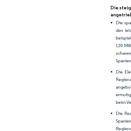
Die stei
angetrie
Die spa
den let
beispie
120 Mil
schwere
Spanien
Die Ele
Regier
angebot
ermutig
beim Ve
Die Reg
Spanien
Regieru