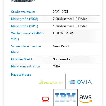
Marktübersicht
Studienzeitraum
2020 - 2031
Marktgröße (2026)
2.08 Milliarden US-Dollar
Marktgröße (2031)
3.64 Milliarden US-Dollar
Wachstumsrate (2026 -
11.86% CAGR
2031)
Schnellstwachsender
Asien-Pazifik
Markt
Größter Markt
Nordamerika
Marktkonzentration
Mittel
Bild © Mordor Intelligence. Wiederverwendung erfordert Namensnennung gem
Hauptakteure