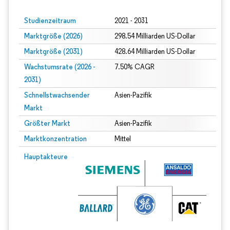
Studienzeitraum
2021 - 2031
Marktgröße (2026)
298.54 Milliarden US-Dollar
Marktgröße (2031)
428.64 Milliarden US-Dollar
Wachstumsrate (2026 -
7.50% CAGR
2031)
Schnellstwachsender
Asien-Pazifik
Markt
Größter Markt
Asien-Pazifik
Marktkonzentration
Mittel
Bild © Mordor Intelligence. Wiederverwendung erfordert Namensnennung gem
Hauptakteure