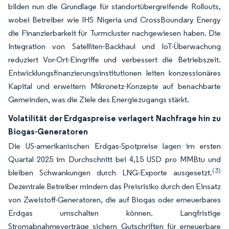
bilden nun die Grundlage für standortübergreifende Rollouts,
wobei Betreiber wie IHS Nigeria und CrossBoundary Energy
die Finanzierbarkeit für Turmcluster nachgewiesen haben. Die
Integration von Satelliten-Backhaul und IoT-Überwachung
reduziert Vor-Ort-Eingriffe und verbessert die Betriebszeit.
Entwicklungsfinanzierungsinstitutionen leiten konzessionäres
Kapital und erweitern Mikronetz-Konzepte auf benachbarte
Gemeinden, was die Ziele des Energiezugangs stärkt.
Volatilität der Erdgaspreise verlagert Nachfrage hin zu
Biogas-Generatoren
Die US-amerikanischen Erdgas-Spotpreise lagen im ersten
Quartal 2025 im Durchschnitt bei 4,15 USD pro MMBtu und
(3)
bleiben Schwankungen durch LNG-Exporte ausgesetzt.
Dezentrale Betreiber mindern das Preisrisiko durch den Einsatz
von Zweistoff-Generatoren, die auf Biogas oder erneuerbares
Erdgas umschalten können. Langfristige
Stromabnahmeverträge sichern Gutschriften für erneuerbare