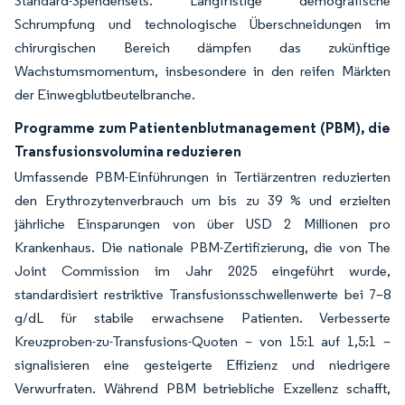
Standard-Spendensets. Langfristige demografische
Schrumpfung und technologische Überschneidungen im
chirurgischen Bereich dämpfen das zukünftige
Wachstumsmomentum, insbesondere in den reifen Märkten
der Einwegblutbeutelbranche.
Programme zum Patientenblutmanagement (PBM), die
Transfusionsvolumina reduzieren
Umfassende PBM-Einführungen in Tertiärzentren reduzierten
den Erythrozytenverbrauch um bis zu 39 % und erzielten
jährliche Einsparungen von über USD 2 Millionen pro
Krankenhaus. Die nationale PBM-Zertifizierung, die von The
Joint Commission im Jahr 2025 eingeführt wurde,
standardisiert restriktive Transfusionsschwellenwerte bei 7–8
g/dL für stabile erwachsene Patienten. Verbesserte
Kreuzproben-zu-Transfusions-Quoten – von 15:1 auf 1,5:1 –
signalisieren eine gesteigerte Effizienz und niedrigere
Verwurfraten. Während PBM betriebliche Exzellenz schafft,