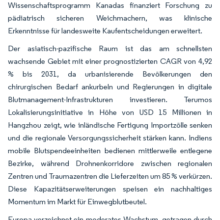
Wissenschaftsprogramm Kanadas finanziert Forschung zu
pädiatrisch sicheren Weichmachern, was klinische
Erkenntnisse für landesweite Kaufentscheidungen erweitert.
Der asiatisch-pazifische Raum ist das am schnellsten
wachsende Gebiet mit einer prognostizierten CAGR von 4,92
% bis 2031, da urbanisierende Bevölkerungen den
chirurgischen Bedarf ankurbeln und Regierungen in digitale
Blutmanagement-Infrastrukturen investieren. Terumos
Lokalisierungsinitiative in Höhe von USD 15 Millionen in
Hangzhou zeigt, wie inländische Fertigung Importzölle senken
und die regionale Versorgungssicherheit stärken kann. Indiens
mobile Blutspendeeinheiten bedienen mittlerweile entlegene
Bezirke, während Drohnenkorridore zwischen regionalen
Zentren und Traumazentren die Lieferzeiten um 85 % verkürzen.
Diese Kapazitätserweiterungen speisen ein nachhaltiges
Momentum im Markt für Einwegblutbeutel.
Europa verzeichnet ein moderates Wachstum, getragen durch