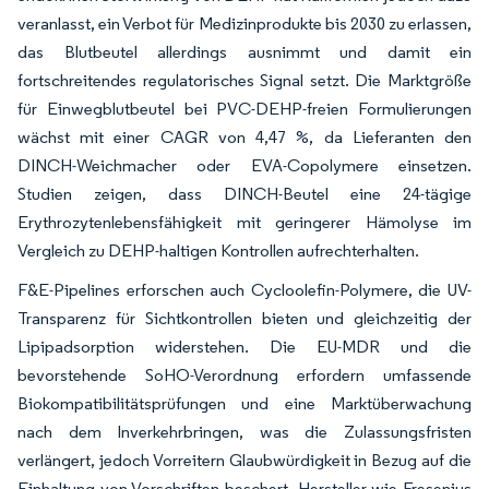
veranlasst, ein Verbot für Medizinprodukte bis 2030 zu erlassen,
das Blutbeutel allerdings ausnimmt und damit ein
fortschreitendes regulatorisches Signal setzt. Die Marktgröße
für Einwegblutbeutel bei PVC-DEHP-freien Formulierungen
wächst mit einer CAGR von 4,47 %, da Lieferanten den
DINCH-Weichmacher oder EVA-Copolymere einsetzen.
Studien zeigen, dass DINCH-Beutel eine 24-tägige
Erythrozytenlebensfähigkeit mit geringerer Hämolyse im
Vergleich zu DEHP-haltigen Kontrollen aufrechterhalten.
F&E-Pipelines erforschen auch Cycloolefin-Polymere, die UV-
Transparenz für Sichtkontrollen bieten und gleichzeitig der
Lipipadsorption widerstehen. Die EU-MDR und die
bevorstehende SoHO-Verordnung erfordern umfassende
Biokompatibilitätsprüfungen und eine Marktüberwachung
nach dem Inverkehrbringen, was die Zulassungsfristen
verlängert, jedoch Vorreitern Glaubwürdigkeit in Bezug auf die
Einhaltung von Vorschriften beschert. Hersteller wie Fresenius