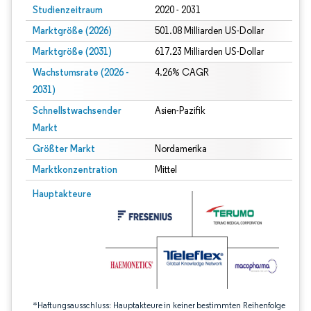
Studienzeitraum
2020 - 2031
Marktgröße (2026)
501.08 Milliarden US-Dollar
Marktgröße (2031)
617.23 Milliarden US-Dollar
Wachstumsrate (2026 -
4.26% CAGR
2031)
Schnellstwachsender
Asien-Pazifik
Markt
Größter Markt
Nordamerika
Marktkonzentration
Mittel
Bild © Mordor Intelligence. Wiederverwendung erfordert Namensnennung gem
Hauptakteure
*Haftungsausschluss: Hauptakteure in keiner bestimmten Reihenfolge