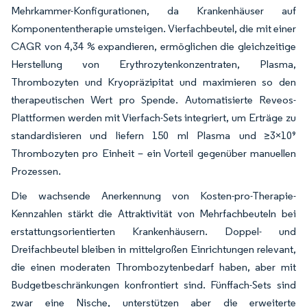
Mehrkammer-Konfigurationen, da Krankenhäuser auf
Komponententherapie umsteigen. Vierfachbeutel, die mit einer
CAGR von 4,34 % expandieren, ermöglichen die gleichzeitige
Herstellung von Erythrozytenkonzentraten, Plasma,
Thrombozyten und Kryopräzipitat und maximieren so den
therapeutischen Wert pro Spende. Automatisierte Reveos-
Plattformen werden mit Vierfach-Sets integriert, um Erträge zu
standardisieren und liefern 150 ml Plasma und ≥3×10⁹
Thrombozyten pro Einheit – ein Vorteil gegenüber manuellen
Prozessen.
Die wachsende Anerkennung von Kosten-pro-Therapie-
Kennzahlen stärkt die Attraktivität von Mehrfachbeuteln bei
erstattungsorientierten Krankenhäusern. Doppel- und
Dreifachbeutel bleiben in mittelgroßen Einrichtungen relevant,
die einen moderaten Thrombozytenbedarf haben, aber mit
Budgetbeschränkungen konfrontiert sind. Fünffach-Sets sind
zwar eine Nische, unterstützen aber die erweiterte