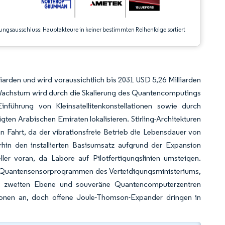
ungsausschluss: Hauptakteure in keiner bestimmten Reihenfolge sortiert
iarden und wird voraussichtlich bis 2031 USD 5,26 Milliarden
Wachstum wird durch die Skalierung des Quantencomputings
inführung von Kleinsatellitenkonstellationen sowie durch
ten Arabischen Emiraten lokalisieren. Stirling-Architekturen
 Fahrt, da der vibrationsfreie Betrieb die Lebensdauer von
hin den installierten Basisumsatz aufgrund der Expansion
er voran, da Labore auf Pilotfertigungslinien umsteigen.
n Quantensensorprogrammen des Verteidigungsministeriums,
er zweiten Ebene und souveräne Quantencomputerzentren
tionen an, doch offene Joule-Thomson-Expander dringen in