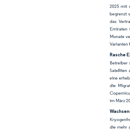
2025 mit 
begrenzt 
das Vertr
Emiraten 
Monate ve
Varianten 
Rasche E
Betreiber
Satelliten
eine erheb
die Migra
Copernicus
im März 20
Wachsend
Kryogenfre
die mehr 