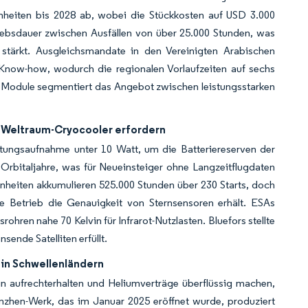
inheiten bis 2028 ab, wobei die Stückkosten auf USD 3.000
riebsdauer zwischen Ausfällen von über 25.000 Stunden, was
stärkt. Ausgleichsmandate in den Vereinigten Arabischen
Know-how, wodurch die regionalen Vorlaufzeiten auf sechs
 Module segmentiert das Angebot zwischen leistungsstarken
e Weltraum-Cryocooler erfordern
istungsaufnahme unter 10 Watt, um die Batteriereserven der
Orbitaljahre, was für Neueinsteiger ohne Langzeitflugdaten
-Einheiten akkumulieren 525.000 Stunden über 230 Starts, doch
eie Betrieb die Genauigkeit von Sternsensoren erhält. ESAs
ren nahe 70 Kelvin für Infrarot-Nutzlasten. Bluefors stellte
ende Satelliten erfüllt.
in Schwellenländern
vin aufrechterhalten und Heliumverträge überflüssig machen,
nzhen-Werk, das im Januar 2025 eröffnet wurde, produziert