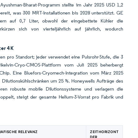
s Ayushman-Bharat-Programm stellte im Jahr 2025 USD 1,2
ereit, was 300 MRT-Installationen bis 2028 unterstützt. GE
ern auf 0,7 Liter, obwohl der eingebettete Kühler die
kürzen sich von vierteljährlich auf jährlich, wodurch
er 4 K
n pro Standort; jeder verwendet eine Pulsrohr-Stufe, die 3
illikelvin-Cryo-CMOS-Plattform vom Juli 2025 beherbergt
o Chip. Eine Bluefors-Cryomech-Integration vom März 2025
on Dilutionskühlschränken um 25 %. Honeywells Aufträge des
en robuste mobile Dilutionssysteme und verlagern die
doppelt, steigt der gesamte Helium-3-Vorrat pro Fabrik und
AFISCHE RELEVANZ
ZEITHORIZONT
DER