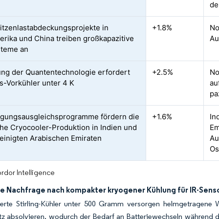
de
tzenlastabdeckungsprojekte in
+1.8%
No
rika und China treiben großkapazitive
Au
teme an
ung der Quantentechnologie erfordert
+2.5%
No
ns-Vorkühler unter 4 K
au
pa
igungsausgleichsprogramme fördern die
+1.6%
In
he Cryocooler-Produktion in Indien und
Em
einigten Arabischen Emiraten
Au
Os
rdor Intelligence
e Nachfrage nach kompakter kryogener Kühlung für IR-Sens
sierte Stirling-Kühler unter 500 Gramm versorgen helmgetragene 
tz absolvieren, wodurch der Bedarf an Batteriewechseln während de