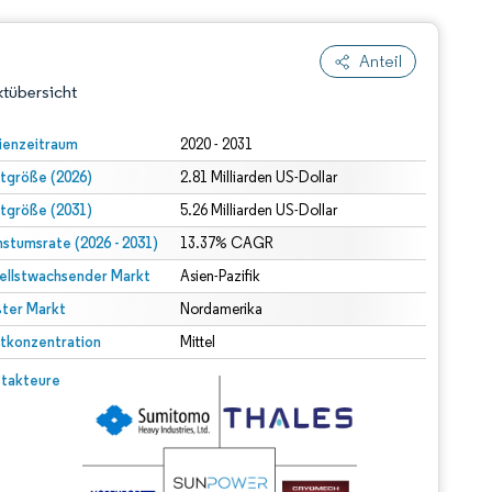
Anteil
tübersicht
ienzeitraum
2020 - 2031
tgröße (2026)
2.81 Milliarden US-Dollar
tgröße (2031)
5.26 Milliarden US-Dollar
stumsrate (2026 - 2031)
13.37% CAGR
ellstwachsender Markt
Asien-Pazifik
ter Markt
dert Namensnennung gemäß CC BY 4.0.
Nordamerika
tkonzentration
Mittel
© Mordor Intelligence. Wiederverwendung erfordert Namensnennung gemäß CC BY 4.0.
takteure