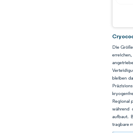
Chancen & Aussichten
Branchenentwicklungen
Cryocoo
Die Größe 
erreichen
angetrieb
Verteidigu
bleiben d
Präzision
kryogenfr
Regional 
während d
aufbaut. 
tragbare m