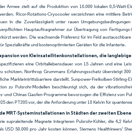
der Armee zielt auf die Produktion von 10.000 lokalen 0,5-Watt-E
werden. Ricor-Rotations-Cryocooler verzeichnen eine mittlere Bet
auen in die Zuverlässigkeit unter rauen Umgebungsbedingungen 
verpflichten Hauptauftragnehmer zur Übertragung von Fertigungs-
rkürzt werden. Die wachsende Präferenz für im Feld austauschbare
für Spezialkräfte und kostenoptimierten Geräten für die Infanterie.
xpansion von Kleinsatellitenkonstellationen, die langlebig
 spezifizieren eine Orbitallebensdauer von 15 Jahren und eine Le
 zu schützen. Northrop Grummans Erfahrungsschatz übersteigt 300 
liche Markteintrittsbarriere darstellt. Sunpower-Freikolben-Stirling
tion zu Pulsrohr-Modellen beschleunigt sich, da der vibrationsfr
- und Chinas Gaofen-Programme bevorzugen die Effizienz von Pulsroh
25 den PT205 vor, der die Anforderung unter 10 Kelvin für quantensens
e MRT-Systeminstallationen in Städten der zweiten Ebene 
ie supraleitende Magnete integrieren Pulsrohr-Kühler, die 4,2 Kel
als USD 50.000 pro Jahr kosten können. Siemens Healthineers' She