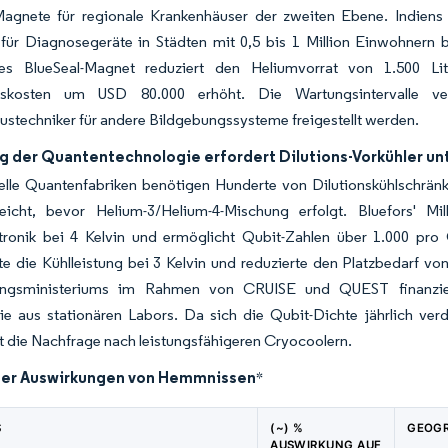
agnete für regionale Krankenhäuser der zweiten Ebene. Indien
 für Diagnosegeräte in Städten mit 0,5 bis 1 Million Einwohnern b
es BlueSeal-Magnet reduziert den Heliumvorrat von 1.500 Lit
onskosten um USD 80.000 erhöht. Die Wartungsintervalle ver
stechniker für andere Bildgebungssysteme freigestellt werden.
g der Quantentechnologie erfordert Dilutions-Vorkühler unt
lle Quantenfabriken benötigen Hunderte von Dilutionskühlschränke
reicht, bevor Helium-3/Helium-4-Mischung erfolgt. Bluefors' M
ktronik bei 4 Kelvin und ermöglicht Qubit-Zahlen über 1.000 pr
e die Kühlleistung bei 3 Kelvin und reduzierte den Platzbedarf v
gungsministeriums im Rahmen von CRUISE und QUEST finanzier
ie aus stationären Labors. Da sich die Qubit-Dichte jährlich ver
rt die Nachfrage nach leistungsfähigeren Cryocoolern.
der Auswirkungen von Hemmnissen
*
S
(~) %
GEOGR
AUSWIRKUNG AUF