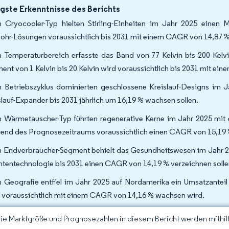
gste Erkenntnisse des Berichts
 Cryocooler-Typ hielten Stirling-Einheiten im Jahr 2025 einen
rohr-Lösungen voraussichtlich bis 2031 mit einem CAGR von 14,87
 Temperaturbereich erfasste das Band von 77 Kelvin bis 200 Kelv
ent von 1 Kelvin bis 20 Kelvin wird voraussichtlich bis 2031 mit 
 Betriebszyklus dominierten geschlossene Kreislauf-Designs im Ja
slauf-Expander bis 2031 jährlich um 16,19 % wachsen sollen.
 Wärmetauscher-Typ führten regenerative Kerne im Jahr 2025 mit e
end des Prognosezeitraums voraussichtlich einen CAGR von 15,19
 Endverbraucher-Segment behielt das Gesundheitswesen im Jahr 2
tentechnologie bis 2031 einen CAGR von 14,19 % verzeichnen soll
 Geografie entfiel im Jahr 2025 auf Nordamerika ein Umsatzanteil
 voraussichtlich mit einem CAGR von 14,16 % wachsen wird.
Die Marktgröße und Prognosezahlen in diesem Bericht werden mithi