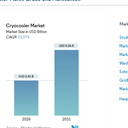
Mark
Stud
Mark
Mark
Wach
Schn
Größ
Bild © Mordor Intelligence. Wiederverwendung erfor
Mark
Bild 
Haup