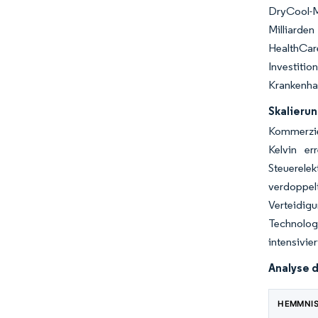
DryCool-M
Milliarden
HealthCar
Investiti
Krankenhau
Skalierun
Kommerzie
Kelvin er
Steuerele
verdoppelt
Verteidi
Technolog
intensivie
Analyse 
HEMMNI