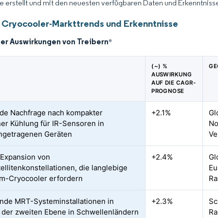
ce erstellt und mit den neuesten verfügbaren Daten und Erkenntnisse
 Cryocooler-Markttrends und Erkenntnisse
der Auswirkungen von Treibern
*
(~) %
GE
AUSWIRKUNG
AUF DIE CAGR-
PROGNOSE
de Nachfrage nach kompakter
+2.1%
Gl
er Kühlung für IR-Sensoren in
No
ngetragenen Geräten
Ve
Expansion von
+2.4%
Gl
ellitenkonstellationen, die langlebige
Eu
m-Cryocooler erfordern
R
de MRT-Systeminstallationen in
+2.3%
Sc
 der zweiten Ebene in Schwellenländern
Ra