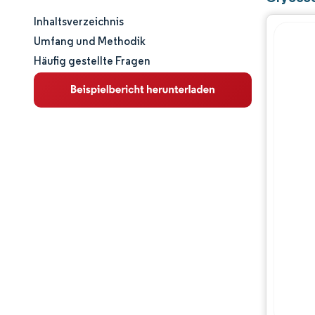
Inhaltsverzeichnis
Marktgröße und -anteil
Umfang und Methodik
Häufig gestellte Fragen
Marktanalyse
Trends und Einblicke
Segmentanalyse
Geografische Analyse
Regulatorisches Umfeld
Wertschöpfungskettenanalyse
Wettbewerbslandschaft
Hauptakteure