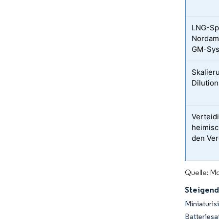
LNG-Spi
Nordame
GM-Sys
Skalier
Dilutio
Verteid
heimisc
den Ver
Quelle: Mo
Steigend
Miniaturi
Batteriesa