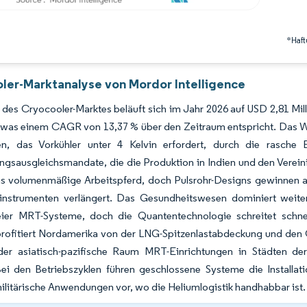
*Haft
ler-Marktanalyse von Mordor Intelligence
des Cryocooler-Marktes beläuft sich im Jahr 2026 auf USD 2,81 Mill
, was einem CAGR von 13,37 % über den Zeitraum entspricht. Das 
en, das Vorkühler unter 4 Kelvin erfordert, durch die rasche E
ngsausgleichsmandate, die die Produktion in Indien und den Vereinig
as volumenmäßige Arbeitspferd, doch Pulsrohr-Designs gewinnen an
sinstrumenten verlängert. Das Gesundheitswesen dominiert weiter
eier MRT-Systeme, doch die Quantentechnologie schreitet schnell
profitiert Nordamerika von der LNG-Spitzenlastabdeckung und de
er asiatisch-pazifische Raum MRT-Einrichtungen in Städten d
Bei den Betriebszyklen führen geschlossene Systeme die Installa
ilitärische Anwendungen vor, wo die Heliumlogistik handhabbar ist.