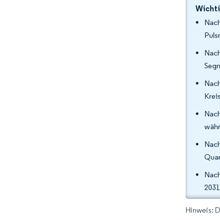
Wichti
Nach
Puls
Nach
Segm
Nach
Krei
Nach
währ
Nach
Quan
Nach
2031
Hinweis: 