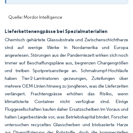
Quelle: Mordor Intelligence
Lieferkettenengpässe bei Spezialmaterialien
Chemisch gehärtete Glassubstrate und Zwischenschichtharze
sind auf wenige Werke in Nordamerika und Europa
angewiesen. Störungen aus der Pandemiezeit wirken sich noch
immer auf Beschaffungspläne aus, begrenzen Chargengrößen
und treiben Spotpreisanstiege an. Schmalrumpf-Hochläufe
haben Tier-2-Laminatoren gezwungen, Zuteilungen über
mehrere OEM-Linien hinweg zu jonglieren, was die Lieferzeiten
verlängert. Frachtengpässe erhöhen das Risiko, wenn
klimatisierte Container nicht verfügbar sind. Einige
Fluggesellschaften kaufen daher Ersatzscheiben im Voraus und
halten Lagerbestände vor, was Betriebskapital bindet. Forscher
untersuchen recyceltes Glasscherben und biobasierte Harze
zur Diversifizierung der Rohstoffe, doch die kommerziellen