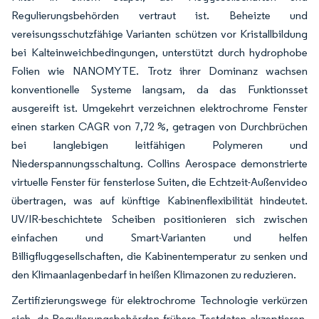
Regulierungsbehörden vertraut ist. Beheizte und
vereisungsschutzfähige Varianten schützen vor Kristallbildung
bei Kalteinweichbedingungen, unterstützt durch hydrophobe
Folien wie NANOMYTE. Trotz ihrer Dominanz wachsen
konventionelle Systeme langsam, da das Funktionsset
ausgereift ist. Umgekehrt verzeichnen elektrochrome Fenster
einen starken CAGR von 7,72 %, getragen von Durchbrüchen
bei langlebigen leitfähigen Polymeren und
Niederspannungsschaltung. Collins Aerospace demonstrierte
virtuelle Fenster für fensterlose Suiten, die Echtzeit-Außenvideo
übertragen, was auf künftige Kabinenflexibilität hindeutet.
UV/IR-beschichtete Scheiben positionieren sich zwischen
einfachen und Smart-Varianten und helfen
Billigfluggesellschaften, die Kabinentemperatur zu senken und
den Klimaanlagenbedarf in heißen Klimazonen zu reduzieren.
Zertifizierungswege für elektrochrome Technologie verkürzen
sich, da Regulierungsbehörden frühere Testdaten akzeptieren,