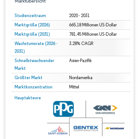
Marktübersicht
Studienzeitraum
2020 - 2031
Marktgröße (2026)
665.18 Millionen US-Dollar
Marktgröße (2031)
781.45 Millionen US-Dollar
Wachstumsrate (2026 -
3.28% CAGR
2031)
Schnellstwachsender
Asien-Pazifik
Markt
Größter Markt
Nordamerika
Marktkonzentration
Mittel
Bild © Mordor Intelligence. Wiederverwendung erfordert Namensnennung gem
Hauptakteure