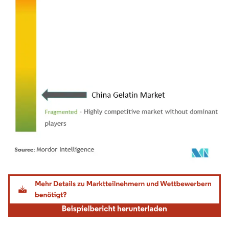
Bild © Mordor Intelligence. Wiederverwendung erfordert Namensnennung gemäß