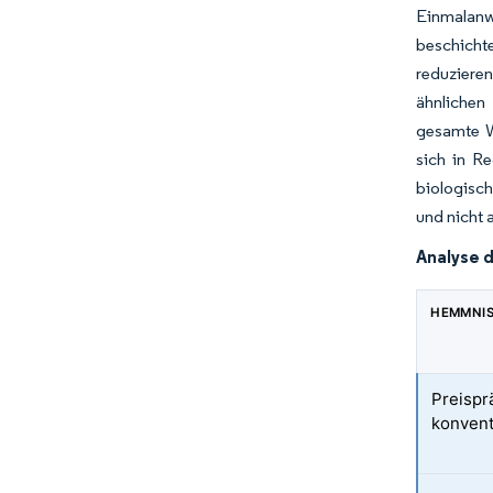
Einmalanw
beschicht
reduziere
ähnlichen
gesamte Wa
sich in R
biologisch
und nicht 
Analyse 
HEMMNI
Preisp
konvent