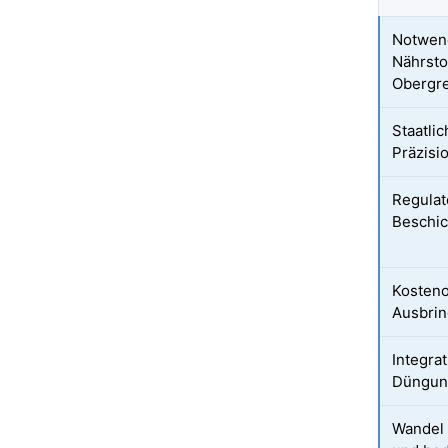
Notwend
Nährsto
Obergre
Staatli
Präzisi
Regulat
Beschi
Kosteno
Ausbri
Integra
Düngun
Wandel 