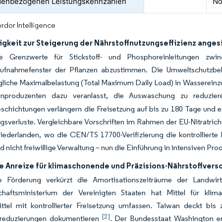
denbezogenen Leistungskennzahlen
No
rdor Intelligence
gkeit zur Steigerung der Nährstoffnutzungseffizienz anges
te Grenzwerte für Stickstoff- und Phosphoreinleitungen zwi
aufnahmefenster der Pflanzen abzustimmen. Die Umweltschutzbehö
liche Maximalbelastung (Total Maximum Daily Load) in Wassereinzu
enproduzenten dazu veranlasst, die Auswaschung zu reduzier
schichtungen verlängern die Freisetzung auf bis zu 180 Tage un
gsverluste. Vergleichbare Vorschriften im Rahmen der EU-Nitratrich
ederlanden, wo die CEN/TS 17700-Verifizierung die kontrollierte Fre
d nicht freiwillige Verwaltung – nun die Einführung in intensiven Pr
he Anreize für klimaschonende und Präzisions-Nährstoffver
he Förderung verkürzt die Amortisationszeiträume der Landw
chaftsministerium der Vereinigten Staaten hat Mittel für klima
ittel mit kontrollierter Freisetzung umfassen. Taiwan deckt b
[2]
reduzierungen dokumentieren
. Der Bundesstaat Washington er