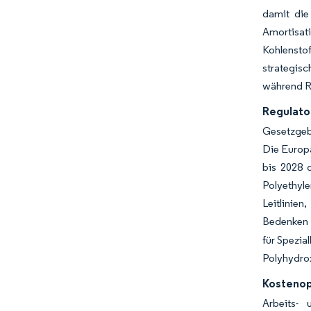
damit die
Amortisat
Kohlensto
strategisc
während R
Regulato
Gesetzgeb
Die Europ
bis 2028 
Polyethyle
Leitlinie
Bedenken h
für Spezia
Polyhydro
Kostenop
Arbeits-