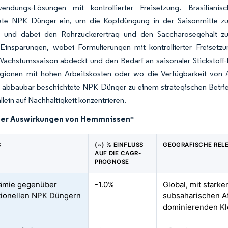
endungs-Lösungen mit kontrollierter Freisetzung. Brasiliani
ete NPK Dünger ein, um die Kopfdüngung in der Saisonmitte zu 
n und dabei den Rohrzuckerertrag und den Saccharosegehalt zu
 Einsparungen, wobei Formulierungen mit kontrollierter Freisetz
chstumssaison abdeckt und den Bedarf an saisonaler Stickstoff-Kop
egionen mit hohen Arbeitskosten oder wo die Verfügbarkeit von A
 abbaubar beschichtete NPK Dünger zu einem strategischen Betriebs
allein auf Nachhaltigkeit konzentrieren.
der Auswirkungen von Hemmnissen
*
S
(~) % EINFLUSS
GEOGRAFISCHE REL
AUF DIE CAGR-
PROGNOSE
rämie gegenüber
-1.0%
Global, mit stark
ionellen NPK Düngern
subsaharischen Af
dominierenden Kl