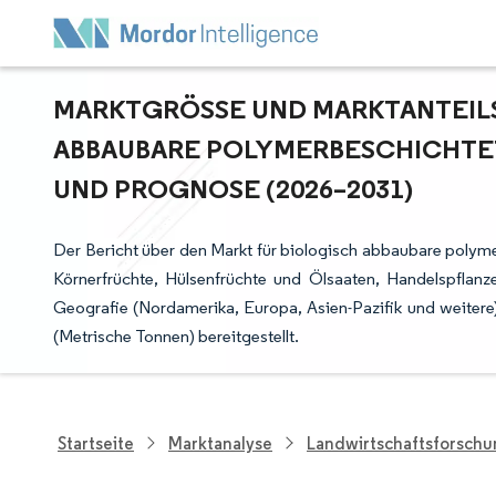
MARKTGRÖSSE UND MARKTANTEILSA
BBAUBARE POLYMERBESCHICHTET
ND PROGNOSE (2026–2031)
Der Bericht über den Markt für biologisch abbaubare polym
Körnerfrüchte, Hülsenfrüchte und Ölsaaten, Handelspfla
Geografie (Nordamerika, Europa, Asien-Pazifik und weite
(Metrische Tonnen) bereitgestellt.
Startseite
Marktanalyse
Landwirtschaftsforsch