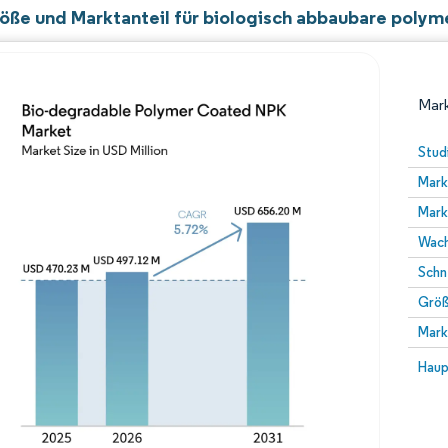
öße und Marktanteil für biologisch abbaubare poly
Mark
Stud
Mark
Mark
Wach
Schn
Größ
Bild © Mordor Intelligence. Wiederverwendung erfor
Mark
Bild 
Haup