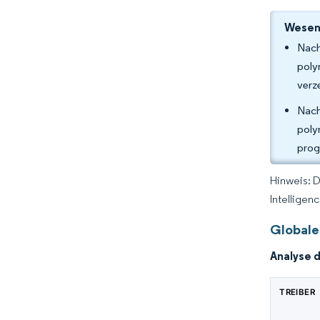
Wesent
Nach
poly
verz
Nach
poly
prog
Hinweis: 
Intelligen
Globale
Analyse 
TREIBER