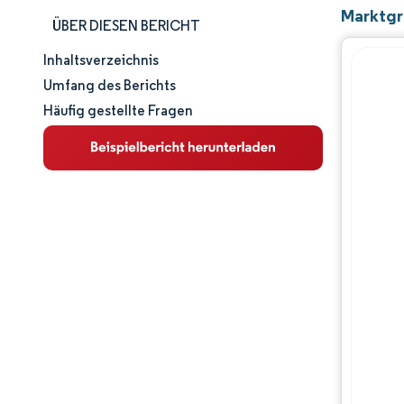
Marktgr
ÜBER DIESEN BERICHT
Inhaltsverzeichnis
Marktgröße und -anteil
Umfang des Berichts
Häufig gestellte Fragen
Marktanalyse
Trends und Einblicke
Segmentanalyse
Geografische Analyse
Wettbewerbslandschaft
Hauptakteure
Branchenentwicklungen