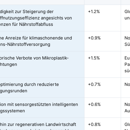
igkeit zur Steigerung der
+1.2%
Gl
ffnutzungseffizienz angesichts von
un
nzen für Nährstoffabfluss
che Anreize für klimaschonende und
+0.9%
No
ons-Nährstoffversorgung
Sü
orische Verbote von Mikroplastik-
+1.5%
Eu
chtungen
Pa
sü
ptimierung durch reduzierte
+0.7%
No
ngungsrunden
tion mit sensorgestützten intelligenten
+0.6%
No
gssystemen
Au
hin zur regenerativen Landwirtschaft
+0.8%
Gl