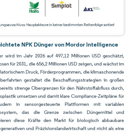
ungsausschluss: Hauptakteure in keiner bestimmten Reihenfolge sortiert
ichtete NPK Dünger von Mordor Intelligence
r wird im Jahr 2026 auf 497,12 Millionen USD geschätzt,
en für 2031, die 656,2 Millionen USD zeigen, und wächst im
ulatorischem Druck, Förderprogrammen, die klimaschonende
berfahrten gestaltet die Beschaffungsstrategien in großen
ereits strenge Obergrenzen für den Nährstoffabfluss durch,
roplastik umsetzen und damit klare Compliance-Zeitpläne für
zudem in sensorgesteuerte Plattformen mit variablen
Ökosystem, das die Grenze zwischen Düngemittel und
nieren diese Kräfte den Markt für biologisch abbaubare
enerativen und Präzisionslandwirtschaft und nicht als eine