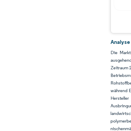
Analyse
Die Markt
ausgehend 
Zeitraum 
Betriebsm
Rohstoffbe
während Eu
Herstell
Ausbring
landwirts
polymerbe
nischenmä