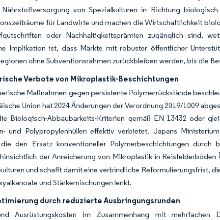
 Nährstoffversorgung von Spezialkulturen in Richtung biologisc
ionszeiträume für Landwirte und machen die Wirtschaftlichkeit bi
ffgutschriften oder Nachhaltigkeitsprämien zugänglich sind, w
he Implikation ist, dass Märkte mit robuster öffentlicher Unters
egionen ohne Subventionsrahmen zurückbleiben werden, bis die Bes
rische Verbote von Mikroplastik-Beschichtungen
erische Maßnahmen gegen persistente Polymerrückstände beschleun
äische Union hat 2024 Änderungen der Verordnung 2019/1009 abgesc
die Biologisch-Abbaubarkeits-Kriterien gemäß EN 13432 oder gle
n- und Polypropylenhüllen effektiv verbietet. Japans Ministerium
n, die den Ersatz konventioneller Polymerbeschichtungen durch 
insichtlich der Anreicherung von Mikroplastik in Reisfelderböden
lkulturen und schafft damit eine verbindliche Reformulierungsfrist, 
xyalkanoate und Stärkemischungen lenkt.
timierung durch reduzierte Ausbringungsrunden
 und Ausrüstungskosten im Zusammenhang mit mehrfachen Dü