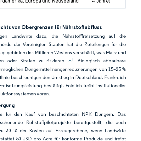
rdamerika, Europa und Neuseeland
4 Jahre)
ichts von Obergrenzen für Nährstoffabfluss
ngen Landwirte dazu, die Nährstofffreisetzung auf die
rde der Vereinigten Staaten hat die Zuteilungen für die
gsgebieten des Mittleren Westens verschärft, was Mais- und
[1]
en oder Strafen zu riskieren
. Biologisch abbaubare
d ermöglichen Düngemittelmengenreduzierungen von 15–25 %
tlinie beschleunigen den Umstieg in Deutschland, Frankreich
isetzungsleistung bestätigt. Folglich treibt institutioneller
oduktionssystemen voran.
sorgung
irte für den Kauf von beschichteten NPK Düngern. Das
schonende Rohstoffpilotprojekte bereitgestellt, die auch
is zu 30 % der Kosten auf Erzeugerebene, wenn Landwirte
stattet 50 USD pro Acre für konforme Produkte und treibt