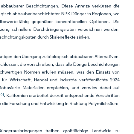
h abbaubarer Beschichtungen. Diese Anreize verkürzen die
ologisch abbaubar beschichteter NPK Dünger in Regionen, wo
ettbewerbsfähig gegenüber konventionellen Optionen. Die
tützung schnellere Durchdringungsraten verzeichnen werden,
chichtungskosten durch Skaleneffekte sinken.
igen den Übergang zu biologisch abbaubaren Alternativen.
hlossen, die vorschreiben, dass alle Düngerbeschichtungen
ichwertigen Normen erfüllen müssen, was den Einsatz von
 für Wirtschaft, Handel und Industrie veröffentlichte 2024
biobasierte Materialien empfehlen, und verwies dabei auf
[3]
. Kalifornien erarbeitet derzeit entsprechende Vorschriften
die die Forschung und Entwicklung in Richtung Polymilchsäure,
ngerausbringungen treiben großflächige Landwirte zu