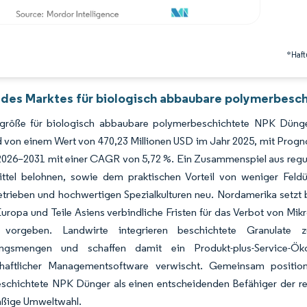
*Haft
 des Marktes für biologisch abbaubare polymerbesch
größe für biologisch abbaubare polymerbeschichtete NPK Dünge
von einem Wert von 470,23 Millionen USD im Jahr 2025, mit Prognos
2026–2031 mit einer CAGR von 5,72 %. Ein Zusammenspiel aus reg
ittel belohnen, sowie dem praktischen Vorteil von weniger Feldü
trieben und hochwertigen Spezialkulturen neu. Nordamerika setzt b
ropa und Teile Asiens verbindliche Fristen für das Verbot von Mik
er vorgeben. Landwirte integrieren beschichtete Granulate 
ungsmengen und schaffen damit ein Produkt-plus-Service-
chaftlicher Managementsoftware verwischt. Gemeinsam positio
schichtete NPK Dünger als einen entscheidenden Befähiger der reg
ßige Umweltwahl.