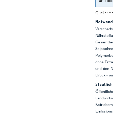
und bo
Quelle: Mo
Notwendi
Verschärf
Nährstoff
Gesamttäg
Sojabohn
Polymerbe
ohne Ertra
und den Ni
Druck – un
Staatlic
Öffentlic
Landwirts
Betriebsm
Emissions