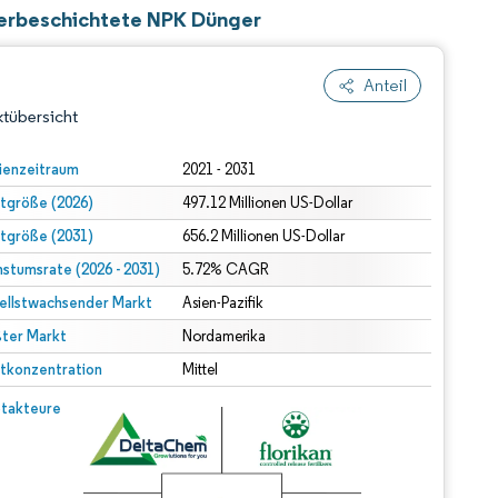
merbeschichtete NPK Dünger
Anteil
tübersicht
ienzeitraum
2021 - 2031
tgröße (2026)
497.12 Millionen US-Dollar
tgröße (2031)
656.2 Millionen US-Dollar
stumsrate (2026 - 2031)
5.72% CAGR
ellstwachsender Markt
Asien-Pazifik
ter Markt
dert Namensnennung gemäß CC BY 4.0.
Nordamerika
tkonzentration
Mittel
© Mordor Intelligence. Wiederverwendung erfordert Namensnennung gemäß CC BY 4.0.
takteure