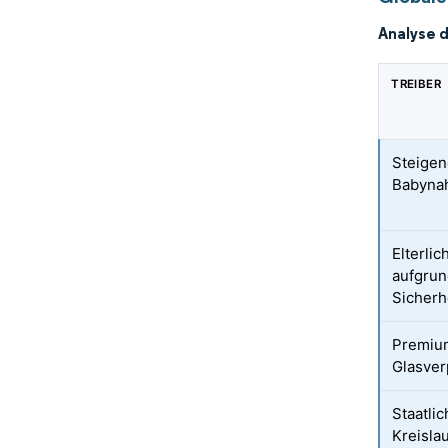
Analyse 
TREIBER
Steigen
Babyna
Elterli
aufgru
Sicherh
Premium
Glasve
Staatli
Kreisla