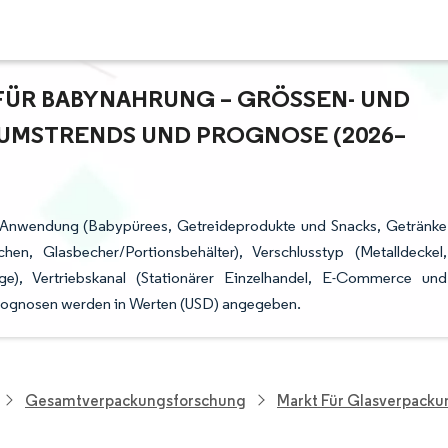
R BABYNAHRUNG – GRÖSSEN- UND M
MSTRENDS UND PROGNOSE (2026–2
h Anwendung (Babypürees, Getreideprodukte und Snacks, Getränke
chen, Glasbecher/Portionsbehälter), Verschlusstyp (Metalldeckel,
ge), Vertriebskanal (Stationärer Einzelhandel, E-Commerce und
prognosen werden in Werten (USD) angegeben.
Gesamtverpackungsforschung
Markt Für Glasverpack