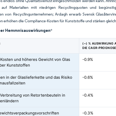
a es endlos ohne Qualitätsverlust eingeschmolzen werden kann. Ähnl
auf Materialien mit niedrigen Recyclingquoten und begünstig
n von Recyclingunternehmen; Ardagh erwarb Svensk Glasåtervinn
en erhöhen die Compliance-Kosten für Kunststoffe und stärken gleich
der Hemmnisauswirkungen
*
S
(~) % AUSWIRKUNG 
DIE CAGR-PROGNOS
Kosten und höheres Gewicht von Glas
-0.9%
er Kunststoffen
en in der Glaslieferkette und das Risiko
-0.6%
nausfallzeiten
Verbreitung von Retortenbeuteln in
-0.4%
lenländern
ewichtsverpackungsvorschriften
-0.3%