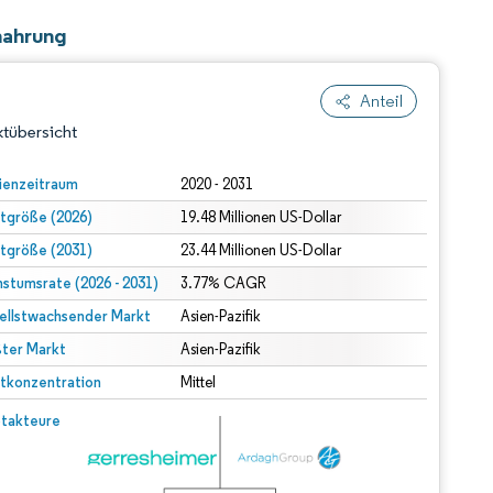
nahrung
Anteil
tübersicht
ienzeitraum
2020 - 2031
tgröße (2026)
19.48 Millionen US-Dollar
tgröße (2031)
23.44 Millionen US-Dollar
stumsrate (2026 - 2031)
3.77% CAGR
ellstwachsender Markt
Asien-Pazifik
ter Markt
dert Namensnennung gemäß CC BY 4.0.
Asien-Pazifik
tkonzentration
Mittel
© Mordor Intelligence. Wiederverwendung erfordert Namensnennung gemäß CC BY 4.0.
takteure