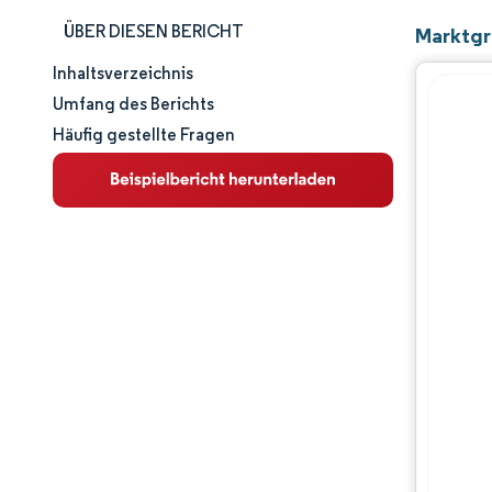
ÜBER DIESEN BERICHT
Marktgr
Inhaltsverzeichnis
Marktgröße und -anteil
Umfang des Berichts
Häufig gestellte Fragen
Marktanalyse
Trends und Einblicke
Segmentanalyse
Geografische Analyse
Wettbewerbslandschaft
Hauptakteure
Branchenentwicklungen