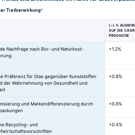
der Treiberwirkung
*
(~) % AUSWI
AUF DIE CAGR
PROGNOSE
de Nachfrage nach Bio- und Naturkost-
+1.2%
hrung
che Präferenz für Glas gegenüber Kunststoffen
+0.8%
nd der Wahrnehmung von Gesundheit und
eit
isierung und Markendifferenzierung durch
+0.6%
rpackungen
che Recycling- und
+0.4%
ufwirtschaftsvorschriften