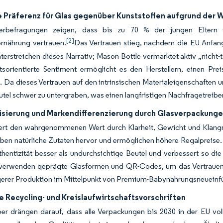
he Präferenz für Glas gegenüber Kunststoffen aufgrund der
erbefragungen zeigen, dass bis zu 70 % der jungen Eltern G
[2]
rnährung vertrauen.
Das Vertrauen stieg, nachdem die EU Anfang
terstreichen dieses Narrativ; Mason Bottle vermarktet aktiv „nicht-
tsorientierte Sentiment ermöglicht es den Herstellern, einen Pre
 Da dieses Vertrauen auf den intrinsischen Materialeigenschaften un
eutel schwer zu untergraben, was einen langfristigen Nachfragetreiber
sierung und Markendifferenzierung durch Glasverpackung
gert den wahrgenommenen Wert durch Klarheit, Gewicht und Klangm
ben natürliche Zutaten hervor und ermöglichen höhere Regalpreise.
hentizität besser als undurchsichtige Beutel und verbessert so d
verwenden geprägte Glasformen und QR-Codes, um das Vertrauen onl
igerer Produktion im Mittelpunkt von Premium-Babynahrungsneueinf
e Recycling- und Kreislaufwirtschaftsvorschriften
r drängen darauf, dass alle Verpackungen bis 2030 in der EU volls