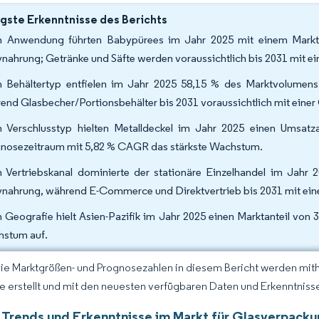
gste Erkenntnisse des Berichts
 Anwendung führten Babypürees im Jahr 2025 mit einem Markta
nahrung; Getränke und Säfte werden voraussichtlich bis 2031 mit 
 Behältertyp entfielen im Jahr 2025 58,15 % des Marktvolumens
end Glasbecher/Portionsbehälter bis 2031 voraussichtlich mit ein
 Verschlusstyp hielten Metalldeckel im Jahr 2025 einen Umsatz
nosezeitraum mit 5,82 % CAGR das stärkste Wachstum.
 Vertriebskanal dominierte der stationäre Einzelhandel im Jahr
nahrung, während E-Commerce und Direktvertrieb bis 2031 mit ein
 Geografie hielt Asien-Pazifik im Jahr 2025 einen Marktanteil von
stum auf.
Die Marktgrößen- und Prognosezahlen in diesem Bericht werden mit
ce erstellt und mit den neuesten verfügbaren Daten und Erkenntnissen
 Trends und Erkenntnisse im Markt für Glasverpack