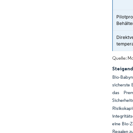
Pilotpr
Behält
Direktv
tempera
Quelle: Mo
Steigend
Bio-Babyna
sicherste 
das Prem
Sicherheit
Risikokap
integrität
eine Bio-Z
Regalen z