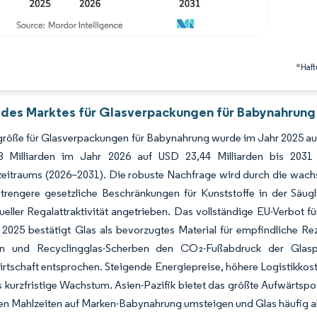
*Haft
 des Marktes für Glasverpackungen für Babynahrung 
röße für Glasverpackungen für Babynahrung wurde im Jahr 2025 auf 
8 Milliarden im Jahr 2026 auf USD 23,44 Milliarden bis 20
itraums (2026–2031). Die robuste Nachfrage wird durch die wachse
 strengere gesetzliche Beschränkungen für Kunststoffe in der Sä
sueller Regalattraktivität angetrieben. Das vollständige EU-Verbot f
2025 bestätigt Glas als bevorzugtes Material für empfindliche Reze
en und Recyclingglas-Scherben den CO₂-Fußabdruck der Glasp
irtschaft entsprochen. Steigende Energiepreise, höhere Logistikk
 kurzfristige Wachstum. Asien-Pazifik bietet das größte Aufwärtspot
ten Mahlzeiten auf Marken-Babynahrung umsteigen und Glas häufig 