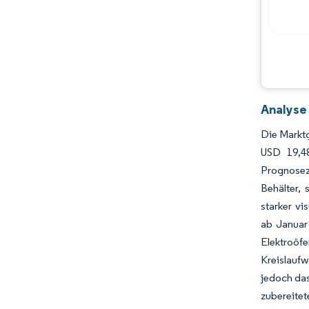
Analyse
Die Marktg
USD 19,4
Prognoseze
Behälter,
starker vi
ab Januar 
Elektroöf
Kreislaufw
jedoch das
zubereite