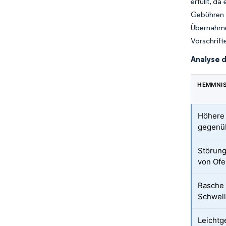
erfüllt, d
Gebühren 
Übernahme
Vorschrift
Analyse 
HEMMNI
Höhere 
gegenüb
Störung
von Ofe
Rasche 
Schwel
Leichtg