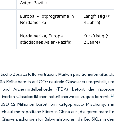
Asien-Pazifik
Europa, Pilotprogramme in
Langfristig (≥
Nordamerika
4 Jahre)
Nordamerika, Europa,
Kurzfristig (≤
städtisches Asien-Pazifik
2 Jahre)
ische Zusatzstoffe vertrauen. Marken positionieren Glas als
io-Reihe bereits auf CO₂-neutrale Glasgläser umgestellt, um
- und Arzneimittelbehörde (FDA) betont die rigorose
[1]
e inerten Glasoberflächen natürlicherweise zugute kommt.
 USD 52 Millionen bereit, um kaltgepresste Mischungen in
auch auf metropolitane Eltern in China aus, die gerne mehr für
ür Glasverpackungen für Babynahrung an, da Bio-SKUs in den