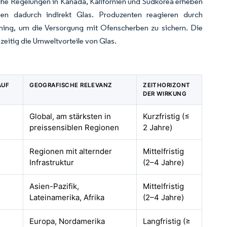
iche Regelungen in Kanada, Kalifornien und Südkorea erheben
en dadurch indirekt Glas. Produzenten reagieren durch
ing, um die Versorgung mit Ofenscherben zu sichern. Die
zeitig die Umweltvorteile von Glas.
AUF
GEOGRAFISCHE RELEVANZ
ZEITHORIZONT
E
DER WIRKUNG
Global, am stärksten in
Kurzfristig (≤
preissensiblen Regionen
2 Jahre)
Regionen mit alternder
Mittelfristig
Infrastruktur
(2–4 Jahre)
Asien-Pazifik,
Mittelfristig
Lateinamerika, Afrika
(2–4 Jahre)
Europa, Nordamerika
Langfristig (≥