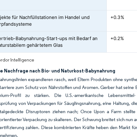
ojekte für Nachfüllstationen im Handel und
+0.3%
erpfandsysteme
ertrieb-Babynahrung-Start-ups mit Bedarf an
+0.2%
turstabilem gehärtetem Glas
rdor Intelligence
e Nachfrage nach Bio- und Naturkost-Babynahrung
hrungslinien expandieren rasch, weil Eltern Produkten ohne synthet
Barriere zum Schutz von Nährstoffen und Aromen. Gerber hat seine B
ium-Profil zu stärken. Die U.S.-amerikanische Lebensmittel
sprüfung von Verpackungen für Säuglingsnahrung, eine Haltung, di
italgedeckte Disruptoren ziehen nach; Once Upon a Farm stellte
sorientierter Verpackung zu skalieren. Der Schwung breitet sich nun 
ertifizierung zahlen. Diese kombinierten Kräfte heben den Markt f
unehmen.