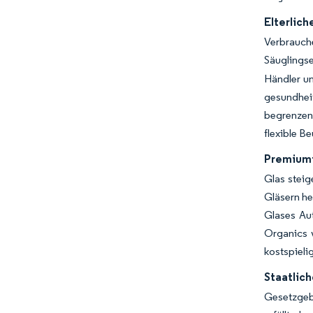
Elterlic
Verbrauch
Säuglingse
Händler un
gesundhei
begrenzen.
flexible B
Premiumi
Glas stei
Gläsern he
Glases Aut
Organics 
kostspiel
Staatlich
Gesetzgebe