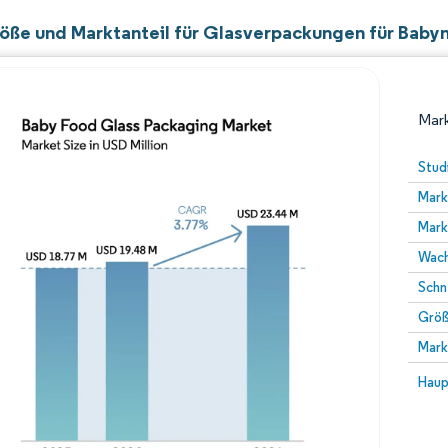
öße und Marktanteil für Glasverpackungen für Baby
Mark
Stud
Mark
Mark
Wach
Schn
Größ
Bild © Mordor Intelligence. Wiederverwendung erfor
Mark
Bild 
Haup