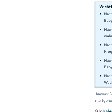
Wichti
Nach
Baby
Nach
währ
Nach
Prog
Nach
Baby
Nach
Wach
Hinweis: 
Intelligen
Globale