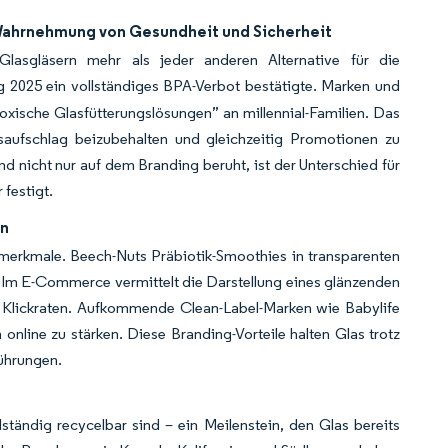
 Wahrnehmung von Gesundheit und Sicherheit
lasgläsern mehr als jeder anderen Alternative für die
 2025 ein vollständiges BPA-Verbot bestätigte. Marken und
toxische Glasfütterungslösungen” an millennial-Familien. Das
isaufschlag beizubehalten und gleichzeitig Promotionen zu
d nicht nur auf dem Branding beruht, ist der Unterschied für
 festigt.
en
erkmale. Beech-Nuts Präbiotik-Smoothies in transparenten
 Im E-Commerce vermittelt die Darstellung eines glänzenden
ie Klickraten. Aufkommende Clean-Label-Marken wie Babylife
ine zu stärken. Diese Branding-Vorteile halten Glas trotz
ührungen.
tändig recycelbar sind – ein Meilenstein, den Glas bereits