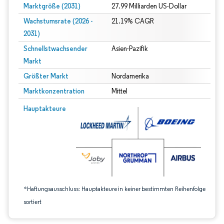
Marktgröße (2031)
27.99 Milliarden US-Dollar
Wachstumsrate (2026 -
21.19% CAGR
2031)
Schnellstwachsender
Asien-Pazifik
Markt
Größter Markt
Nordamerika
Marktkonzentration
Mittel
Bild © Mordor Intelligence. Wiederverwendung erfordert Namensnennung gem
Hauptakteure
*Haftungsausschluss: Hauptakteure in keiner bestimmten Reihenfolge
sortiert