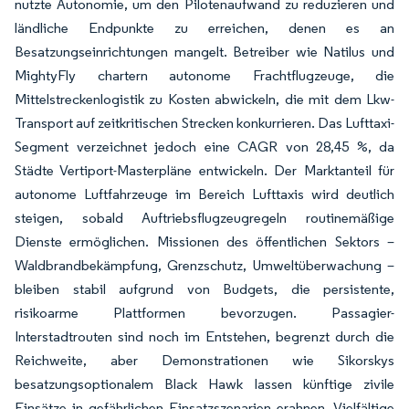
nutzte Autonomie, um den Pilotenaufwand zu reduzieren und
ländliche Endpunkte zu erreichen, denen es an
Besatzungseinrichtungen mangelt. Betreiber wie Natilus und
MightyFly chartern autonome Frachtflugzeuge, die
Mittelstreckenlogistik zu Kosten abwickeln, die mit dem Lkw-
Transport auf zeitkritischen Strecken konkurrieren. Das Lufttaxi-
Segment verzeichnet jedoch eine CAGR von 28,45 %, da
Städte Vertiport-Masterpläne entwickeln. Der Marktanteil für
autonome Luftfahrzeuge im Bereich Lufttaxis wird deutlich
steigen, sobald Auftriebsflugzeugregeln routinemäßige
Dienste ermöglichen. Missionen des öffentlichen Sektors –
Waldbrandbekämpfung, Grenzschutz, Umweltüberwachung –
bleiben stabil aufgrund von Budgets, die persistente,
risikoarme Plattformen bevorzugen. Passagier-
Interstadtrouten sind noch im Entstehen, begrenzt durch die
Reichweite, aber Demonstrationen wie Sikorskys
besatzungsoptionalem Black Hawk lassen künftige zivile
Einsätze in gefährlichen Einsatzszenarien erahnen. Vielfältige