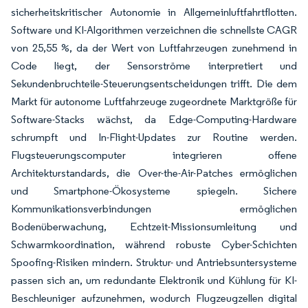
sicherheitskritischer Autonomie in Allgemeinluftfahrtflotten.
Software und KI-Algorithmen verzeichnen die schnellste CAGR
von 25,55 %, da der Wert von Luftfahrzeugen zunehmend in
Code liegt, der Sensorströme interpretiert und
Sekundenbruchteile-Steuerungsentscheidungen trifft. Die dem
Markt für autonome Luftfahrzeuge zugeordnete Marktgröße für
Software-Stacks wächst, da Edge-Computing-Hardware
schrumpft und In-Flight-Updates zur Routine werden.
Flugsteuerungscomputer integrieren offene
Architekturstandards, die Over-the-Air-Patches ermöglichen
und Smartphone-Ökosysteme spiegeln. Sichere
Kommunikationsverbindungen ermöglichen
Bodenüberwachung, Echtzeit-Missionsumleitung und
Schwarmkoordination, während robuste Cyber-Schichten
Spoofing-Risiken mindern. Struktur- und Antriebsuntersysteme
passen sich an, um redundante Elektronik und Kühlung für KI-
Beschleuniger aufzunehmen, wodurch Flugzeugzellen digital