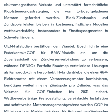
elektromagnetische Verluste und unterstützt fortschrittliche
Klopfsteuerungsstrategien, die von turboaufgeladenen
Motoren gefordert werden. Block-Zündspulen und
Zündspulenleisten bleiben in kostenempfindlichen Modellen
wettbewerbsfähig, insbesondere in Einstiegssegmenten in
Schwellenländern.
OEM-Fallstudien bestätigen den Wandel: Bosch führte eine
Federkontakt-COP für BMW-Modelle ein, um die
Zuverlässigkeit der Zündkerzenverbindung zu verbessern,
während DENSOs Portfolio-Roadmap verteilerlose Lösungen
als Kernproduktlinie hervorhebt. Hybridantriebe, die einen 48-V-
Elektromotor mit einem Verbrennungsmotor kombinieren,
benötigen weiterhin eine Zündspule pro Zylinder, was das
Volumen für COP-Einheiten bis 2031 sichert.
Wettbewerbsfähige Preisgestaltung, vereinfachte Installation
und schrittweise Motormanagementgewinne werden COP im
Mittelpunkt der Marktentwicklung für Automotive-Zündspulen