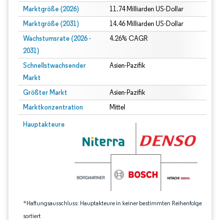
Marktgröße (2026)
11.74 Milliarden US-Dollar
Marktgröße (2031)
14.46 Milliarden US-Dollar
Wachstumsrate (2026 -
4.26% CAGR
2031)
Schnellstwachsender
Asien-Pazifik
Markt
Größter Markt
Asien-Pazifik
Marktkonzentration
Mittel
Bild © Mordor Intelligence. Wiederverwendung erfordert Namensnennung gem
Hauptakteure
*Haftungsausschluss: Hauptakteure in keiner bestimmten Reihenfolge
sortiert