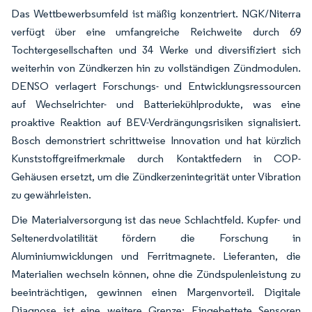
Das Wettbewerbsumfeld ist mäßig konzentriert. NGK/Niterra
verfügt über eine umfangreiche Reichweite durch 69
Tochtergesellschaften und 34 Werke und diversifiziert sich
weiterhin von Zündkerzen hin zu vollständigen Zündmodulen.
DENSO verlagert Forschungs- und Entwicklungsressourcen
auf Wechselrichter- und Batteriekühlprodukte, was eine
proaktive Reaktion auf BEV-Verdrängungsrisiken signalisiert.
Bosch demonstriert schrittweise Innovation und hat kürzlich
Kunststoffgreifmerkmale durch Kontaktfedern in COP-
Gehäusen ersetzt, um die Zündkerzenintegrität unter Vibration
zu gewährleisten.
Die Materialversorgung ist das neue Schlachtfeld. Kupfer- und
Seltenerdvolatilität fördern die Forschung in
Aluminiumwicklungen und Ferritmagnete. Lieferanten, die
Materialien wechseln können, ohne die Zündspulenleistung zu
beeinträchtigen, gewinnen einen Margenvorteil. Digitale
Diagnose ist eine weitere Grenze: Eingebettete Sensoren