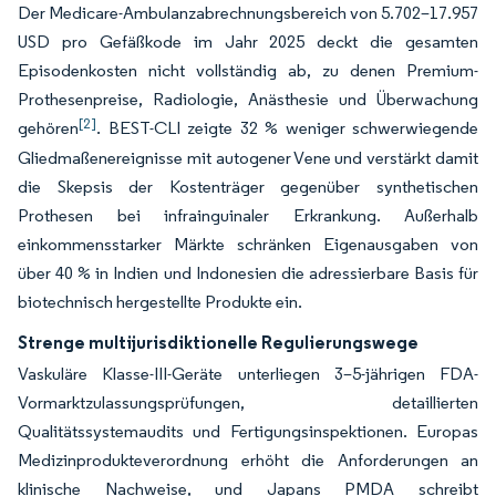
Der Medicare-Ambulanzabrechnungsbereich von 5.702–17.957
USD pro Gefäßkode im Jahr 2025 deckt die gesamten
Episodenkosten nicht vollständig ab, zu denen Premium-
Prothesenpreise, Radiologie, Anästhesie und Überwachung
[2]
gehören
. BEST-CLI zeigte 32 % weniger schwerwiegende
Gliedmaßenereignisse mit autogener Vene und verstärkt damit
die Skepsis der Kostenträger gegenüber synthetischen
Prothesen bei infrainguinaler Erkrankung. Außerhalb
einkommensstarker Märkte schränken Eigenausgaben von
über 40 % in Indien und Indonesien die adressierbare Basis für
biotechnisch hergestellte Produkte ein.
Strenge multijurisdiktionelle Regulierungswege
Vaskuläre Klasse-III-Geräte unterliegen 3–5-jährigen FDA-
Vormarktzulassungsprüfungen, detaillierten
Qualitätssystemaudits und Fertigungsinspektionen. Europas
Medizinprodukteverordnung erhöht die Anforderungen an
klinische Nachweise, und Japans PMDA schreibt