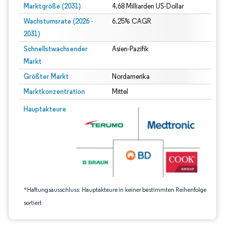
Marktgröße (2031)
4.68 Milliarden US-Dollar
Wachstumsrate (2026 -
6.25% CAGR
2031)
Schnellstwachsender
Asien-Pazifik
Markt
Größter Markt
Nordamerika
Marktkonzentration
Mittel
Bild © Mordor Intelligence. Wiederverwendung erfordert Namensnennung gem
Hauptakteure
*Haftungsausschluss: Hauptakteure in keiner bestimmten Reihenfolge
sortiert