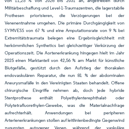
von 11,25 % von 2026 bis 2031 an, angetrieben durch
Militärbeschaffung und Level-1-Traumazentren, die lagerstabile
Prothesen priorisieren, die Verzögerungen bei der
Venenentnahme umgehen. Die primäre Durchgängigkeit von
SYMVESS von 67 % und eine Amputationsrate von 9 % bei
Extremitätstraumata belegen eine Ergebnisgleichheit mit
herkömmlichen Synthetics bei gleichzeitiger Verkürzung der
Operationszeit. Die Aortenerkrankung hingegen hielt im Jahr
2025 einen Marktanteil von 42,56 % am Markt für künstliche
Blutgefäße, gestützt durch den Aufstieg der thorakalen
endovaskulären Reparatur, die nun 81 % der abdominalen
Aneurysmafälle in den Vereinigten Staaten behandelt. Offene
chirurgische Eingriffe nehmen ab, doch jede hybride
Stentprothese enthält Polyethylenterephthalat- oder
Polytetrafluorethylen-Gewebe, was die Materialnachfrage
aufrechterhält. Anwendungen bei peripheren
Arterienerkrankungen stoßen auf leitlinienbedingte Gegenwind
zugunsten autogener Venen, während der vaskuläre