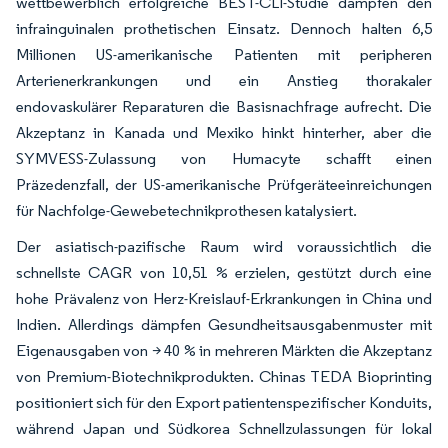
wettbewerblich erfolgreiche BEST-CLI-Studie dämpfen den
infrainguinalen prothetischen Einsatz. Dennoch halten 6,5
Millionen US-amerikanische Patienten mit peripheren
Arterienerkrankungen und ein Anstieg thorakaler
endovaskulärer Reparaturen die Basisnachfrage aufrecht. Die
Akzeptanz in Kanada und Mexiko hinkt hinterher, aber die
SYMVESS-Zulassung von Humacyte schafft einen
Präzedenzfall, der US-amerikanische Prüfgeräteeinreichungen
für Nachfolge-Gewebetechnikprothesen katalysiert.
Der asiatisch-pazifische Raum wird voraussichtlich die
schnellste CAGR von 10,51 % erzielen, gestützt durch eine
hohe Prävalenz von Herz-Kreislauf-Erkrankungen in China und
Indien. Allerdings dämpfen Gesundheitsausgabenmuster mit
Eigenausgaben von > 40 % in mehreren Märkten die Akzeptanz
von Premium-Biotechnikprodukten. Chinas TEDA Bioprinting
positioniert sich für den Export patientenspezifischer Konduits,
während Japan und Südkorea Schnellzulassungen für lokal