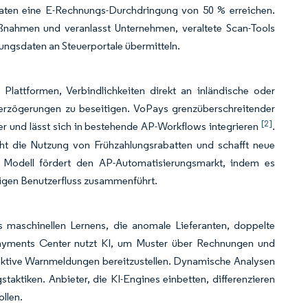
taaten eine E-Rechnungs-Durchdringung von 50 % erreichen.
nahmen und veranlasst Unternehmen, veraltete Scan-Tools
nungsdaten an Steuerportale übermitteln.
attformen, Verbindlichkeiten direkt an inländische oder
rzögerungen zu beseitigen. VoPays grenzüberschreitender
[2]
er und lässt sich in bestehende AP-Workflows integrieren
.
öht die Nutzung von Frühzahlungsrabatten und schafft neue
e Modell fördert den AP-Automatisierungsmarkt, indem es
gen Benutzerfluss zusammenführt.
maschinellen Lernens, die anomale Lieferanten, doppelte
yments Center nutzt KI, um Muster über Rechnungen und
tive Warnmeldungen bereitzustellen. Dynamische Analysen
taktiken. Anbieter, die KI-Engines einbetten, differenzieren
ollen.