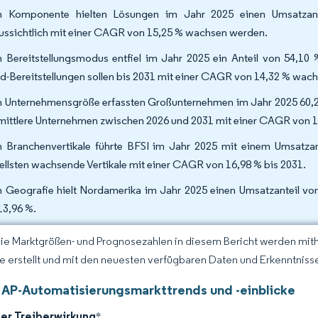
 Komponente hielten Lösungen im Jahr 2025 einen Umsatzant
ussichtlich mit einer CAGR von 15,25 % wachsen werden.
 Bereitstellungsmodus entfiel im Jahr 2025 ein Anteil von 54,10
d-Bereitstellungen sollen bis 2031 mit einer CAGR von 14,32 % wach
 Unternehmensgröße erfassten Großunternehmen im Jahr 2025 60,2
mittlere Unternehmen zwischen 2026 und 2031 mit einer CAGR von 1
 Branchenvertikale führte BFSI im Jahr 2025 mit einem Umsatzan
ellsten wachsende Vertikale mit einer CAGR von 16,98 % bis 2031.
 Geografie hielt Nordamerika im Jahr 2025 einen Umsatzanteil von
13,96 %.
Die Marktgrößen- und Prognosezahlen in diesem Bericht werden mit
ce erstellt und mit den neuesten verfügbaren Daten und Erkenntnissen
 AP-Automatisierungsmarkttrends und -einblicke
der Treiberwirkung
*