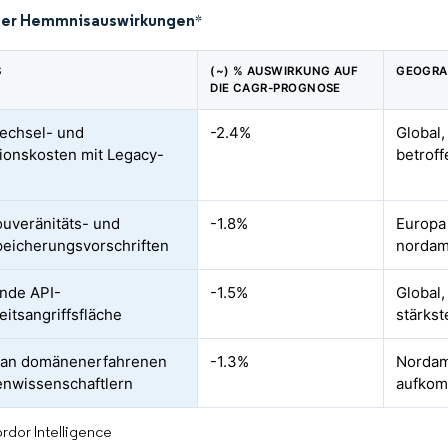
der Hemmnisauswirkungen
*
S
(~) % AUSWIRKUNG AUF
GEOGRA
DIE CAGR-PROGNOSE
echsel- und
-2.4%
Global,
tionskosten mit Legacy-
betroff
uveränitäts- und
-1.8%
Europa 
eicherungsvorschriften
nordam
nde API-
-1.5%
Global
eitsangriffsfläche
stärkst
 an domänenerfahrenen
-1.3%
Nordam
nwissenschaftlern
aufkom
rdor Intelligence