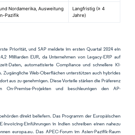
und Nordamerika, Ausweitung
Langfristig (≥ 4
n-Pazifik
Jahre)
rste Priorität, und SAP meldete im ersten Quartal 2024 ein
4,2 Milliarden EUR, da Unternehmen von Legacy-ERP auf
tzeit-Daten, automatisierte Compliance und schnellere KI-
n. Zugängliche Web-Oberflächen unterstützen auch hybrides
rt aus zu genehmigen. Diese Vorteile stärken die Präferenz
en On-Premise-Projekten und beschleunigen den AP-
erbehörden direkt beliefern. Das Programm der Europäischen
E-Invoicing-Einführungen in Indien schreiben einen nahezu
 können europa.eu. Das APEC-Forum im Asien-Pazifik-Raum