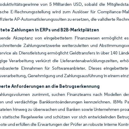
roduktivitätsgewinne von 5 Milliarden USD, sobald die Mitglieds
ische E-Rechnungsstellung wird zum Auslöser für Compliance-Maß
ifizierte AP-Automatisierungssuiten zu ersetzen, die validierte Rech
tete Zahlungen in ERPs und B2B-Marktplätzen
ende Akzeptanz von eingebettetem Finanzwesen ermöglicht es Pl
schreitende Zahlungsnetzwerke weiterzuleiten und Abstimmungsve
rvice als Dienstleistung ermöglicht Geldtransfers in über 140 Länd
ige Verarbeitung verkürzt die Lieferantenabwicklungszeiten, erh
onsbasierte Einnahmen für Softwareanbieter. Dieses eingebettet
verarbeitung, Genehmigung und Zahlungsausführung in einem einzi
uerte Anforderungen an die Betrugserkennung
hlungsvolumen zunimmt, suchen Finanzteams nach Modellen des 
n und verdächtige Bankkontoänderungen kennzeichnen. IBMs Pa
ateien hinweg zu überwachen und Banken sowie Unternehmen proak
n statische Regelwerke und schützen vor sich entwickelnden Betrugs
ote und erfüllen die Erwartungen der Prüfer an robuste interne Kontr