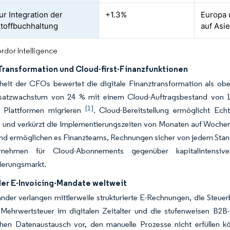
ur Integration der
+1.3%
Europa 
toffbuchhaltung
auf Asie
rdor Intelligence
 Transformation und Cloud-first-Finanzfunktionen
heit der CFOs bewertet die digitale Finanztransformation als obe
atzwachstum von 24 % mit einem Cloud-Auftragsbestand von 1
[1]
te Plattformen migrieren
. Cloud-Bereitstellung ermöglicht Ech
n und verkürzt die Implementierungszeiten von Monaten auf Woche
nd ermöglichen es Finanzteams, Rechnungen sicher von jedem Stando
rnehmen für Cloud-Abonnements gegenüber kapitalintensiv
ierungsmarkt.
der E-Invoicing-Mandate weltweit
nder verlangen mittlerweile strukturierte E-Rechnungen, die Steu
 Mehrwertsteuer im digitalen Zeitalter und die stufenweisen B2B-
ahen Datenaustausch vor, den manuelle Prozesse nicht erfüllen