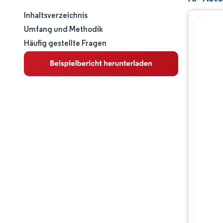
Inhaltsverzeichnis
Marktgröße und -anteil
Umfang und Methodik
Häufig gestellte Fragen
Marktanalyse
Trends und Einblicke
Segmentanalyse
Geografische Analyse
Wettbewerbslandschaft
Hauptakteure
Branchenentwicklungen