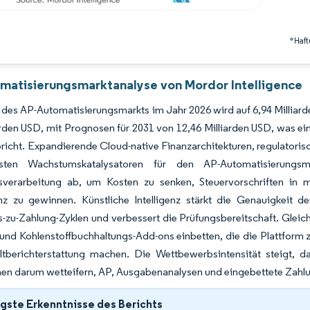
*Haft
matisierungsmarktanalyse von Mordor Intelligence
 des AP-Automatisierungsmarkts im Jahr 2026 wird auf 6,94 Millia
iarden USD, mit Prognosen für 2031 von 12,46 Milliarden USD, wa
richt. Expandierende Cloud-native Finanzarchitekturen, regulatoris
ksten Wachstumskatalysatoren für den AP-Automatisierung
verarbeitung ab, um Kosten zu senken, Steuervorschriften in m
nz zu gewinnen. Künstliche Intelligenz stärkt die Genauigkeit d
zu-Zahlung-Zyklen und verbessert die Prüfungsbereitschaft. Gleic
und Kohlenstoffbuchhaltungs-Add-ons einbetten, die die Plattform z
tberichterstattung machen. Die Wettbewerbsintensität steigt, da 
n darum wetteifern, AP, Ausgabenanalysen und eingebettete Zahlung
gste Erkenntnisse des Berichts