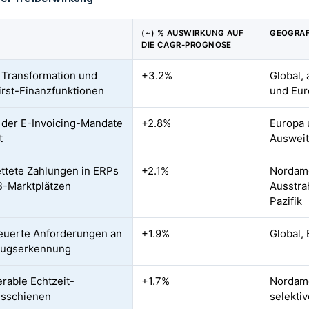
(~) % AUSWIRKUNG AUF
GEOGRAF
DIE CAGR-PROGNOSE
e Transformation und
+3.2%
Global,
irst-Finanzfunktionen
und Eur
 der E-Invoicing-Mandate
+2.8%
Europa 
t
Ausweit
ttete Zahlungen in ERPs
+2.1%
Nordame
-Marktplätzen
Ausstra
Pazifik
euerte Anforderungen an
+1.9%
Global,
rugserkennung
erable Echtzeit-
+1.7%
Nordame
gsschienen
selekti