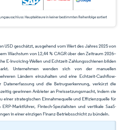
ungsausschluss: Hauptakteure in keiner bestimmten Reihenfolge sortiert
rden USD geschätzt, ausgehend vom Wert des Jahres 2025 von
s einem Wachstum von 12,44 % CAGR über den Zeitraum 2026–
che E-Invoicing-Wellen und Echtzeit-Zahlungsschienen bilden
smarkt. Unternehmen wenden sich von der manuellen
ehreren Ländern einzuhalten und eine Echtzeit-Cashflow-
er Datenerfassung und die Betrugserkennung, verkürzt die
hzeitig gewinnen Anbieter an Preissetzungsmacht, indem sie
u einer strategischen Einnahmequelle und Effizienzquelle für
ERP-Marktführer, Fintech-Spezialisten und vertikale SaaS-
en in einer einzigen Finanz-Betriebsschicht zu bündeln.