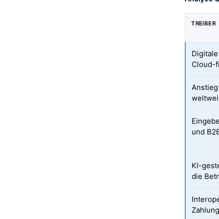
TREIBER
Digital
Cloud-f
Anstieg
weltwei
Eingebe
und B2B
KI-gest
die Bet
Interop
Zahlun