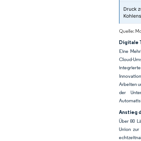
Druck z
Kohlens
Quelle: Mo
Digitale
Eine Mehr
Cloud-Ums
integrier
Innovatio
Arbeiten u
der Unte
Automatis
Anstieg 
Über 80 Lä
Union zur
echtzeitn