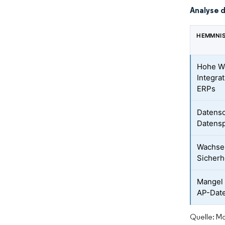
Analyse 
HEMMNI
Hohe W
Integra
ERPs
Datenso
Datensp
Wachse
Sicherh
Mangel
AP-Date
Quelle: Mo