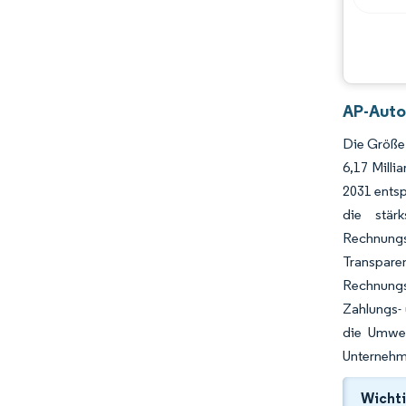
AP-Auto
Die Größe
6,17 Mill
2031 entsp
die stär
Rechnungs
Transpare
Rechnungs-
Zahlungs- 
die Umwel
Unternehme
Wichti