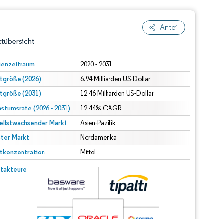
Anteil
tübersicht
ienzeitraum
2020 - 2031
tgröße (2026)
6.94 Milliarden US-Dollar
tgröße (2031)
12.46 Milliarden US-Dollar
stumsrate (2026 - 2031)
12.44% CAGR
ellstwachsender Markt
Asien-Pazifik
ter Markt
dert Namensnennung gemäß CC BY 4.0.
Nordamerika
tkonzentration
Mittel
© Mordor Intelligence. Wiederverwendung erfordert Namensnennung gemäß CC BY 4.0.
takteure