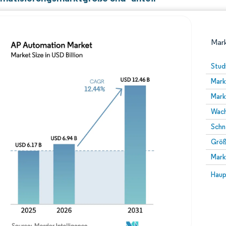
Mark
Stud
Mark
Mark
Wach
Schn
Größ
Bild © Mordor Intelligence. Wiederverwendung erfor
Mark
Bild 
Haup