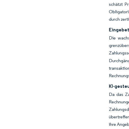
schätzt P
Obligator
durch zert
Eingebet
Die wachs
grenzüber
Zahlungsse
Durchgäng
transakti
Rechnungs
KI-geste
Da das Za
Rechnunge
Zahlungsd
übertreffe
ihre Angeb