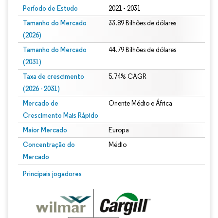
Período de Estudo
2021 - 2031
Tamanho do Mercado
33.89 Bilhões de dólares
(2026)
Tamanho do Mercado
44.79 Bilhões de dólares
(2031)
Taxa de crescimento
5.74% CAGR
(2026 - 2031)
Mercado de
Oriente Médio e África
Crescimento Mais Rápido
Maior Mercado
Europa
Concentração do
Médio
Mercado
Imagem © Mordor Intelligence. O reuso requer atribuição conforme CC BY 4.0.
Principais jogadores