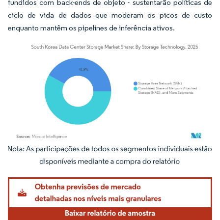
fundidos com back-ends de objeto - sustentarão políticas de
ciclo de vida de dados que moderam os picos de custo
enquanto mantêm os pipelines de inferência ativos.
Imagem © Mordor Intelligence. O reuso requer atribuição conforme CC BY 4.0.