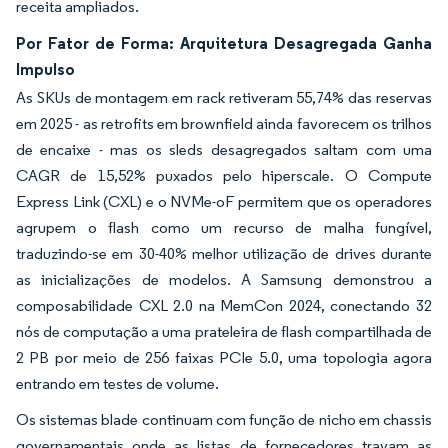
receita ampliados.
Por Fator de Forma: Arquitetura Desagregada Ganha
Impulso
As SKUs de montagem em rack retiveram 55,74% das reservas
em 2025 - as retrofits em brownfield ainda favorecem os trilhos
de encaixe - mas os sleds desagregados saltam com uma
CAGR de 15,52% puxados pelo hiperscale. O Compute
Express Link (CXL) e o NVMe-oF permitem que os operadores
agrupem o flash como um recurso de malha fungível,
traduzindo-se em 30-40% melhor utilização de drives durante
as inicializações de modelos. A Samsung demonstrou a
composabilidade CXL 2.0 na MemCon 2024, conectando 32
nós de computação a uma prateleira de flash compartilhada de
2 PB por meio de 256 faixas PCIe 5.0, uma topologia agora
entrando em testes de volume.
Os sistemas blade continuam com função de nicho em chassis
governamentais onde as listas de fornecedores travam as