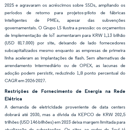
2025 e agravaram os acréscimos sobre SSDs, ampliando os
períodos de retorno para projetos-piloto de fábricas
inteligentes de PMEs, apesar das subvenções
governamentais. O Grupo LS ilustra a pressão: os orçamentos
de implementação de IoT aumentaram para KRW 1,13 bilhão
(USD 817.000) por site, deixando de lado fornecedores
subcapitalizados mesmo enquanto as empresas de primeira
linha aceleram as implantações de flash. Sem alternativas de
arrendamento intermediário ou de OPEX, as lacunas de
adoção podem persistir, reduzindo 1,8 ponto percentual do
CAGR em 2026-2027.
Restrições de Fornecimento de Energia na Rede
Elétrica
A demanda de eletricidade proveniente de data centers
dobrará até 2030, mas a dívida da KEPCO de KRW 202,5
trilhões (USD 146 bilhões) em 2023 deixa margem limitada para
atualização de subestações. Os sites ao redor de Seul já