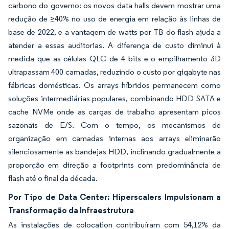
carbono do governo: os novos data halls devem mostrar uma
redução de ≥40% no uso de energia em relação às linhas de
base de 2022, e a vantagem de watts por TB do flash ajuda a
atender a essas auditorias. A diferença de custo diminui à
medida que as células QLC de 4 bits e o empilhamento 3D
ultrapassam 400 camadas, reduzindo o custo por gigabyte nas
fábricas domésticas. Os arrays híbridos permanecem como
soluções intermediárias populares, combinando HDD SATA e
cache NVMe onde as cargas de trabalho apresentam picos
sazonais de E/S. Com o tempo, os mecanismos de
organização em camadas internas aos arrays eliminarão
silenciosamente as bandejas HDD, inclinando gradualmente a
proporção em direção a footprints com predominância de
flash até o final da década.
Por Tipo de Data Center: Hiperscalers Impulsionam a
Transformação da Infraestrutura
As instalações de colocation contribuíram com 54,12% da