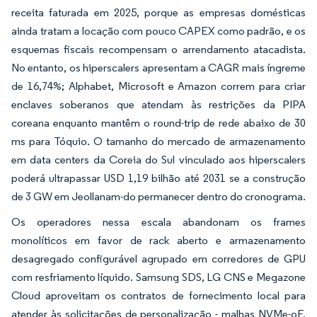
receita faturada em 2025, porque as empresas domésticas
ainda tratam a locação com pouco CAPEX como padrão, e os
esquemas fiscais recompensam o arrendamento atacadista.
No entanto, os hiperscalers apresentam a CAGR mais íngreme
de 16,74%; Alphabet, Microsoft e Amazon correm para criar
enclaves soberanos que atendam às restrições da PIPA
coreana enquanto mantêm o round-trip de rede abaixo de 30
ms para Tóquio. O tamanho do mercado de armazenamento
em data centers da Coreia do Sul vinculado aos hiperscalers
poderá ultrapassar USD 1,19 bilhão até 2031 se a construção
de 3 GW em Jeollanam-do permanecer dentro do cronograma.
Os operadores nessa escala abandonam os frames
monolíticos em favor de rack aberto e armazenamento
desagregado configurável agrupado em corredores de GPU
com resfriamento líquido. Samsung SDS, LG CNS e Megazone
Cloud aproveitam os contratos de fornecimento local para
atender às solicitações de personalização - malhas NVMe-oF,