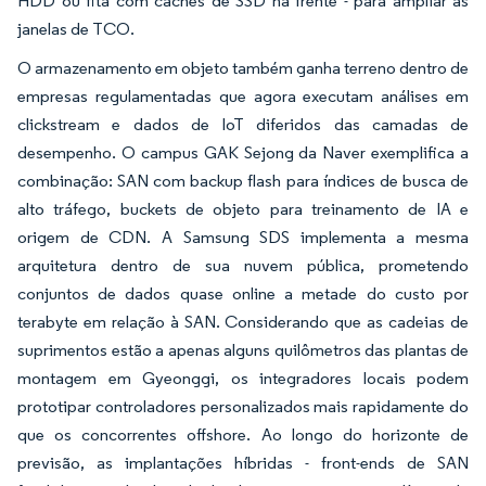
HDD ou fita com caches de SSD na frente - para ampliar as
janelas de TCO.
O armazenamento em objeto também ganha terreno dentro de
empresas regulamentadas que agora executam análises em
clickstream e dados de IoT diferidos das camadas de
desempenho. O campus GAK Sejong da Naver exemplifica a
combinação: SAN com backup flash para índices de busca de
alto tráfego, buckets de objeto para treinamento de IA e
origem de CDN. A Samsung SDS implementa a mesma
arquitetura dentro de sua nuvem pública, prometendo
conjuntos de dados quase online a metade do custo por
terabyte em relação à SAN. Considerando que as cadeias de
suprimentos estão a apenas alguns quilômetros das plantas de
montagem em Gyeonggi, os integradores locais podem
prototipar controladores personalizados mais rapidamente do
que os concorrentes offshore. Ao longo do horizonte de
previsão, as implantações híbridas - front-ends de SAN