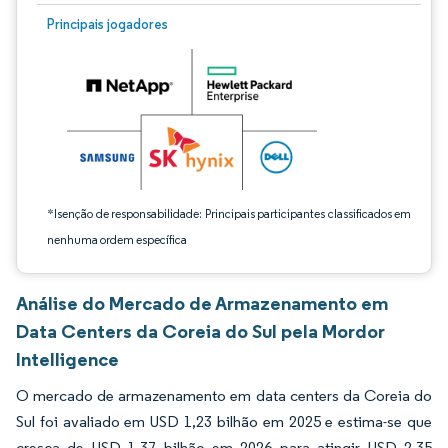
Imagem © Mordor Intelligence. O reuso requer atribuição conforme CC BY 4.0.
Principais jogadores
*Isenção de responsabilidade: Principais participantes classificados em
nenhuma ordem específica
Análise do Mercado de Armazenamento em
Data Centers da Coreia do Sul pela Mordor
Intelligence
O mercado de armazenamento em data centers da Coreia do
Sul foi avaliado em USD 1,23 bilhão em 2025 e estima-se que
cresça de USD 1,37 bilhão em 2026 para atingir USD 2,35