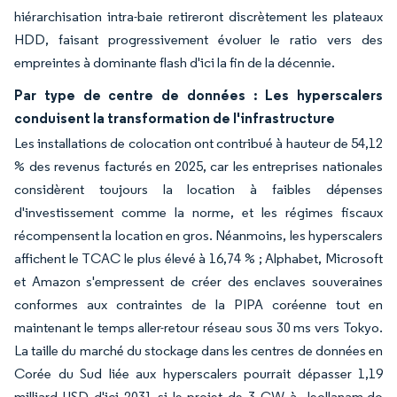
hiérarchisation intra-baie retireront discrètement les plateaux
HDD, faisant progressivement évoluer le ratio vers des
empreintes à dominante flash d'ici la fin de la décennie.
Par type de centre de données : Les hyperscalers
conduisent la transformation de l'infrastructure
Les installations de colocation ont contribué à hauteur de 54,12
% des revenus facturés en 2025, car les entreprises nationales
considèrent toujours la location à faibles dépenses
d'investissement comme la norme, et les régimes fiscaux
récompensent la location en gros. Néanmoins, les hyperscalers
affichent le TCAC le plus élevé à 16,74 % ; Alphabet, Microsoft
et Amazon s'empressent de créer des enclaves souveraines
conformes aux contraintes de la PIPA coréenne tout en
maintenant le temps aller-retour réseau sous 30 ms vers Tokyo.
La taille du marché du stockage dans les centres de données en
Corée du Sud liée aux hyperscalers pourrait dépasser 1,19
milliard USD d'ici 2031 si le projet de 3 GW à Jeollanam-do