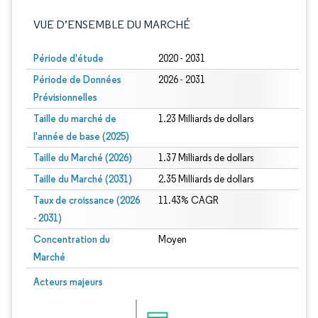
VUE D’ENSEMBLE DU MARCHÉ
Période d'étude
2020 - 2031
Période de Données
2026 - 2031
Prévisionnelles
Taille du marché de
1.23 Milliards de dollars
l'année de base (2025)
Taille du Marché (2026)
1.37 Milliards de dollars
Taille du Marché (2031)
2.35 Milliards de dollars
Taux de croissance (2026
11.43% CAGR
- 2031)
Concentration du
Moyen
Marché
Image © Mordor Intelligence. La réutilisation nécessite une attribution sous CC 
Acteurs majeurs