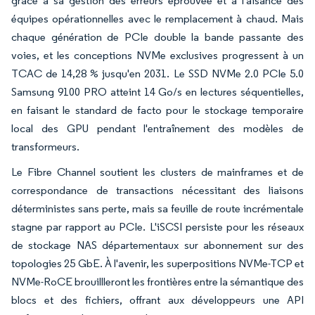
grâce à sa gestion des erreurs éprouvée et à l'aisance des
équipes opérationnelles avec le remplacement à chaud. Mais
chaque génération de PCIe double la bande passante des
voies, et les conceptions NVMe exclusives progressent à un
TCAC de 14,28 % jusqu'en 2031. Le SSD NVMe 2.0 PCIe 5.0
Samsung 9100 PRO atteint 14 Go/s en lectures séquentielles,
en faisant le standard de facto pour le stockage temporaire
local des GPU pendant l'entraînement des modèles de
transformeurs.
Le Fibre Channel soutient les clusters de mainframes et de
correspondance de transactions nécessitant des liaisons
déterministes sans perte, mais sa feuille de route incrémentale
stagne par rapport au PCIe. L'iSCSI persiste pour les réseaux
de stockage NAS départementaux sur abonnement sur des
topologies 25 GbE. À l'avenir, les superpositions NVMe-TCP et
NVMe-RoCE brouillleront les frontières entre la sémantique des
blocs et des fichiers, offrant aux développeurs une API