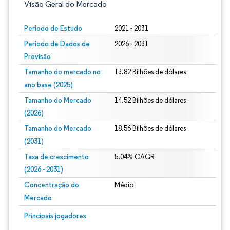
Visão Geral do Mercado
Período de Estudo
2021 - 2031
Período de Dados de
2026 - 2031
Previsão
Tamanho do mercado no
13.82 Bilhões de dólares
ano base (2025)
Tamanho do Mercado
14.52 Bilhões de dólares
(2026)
Tamanho do Mercado
18.56 Bilhões de dólares
(2031)
Taxa de crescimento
5.04% CAGR
(2026 - 2031)
Concentração do
Médio
Mercado
Imagem © Mordor Intelligence. O reuso requer atribuição conforme CC BY 4.0.
Principais jogadores