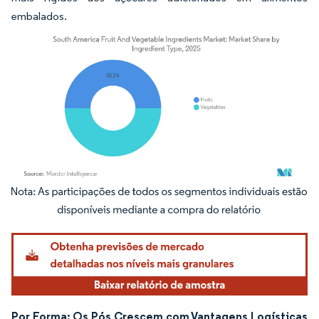
embalados.
Imagem © Mordor Intelligence. O reuso requer atribuição conforme CC BY 4.0.
Por Forma: Os Pós Crescem com Vantagens Logísticas