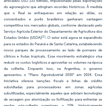
arrecadou USD 233 bilhões, impulsionado pelas exportações
do agronegócio que atingiram recordes históricos. À medida
que o Real se enfraqueceu em relação ao dólar, os
concentrados e purês brasileiros ganharam vantagem
competitiva nos mercados globais, conforme destacado pelo
Serviço Agrícola Exterior do Departamento de Agricultura dos
[2]
Estados Unidos (USDA)
. O setor está agora se expandindo
para os estados do Paraná e de Santa Catarina, estabelecendo
novos parques de processamento ao lado de pomares de
cítricos e frutas tropicais. Esse movimento estratégico visa
reduzir os custos logísticos e aproveitar os volumes na época
da colheita. Enquanto isso, na Argentina, o governo
apresentou o "Plano Agroindustrial 2030" em 2024. Essa
iniciativa oferece isenções fiscais e linhas de crédito
subsidiadas para processadores em zonas agrícolas
subutilizadas, especialmente aqueles que adotam tecnologias
de secagem por atomização ou liofilização para enfrentar as
perdas pós-colheita superiores a 25%, historicamente