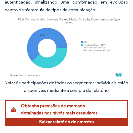
autenticação, sinalizando uma combinação em evolução
dentro da hierarquia de tipos de comunicação.
Imagem © Mordor Intelligence. O reuso requer atribuição conforme CC BY 4.0.