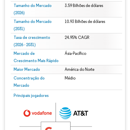
Tamanho do Mercado
3.59 Bilhões de dólares
(2026)
Tamanho do Mercado
10.93 Bilhões de dólares
(2031)
Taxa de crescimento
24.95% CAGR
(2026 - 2031)
Mercado de
Ásia-Pacífico
Crescimento Mais Rápido
Maior Mercado
América do Norte
Concentração do
Médio
Mercado
Imagem © Mordor Intelligence. O reuso requer atribuição conforme CC BY 4.0.
Principais jogadores