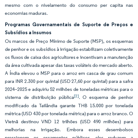
mesmo com o nivelamento do consumo per capita nas
economias maduras.
Programas Governamentais de Suporte de Preços e
Subsídios a Insumos
Os marcos de Preço Mínimo de Suporte (MSP), os esquemas
de penhor e os subsídios à irrigação estabilizam coletivamente
os fluxos de caixa dos agricultores e incentivam a manutenção
da área cultivada apesar das taxas voláteis do mercado aberto.
A Índia elevou o MSP para o arroz em casca de grau comum
para INR 2.300 por quintal (USD 27,60 por quintal) para a safra
2024–2025 e adquiriu 52 milhões de toneladas métricas para o
[2]
sistema de distribuição pública
. O esquema de penhor
modificado da Tailândia garante THB 15.000 por tonelada
métrica (USD 430 por tonelada métrica) para o arroz branco. O
Vietnã destinou VND 12 trilhões (USD 490 milhões) para
melhorias na irrigação. Embora esses desembolsos
pressionem os orçamentos públicos, eles reduzem a