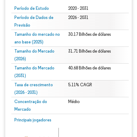
Período de Estudo
2020 - 2031
Período de Dados de
2026 - 2031
Previsão
Tamanho do mercado no
30.17 Bilhões de dólares
ano base (2025)
Tamanho do Mercado
31.71 Bilhões de dólares
(2026)
Tamanho do Mercado
40.68 Bilhões de dólares
(2031)
Taxa de crescimento
5.11% CAGR
(2026 - 2031)
Concentração do
Médio
Mercado
Imagem © Mordor Intelligence. O reuso requer atribuição conforme CC BY 4.0.
Principais jogadores