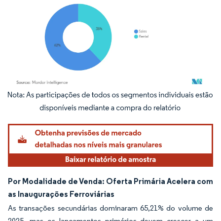
Imagem © Mordor Intelligence. O reuso requer atribuição conforme CC BY 4.0.
Por Modalidade de Venda: Oferta Primária Acelera com
as Inaugurações Ferroviárias
As transações secundárias dominaram 65,21% do volume de
2025, mas os lançamentos primários devem crescer a um