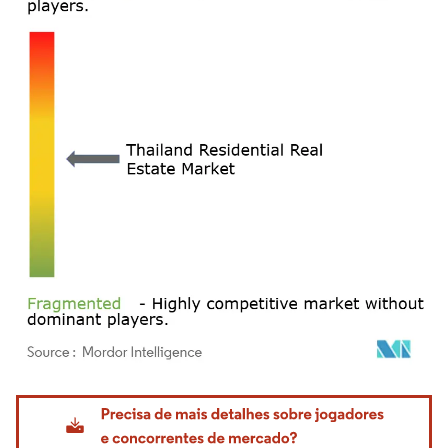
Imagem © Mordor Intelligence. O reuso requer atribuição conforme CC BY 4.0.