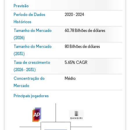
Previsão
Período de Dados
2020 - 2024
Históricos
Tamanho do Mercado
60.78 Bilhões de dólares
(2026)
Tamanho do Mercado
80 Bilhões de dólares
(2031)
Taxa de crescimento
5.65% CAGR
(2026 - 2031)
Concentração do
Médio
Mercado
Imagem © Mordor Intelligence. O reuso requer atribuição conforme CC BY 4.0.
Principais jogadores