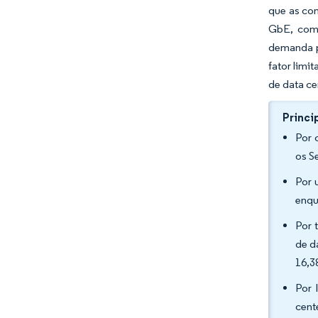
que as co
GbE, comb
demanda p
fator limi
de data ce
Princi
Por 
os S
Por 
enqu
Por 
de d
16,3
Por 
cent