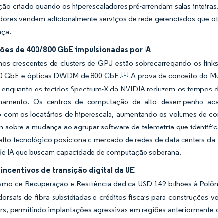
ção criado quando os hiperescaladores pré-arrendam salas inteiras
adores vendem adicionalmente serviços de rede gerenciados que ot
nça.
ções de 400/800 GbE impulsionadas por IA
os crescentes de clusters de GPU estão sobrecarregando os link
[1]
00 GbE e ópticas DWDM de 800 GbE.
A prova de conceito do Mu
, enquanto os tecidos Spectrum-X da NVIDIA reduzem os tempos d
onamento. Os centros de computação de alto desempenho aca
do com os locatários de hiperescala, aumentando os volumes de c
m sobre a mudança ao agrupar software de telemetria que identifi
 salto tecnológico posiciona o mercado de redes de data centers d
de IA que buscam capacidade de computação soberana.
incentivos de transição digital da UE
mo de Recuperação e Resiliência dedica USD 149 bilhões à Polôni
orsais de fibra subsidiadas e créditos fiscais para construções 
rs, permitindo implantações agressivas em regiões anteriormente c