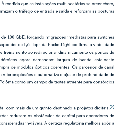
. À medida que as instalações multilocatárias se preenchem,
imizam o tráfego de entrada e saída e reforçam as posturas
s de 100 GbE, forçando migrações imediatas para switches
xponder de 1,6 Tbps da PacketLight confirma a viabilidade
e treinamento ao redirecionar dinamicamente os pontos de
dêmicos agora demandam largura de banda leste-oeste
ompra de módulos ópticos coerentes. Os parceiros de canal
ca microexplosões e automatiza o ajuste de profundidade de
a Polônia como um campo de testes atraente para consórcios
[2]
a, com mais de um quinto destinado a projetos digitais.
verdes reduzem os obstáculos de capital para operadores de
onsideradas inviáveis. A certeza regulatória melhora após a