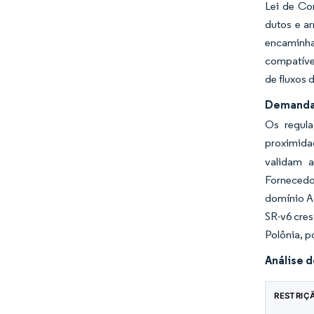
Lei de Co
dutos e a
encaminha
compatíve
de fluxos 
Demanda 
Os regula
proximida
validam a
Fornecedo
domínio A
SR-v6 cres
Polônia, p
Análise 
RESTRIÇ