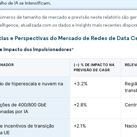
alho de IA se intensificam.
úmeros de tamanho de mercado e previsão neste relatório são gera
elligence, atualizada com os dados e insights mais recentes disponí
ias e Perspectivas do Mercado de Redes de Data Ce
de Impacto dos Impulsionadores
*
ONADOR
(~) % DE IMPACTO NA
RELEV
PREVISÃO DE CAGR
o de hiperescala e nuvem na
+3.2%
Regiã
trans
ações de 400/800 GbE
+2.8%
Centr
onadas por IA
e incentivos de transição
+2.1%
Nacio
da UE