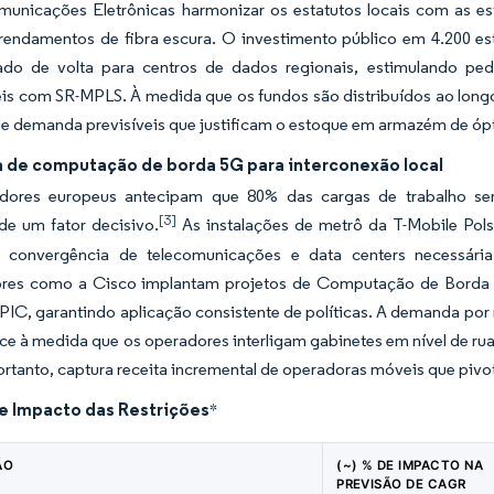
municações Eletrônicas harmonizar os estatutos locais com as es
rrendamentos de fibra escura. O investimento público em 4.200 es
do de volta para centros de dados regionais, estimulando pe
is com SR-MPLS. À medida que os fundos são distribuídos ao longo
de demanda previsíveis que justificam o estoque em armazém de óp
de computação de borda 5G para interconexão local
dores europeus antecipam que 80% das cargas de trabalho se
[3]
de um fator decisivo.
As instalações de metrô da T-Mobile Pols
 convergência de telecomunicações e data centers necessária
res como a Cisco implantam projetos de Computação de Borda 
PIC, garantindo aplicação consistente de políticas. A demanda po
ce à medida que os operadores interligam gabinetes em nível de rua
ortanto, captura receita incremental de operadoras móveis que pi
de Impacto das Restrições
*
ÃO
(~) % DE IMPACTO NA
PREVISÃO DE CAGR