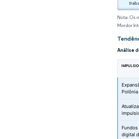
trab
Nota: Os n
Mordor Int
Tendênc
Análise 
IMPULSI
Expansã
Polônia
Atualiz
impulsi
Fundos 
digital 