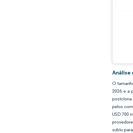
Análise
O tamanho
2026 e a 
posiciona
pelos com
USD 700 mi
provedore
subiu par