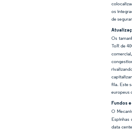
colocaliza
os integr
de segura
Atualiza
Os tamanh
ToR de 4
comercial
congesti
rivalizan
capitaliza
fila. Este
europeus 
Fundos e 
O Mecanis
Espinhas d
data cente