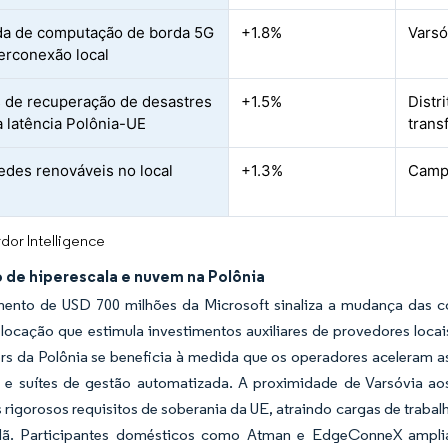
a de computação de borda 5G
+1.8%
Varsó
terconexão local
 de recuperação de desastres
+1.5%
Distr
a latência Polônia-UE
trans
edes renováveis no local
+1.3%
Campi
dor Intelligence
 de hiperescala e nuvem na Polônia
mento de USD 700 milhões da Microsoft sinaliza a mudança das co
 locação que estimula investimentos auxiliares de provedores loc
rs da Polônia se beneficia à medida que os operadores aceleram as
 e suítes de gestão automatizada. A proximidade de Varsóvia aos
 rigorosos requisitos de soberania da UE, atraindo cargas de traba
ã. Participantes domésticos como Atman e EdgeConneX amplia