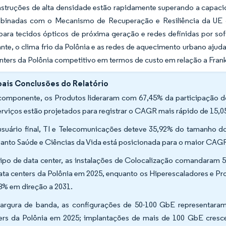
nstruções de alta densidade estão rapidamente superando a capac
inadas com o Mecanismo de Recuperação e Resiliência da UE qu
ara tecidos ópticos de próxima geração e redes definidas por s
tante, o clima frio da Polônia e as redes de aquecimento urbano aju
nters da Polônia competitivo em termos de custo em relação a Frank
pais Conclusões do Relatório
componente, os Produtos lideraram com 67,45% da participação d
erviços estão projetados para registrar o CAGR mais rápido de 15,0
usuário final, TI e Telecomunicações deteve 35,92% do tamanho d
anto Saúde e Ciências da Vida está posicionada para o maior CAGR
tipo de data center, as instalações de Colocalização comandaram
ata centers da Polônia em 2025, enquanto os Hiperescaladores e
8% em direção a 2031.
largura de banda, as configurações de 50-100 GbE representara
ers da Polônia em 2025; implantações de mais de 100 GbE cres