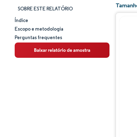
Tamanho
SOBRE ESTE RELATÓRIO
Índice
Tamanho e participação de mercado
Escopo e metodologia
Perguntas frequentes
Análise de mercado
Tendências e insights
Análise de segmentos
Análise geográfica
Panorama competitivo
Principais jogadores
Desenvolvimentos da indústria