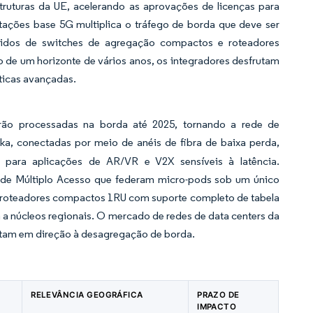
truturas da UE, acelerando as aprovações de licenças para
tações base 5G multiplica o tráfego de borda que deve ser
didos de switches de agregação compactos e roteadores
 de um horizonte de vários anos, os integradores desfrutam
ticas avançadas.
rão processadas na borda até 2025, tornando a rede de
ka, conectadas por meio de anéis de fibra de baixa perda,
 para aplicações de AR/VR e V2X sensíveis à latência.
de Múltiplo Acesso que federam micro-pods sob um único
r roteadores compactos 1RU com suporte completo de tabela
 a núcleos regionais. O mercado de redes de data centers da
votam em direção à desagregação de borda.
RELEVÂNCIA GEOGRÁFICA
PRAZO DE
IMPACTO