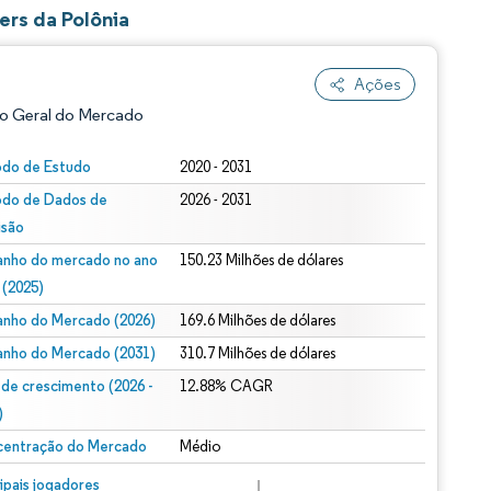
rs da Polônia
Ações
o Geral do Mercado
odo de Estudo
2020 - 2031
odo de Dados de
2026 - 2031
isão
nho do mercado no ano
150.23 Milhões de dólares
 (2025)
nho do Mercado (2026)
169.6 Milhões de dólares
ão conforme CC BY 4.0.
nho do Mercado (2031)
310.7 Milhões de dólares
 de crescimento (2026 -
12.88% CAGR
)
entração do Mercado
Médio
m © Mordor Intelligence. O reuso requer atribuição conforme CC BY 4.0.
cipais jogadores