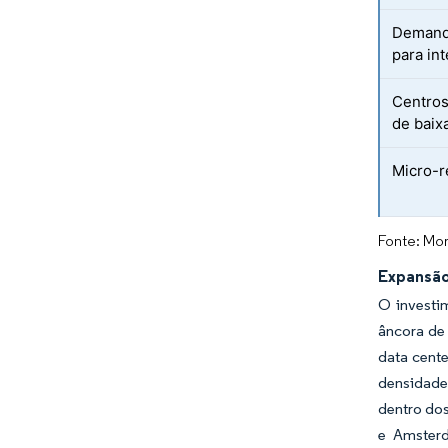
Demand
para in
Centros
de baix
Micro-r
Fonte: Mor
Expansão
O investi
âncora de
data cente
densidade
dentro dos
e Amsterd