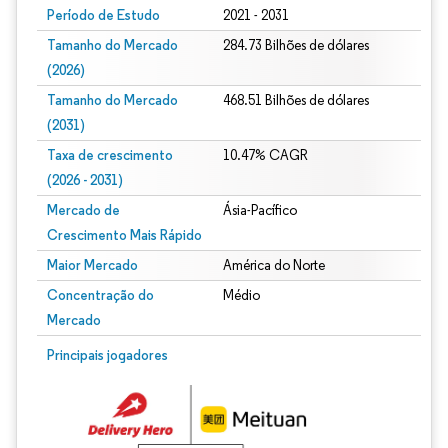
Período de Estudo
2021 - 2031
Tamanho do Mercado
284.73 Bilhões de dólares
(2026)
Tamanho do Mercado
468.51 Bilhões de dólares
(2031)
Taxa de crescimento
10.47% CAGR
(2026 - 2031)
Mercado de
Ásia-Pacífico
Crescimento Mais Rápido
Maior Mercado
América do Norte
Concentração do
Médio
Mercado
Imagem © Mordor Intelligence. O reuso requer atribuição conforme CC BY 4.0.
Principais jogadores