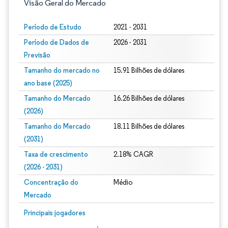
Visão Geral do Mercado
Período de Estudo
2021 - 2031
Período de Dados de
2026 - 2031
Previsão
Tamanho do mercado no
15.91 Bilhões de dólares
ano base (2025)
Tamanho do Mercado
16.26 Bilhões de dólares
(2026)
Tamanho do Mercado
18.11 Bilhões de dólares
(2031)
Taxa de crescimento
2.18% CAGR
(2026 - 2031)
Concentração do
Médio
Mercado
Imagem © Mordor Intelligence. O reuso requer atribuição conforme CC BY 4.0.
Principais jogadores