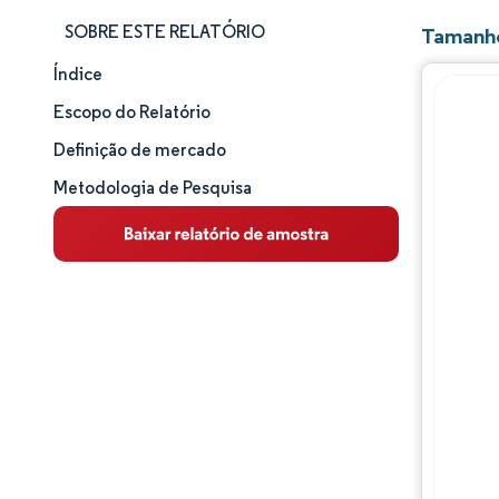
SOBRE ESTE RELATÓRIO
Tamanho
Índice
Tamanho e participação de mercado
Escopo do Relatório
Análise de mercado
Definição de mercado
Metodologia de Pesquisa
Tendências e insights
Análise de segmentos
Análise geográfica
Panorama competitivo
Principais jogadores
Desenvolvimentos da indústria