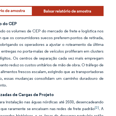
ão do CEP
do os volumes de CEP do mercado de frete e logística nos
m que os consumidores suecos preferem pontos de retirada,
brigando os operadores a ajustar o roteamento da última
entregas no porta-malas de veículos proliferam em clusters
s dígitos. Os centros de separação cada vez mais empregam
nto reduz os custos unitários de mão de obra. O tráfego de
limentos frescos escalam, exigindo que as transportadoras
unto, essas mudanças consolidam um caminho duradouro de
nto.
izadas de Cargas de Projeto
ara instalação nas águas nórdicas até 2030, desencadeando
[2]
que raramente se encaixam nas redes de frete padrão
. A
ecordes históricos, e as áreas de descarga portuária estão