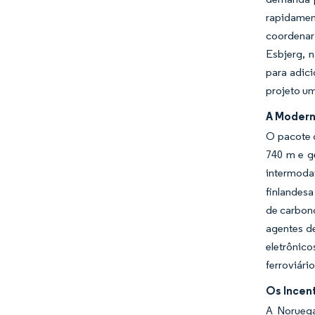
rapidamen
coordenar
Esbjerg, 
para adici
projeto um
A Moderni
O pacote d
740 m e g
intermod
finlandesa
de carbono
agentes d
eletrônic
ferroviári
Os Incen
A Noruega