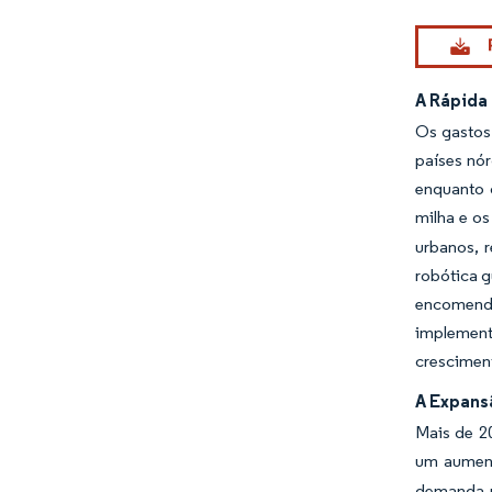
A Rápida
Os gastos
países nó
enquanto 
milha e os
urbanos, 
robótica g
encomenda
implement
crescimen
A Expans
Mais de 2
um aument
demanda po