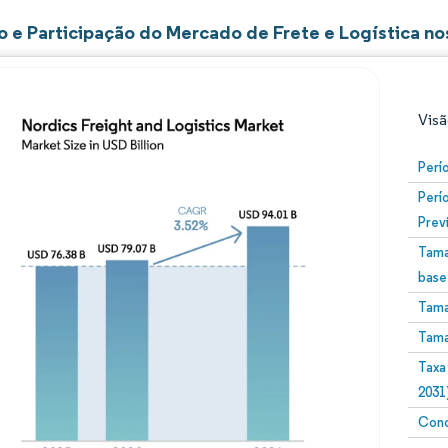
 e Participação do Mercado de Frete e Logística no
Visã
Perí
Perí
Prev
Tama
base
Tama
Imagem © Mordor Intelligence. O reuso requer atribuiç
Tama
Taxa
2031
Conc