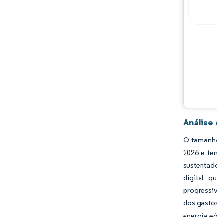
Análise
O tamanho
2026 e te
sustentado
digital 
progressi
dos gastos
energia eó