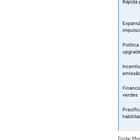
Rápida 
Expansã
impulsi
Política
upgrade
Incenti
emissão
Financi
verdes
Precifi
habilita
Fonte: Mor