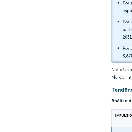
Por 
espa
Por 
part
2031
Por 
3,67
Nota: Os n
Mordor Int
Tendênc
Análise 
IMPULSI