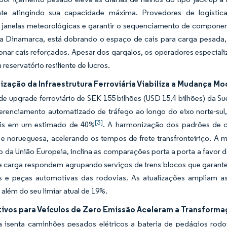
te atingindo sua capacidade máxima. Provedores de logística
 janelas meteorológicas e garantir o sequenciamento de componen
na Dinamarca, está dobrando o espaço de cais para carga pesada,
onar cais reforçados. Apesar dos gargalos, os operadores especiali
 reservatório resiliente de lucros.
zação da Infraestrutura Ferroviária Viabiliza a Mudança Mo
e upgrade ferroviário de SEK 155 bilhões (USD 15,4 bilhões) da Sué
erenciamento automatizado de tráfego ao longo do eixo norte-sul,
[3]
ais em um estimado de 40%
. A harmonização dos padrões de ca
 e norueguesa, acelerando os tempos de frete transfronteiriço. A m
 da União Europeia, inclina as comparações porta a porta a favor d
e carga respondem agrupando serviços de trens blocos que garante
os e peças automotivas das rodovias. As atualizações ampliam a
o além do seu limiar atual de 19%.
tivos para Veículos de Zero Emissão Aceleram a Transforma
 isenta caminhões pesados elétricos a bateria de pedágios rodo