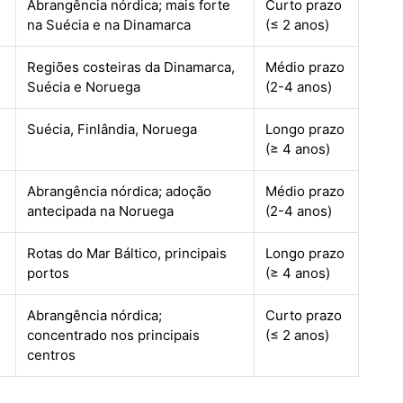
Abrangência nórdica; mais forte
Curto prazo
na Suécia e na Dinamarca
(≤ 2 anos)
Regiões costeiras da Dinamarca,
Médio prazo
Suécia e Noruega
(2-4 anos)
Suécia, Finlândia, Noruega
Longo prazo
(≥ 4 anos)
Abrangência nórdica; adoção
Médio prazo
antecipada na Noruega
(2-4 anos)
Rotas do Mar Báltico, principais
Longo prazo
portos
(≥ 4 anos)
Abrangência nórdica;
Curto prazo
concentrado nos principais
(≤ 2 anos)
centros