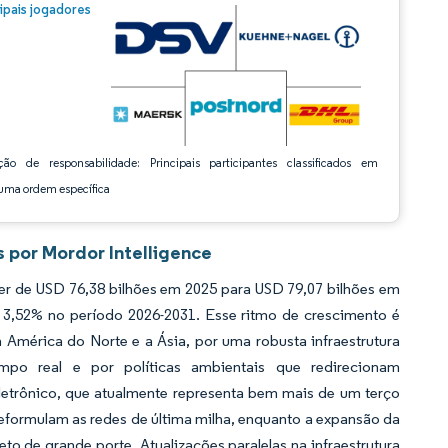
m © Mordor Intelligence. O reuso requer atribuição conforme CC BY 4.0.
cipais jogadores
ção de responsabilidade: Principais participantes classificados em
ma ordem específica
s por Mordor Intelligence
cer de USD 76,38 bilhões em 2025 para USD 79,07 bilhões em
 3,52% no período 2026-2031. Esse ritmo de crescimento é
 América do Norte e a Ásia, por uma robusta infraestrutura
po real e por políticas ambientais que redirecionam
etrônico, que atualmente representa bem mais de um terço
eformulam as redes de última milha, enquanto a expansão da
to de grande porte. Atualizações paralelas na infraestrutura