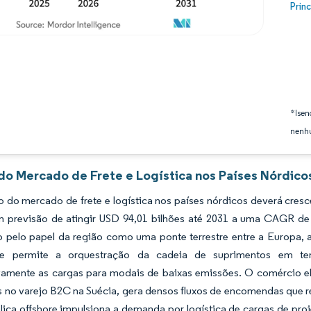
Image
Prin
*Isen
nenhu
 do Mercado de Frete e Logística nos Países Nórdico
 do mercado de frete e logística nos países nórdicos deverá cres
m previsão de atingir USD 94,01 bilhões até 2031 a uma CAGR de
 pelo papel da região como uma ponte terrestre entre a Europa, a
que permite a orquestração da cadeia de suprimentos em tem
vamente as cargas para modais de baixas emissões. O comércio el
 no varejo B2C na Suécia, gera densos fluxos de encomendas que r
lica offshore impulsiona a demanda por logística de cargas de proje