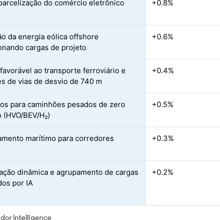
parcelização do comércio eletrônico
+0.8%
o da energia eólica offshore
+0.6%
onando cargas de projeto
 favorável ao transporte ferroviário e
+0.4%
s de vias de desvio de 740 m
vos para caminhões pesados de zero
+0.5%
 (HVO/BEV/H₂)
amento marítimo para corredores
+0.3%
cação dinâmica e agrupamento de cargas
+0.2%
dos por IA
dor Intelligence