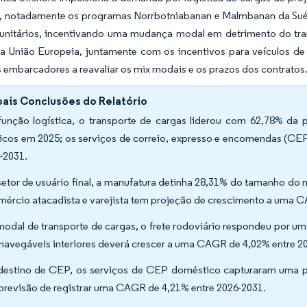
ia, notadamente os programas Norrbotniabanan e Malmbanan da Sué
 unitários, incentivando uma mudança modal em detrimento do tran
 União Europeia, juntamente com os incentivos para veículos de zer
 embarcadores a reavaliar os mix modais e os prazos dos contratos
pais Conclusões do Relatório
função logística, o transporte de cargas liderou com 62,78% da p
icos em 2025; os serviços de correio, expresso e encomendas (C
-2031.
setor de usuário final, a manufatura detinha 28,31% do tamanho do 
mércio atacadista e varejista tem projeção de crescimento a uma 
modal de transporte de cargas, o frete rodoviário respondeu por um
 navegáveis interiores deverá crescer a uma CAGR de 4,02% entre 2
destino de CEP, os serviços de CEP doméstico capturaram uma pa
previsão de registrar uma CAGR de 4,21% entre 2026-2031.