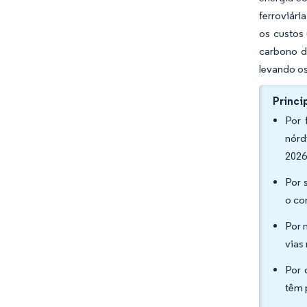
ferroviár
os custos
carbono da
levando os
Princi
Por 
nórd
2026
Por 
o co
Por 
vias
Por 
têm 