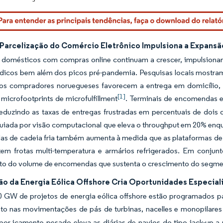
 Parcelização do Comércio Eletrônico Impulsiona a Expans
 domésticos com compras online continuam a crescer, impulsionan
rdicos bem além dos picos pré-pandemia. Pesquisas locais mostra
os compradores noruegueses favorecem a entrega em domicílio, o
[1]
 microfootprints de microfulfillment
. Terminais de encomendas e 
reduzindo as taxas de entregas frustradas em percentuais de doi
uiada por visão computacional que eleva o throughput em 20% enqua
s de cadeia fria também aumenta à medida que as plataformas de a
em frotas multi-temperatura e armários refrigerados. Em conj
to do volume de encomendas que sustenta o crescimento do segme
ão da Energia Eólica Offshore Cria Oportunidades Especial
0 GW de projetos de energia eólica offshore estão programados p
o nas movimentações de pás de turbinas, nacelles e monopilares 
r içamento pesado eleva as diárias de navios do tipo jack-up a r