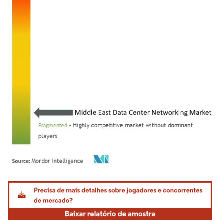
Imagem © Mordor Intelligence. O reuso requer atribuição conforme CC BY 4.0.