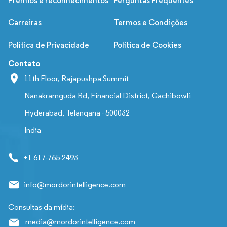
Prêmios e reconhecimentos
Perguntas Frequentes
Carreiras
Termos e Condições
Política de Privacidade
Política de Cookies
Contato
11th Floor, Rajapushpa Summit
Nanakramguda Rd, Financial District, Gachibowli
Hyderabad, Telangana - 500032
India
+1 617-765-2493
info@mordorintelligence.com
Consultas da mídia:
media@mordorintelligence.com