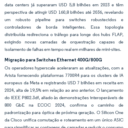
data centers já superaram USD 5,8 bilhões em 2023 e têm
perspectiva de atingir USD 160,8 bilhões até 2036, revelando
um robusto pipeline para switches robustecidos e
controladores de borda inteligentes. Essa topologia
distribuída redireciona o tráfego para longe dos hubs FLAP,
exigindo novas camadas de orquestração capazes de
isolamento de falhas em tempo real em milhares de mini-sites.
Migração para Switches Ethernet 400G/800G
Os operadores hyperscale aceleraram as atualizações, com a
Arista fornecendo plataformas 7700R4 para os clusters de IA
europeus da Meta e registrando USD 7 bilhões em receita em
2024, alta de 19,5% em relação ao ano anterior. O lançamento
do IEEE P802.3df, aliado às demonstrações interoperáveis de
800 GbE na ECOC 2024, confirma o caminho de
padronização para óptica de próxima geração. O Silicon One
da Cisco unifica comutação e roteamento em um único ASIC
para simplificar as contagens de camadas e reduzir o consumo