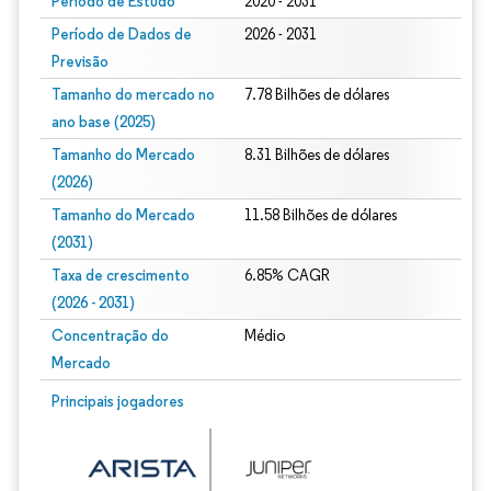
Período de Estudo
2020 - 2031
Período de Dados de
2026 - 2031
Previsão
Tamanho do mercado no
7.78 Bilhões de dólares
ano base (2025)
Tamanho do Mercado
8.31 Bilhões de dólares
(2026)
Tamanho do Mercado
11.58 Bilhões de dólares
(2031)
Taxa de crescimento
6.85% CAGR
(2026 - 2031)
Concentração do
Médio
Mercado
Imagem © Mordor Intelligence. O reuso requer atribuição conforme CC BY 4.0.
Principais jogadores