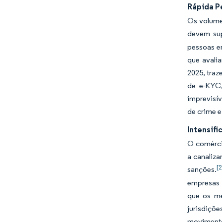
Rápida P
Os volume
devem sup
pessoas e
que avali
2025, traz
de e-KYC,
imprevisí
de crime 
Intensif
O comérci
a canaliza
[2
sanções.
empresas 
que os me
jurisdiçõ
movimento