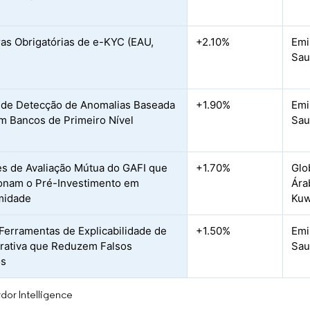
ras Obrigatórias de e-KYC (EAU,
+2.10%
Emi
Sau
de Detecção de Anomalias Baseada
+1.90%
Emi
m Bancos de Primeiro Nível
Sau
s de Avaliação Mútua do GAFI que
+1.70%
Glo
onam o Pré-Investimento em
Ára
midade
Kuw
 Ferramentas de Explicabilidade de
+1.50%
Emi
rativa que Reduzem Falsos
Sau
os
dor Intelligence