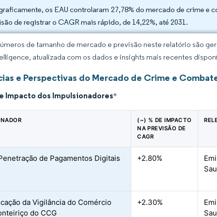
raficamente, os EAU controlaram 27,78% do mercado de crime e c
isão de registrar o CAGR mais rápido, de 14,22%, até 2031.
úmeros de tamanho de mercado e previsão neste relatório são gera
elligence, atualizada com os dados e insights mais recentes disponí
ias e Perspectivas do Mercado de Crime e Combate
de Impacto dos Impulsionadores
*
ONADOR
(~) % DE IMPACTO
REL
NA PREVISÃO DE
CAGR
Penetração de Pagamentos Digitais
+2.80%
Emi
Sau
ficação da Vigilância do Comércio
+2.30%
Emi
onteiriço do CCG
Sau