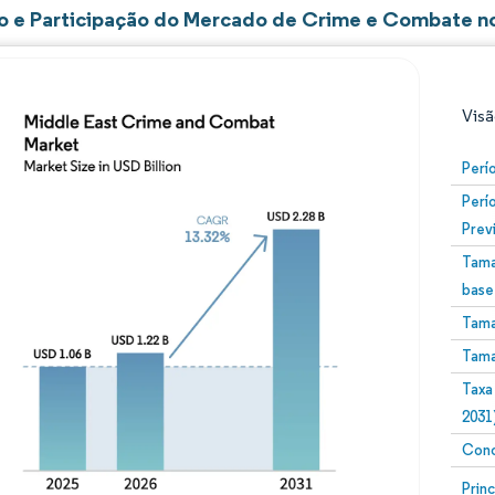
 e Participação do Mercado de Crime e Combate n
Visã
Perí
Perí
Prev
Tama
base
Tama
Imagem © Mordor Intelligence. O reuso requer atribuiç
Tama
Taxa
2031
Conc
Image
Prin