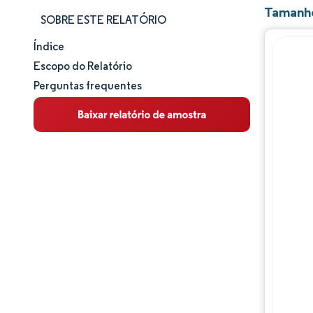
Tamanho
SOBRE ESTE RELATÓRIO
Índice
Tamanho e participação de mercado
Escopo do Relatório
Perguntas frequentes
Análise de mercado
Tendências e insights
Análise de segmentos
Análise geográfica
Panorama competitivo
Principais jogadores
Desenvolvimentos da indústria