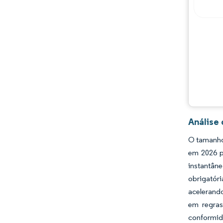
Análise
O tamanho
em 2026 p
instantân
obrigatór
acelerand
em regras
conformid