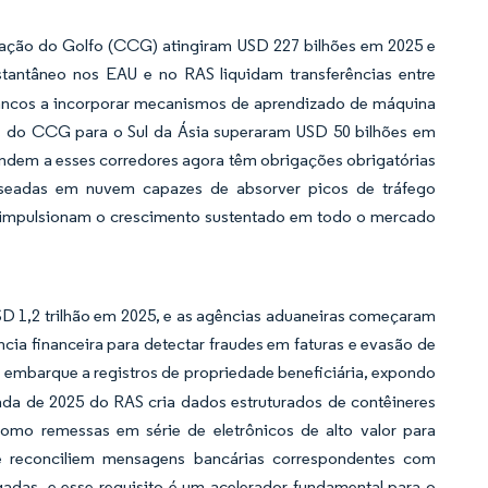
ação do Golfo (CCG) atingiram USD 227 bilhões em 2025 e
tantâneo nos EAU e no RAS liquidam transferências entre
ancos a incorporar mecanismos de aprendizado de máquina
es do CCG para o Sul da Ásia superaram USD 50 bilhões em
tendem a esses corredores agora têm obrigações obrigatórias
aseadas em nuvem capazes de absorver picos de tráfego
o, impulsionam o crescimento sustentado em todo o mercado
D 1,2 trilhão em 2025, e as agências aduaneiras começaram
cia financeira para detectar fraudes em faturas e evasão de
 embarque a registros de propriedade beneficiária, expondo
da de 2025 do RAS cria dados estruturados de contêineres
mo remessas em série de eletrônicos de alto valor para
que reconciliem mensagens bancárias correspondentes com
das, e esse requisito é um acelerador fundamental para o