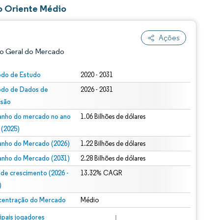
o Oriente Médio
Ações
o Geral do Mercado
odo de Estudo
2020 - 2031
odo de Dados de
2026 - 2031
isão
nho do mercado no ano
1.06 Bilhões de dólares
 (2025)
nho do Mercado (2026)
1.22 Bilhões de dólares
ão conforme CC BY 4.0.
nho do Mercado (2031)
2.28 Bilhões de dólares
 de crescimento (2026 -
13.32% CAGR
)
entração do Mercado
Médio
m © Mordor Intelligence. O reuso requer atribuição conforme CC BY 4.0.
cipais jogadores