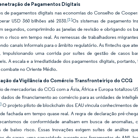
enetração de Pagamentos Digitais
s de pagamentos digitais nas economias do Conselho de Cooper
[1]
erar USD 360 bilhões até 2030.
Os sistemas de pagamento ins
m segundos, comprimindo as janelas de revisão e obrigando os b
am o risco em tempo real. As remessas de trabalhadores migrant
endo canais informais para o âmbito regulatório. As fintechs que a
 impulsionando uma corrida por suítes de gestão de casos b
veis. A escala e a imediatidade dos pagamentos digitais, portant
e combate no Oriente Médio.
icação da Vigilância do Comércio Transfronteiriço do CCG
o de mercadorias do CCG com a Ásia, África e Europa totalizou US
r dados de financiamento ao comércio para as unidades de inteligên
]
O projeto piloto de blockchain dos EAU vincula conhecimentos de
de fachada em tempo quase real. A regra de declaração pré-chega
canismos de conformidade analisam em busca de anomalias, co
es de baixo risco. Essas inovações exigem suítes de análise 
s de carga, uma capacidade ausente nas ferramentas de AML lega