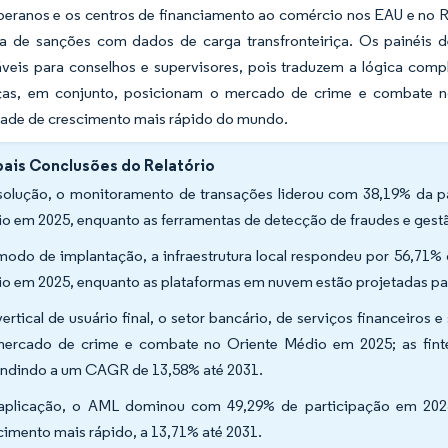
beranos e os centros de financiamento ao comércio nos EAU e no 
ia de sanções com dados de carga transfronteiriça. Os painéis de i
áveis para conselhos e supervisores, pois traduzem a lógica comp
ças, em conjunto, posicionam o mercado de crime e combate 
ade de crescimento mais rápido do mundo.
pais Conclusões do Relatório
solução, o monitoramento de transações liderou com 38,19% da 
o em 2025, enquanto as ferramentas de detecção de fraudes e ge
modo de implantação, a infraestrutura local respondeu por 56,7
o em 2025, enquanto as plataformas em nuvem estão projetadas par
vertical de usuário final, o setor bancário, de serviços financeiros
ercado de crime e combate no Oriente Médio em 2025; as fint
ndindo a um CAGR de 13,58% até 2031.
aplicação, o AML dominou com 49,29% de participação em 2025;
cimento mais rápido, a 13,71% até 2031.