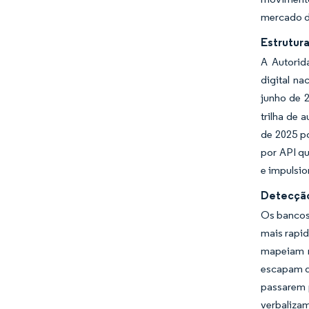
mercado d
Estrutur
A Autorid
digital n
junho de 
trilha de 
de 2025 po
por API q
e impulsi
Detecção
Os bancos
mais rapid
mapeiam re
escapam do
passarem p
verbalizam