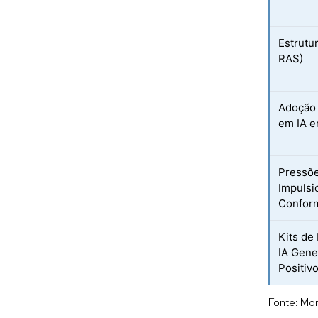
Estrutu
RAS)
Adoção 
em IA e
Pressõe
Impulsi
Confor
Kits de
IA Gene
Positiv
Fonte: Mor