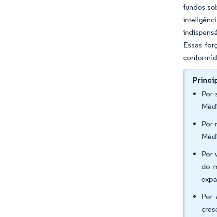
fundos so
inteligênc
indispens
Essas for
conformid
Princi
Por 
Médi
Por 
Médi
Por 
do m
expa
Por 
cres