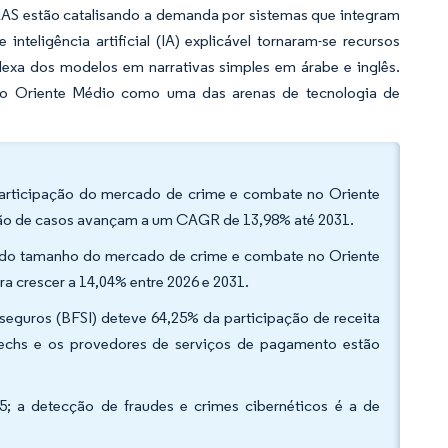
RAS estão catalisando a demanda por sistemas que integram
nteligência artificial (IA) explicável tornaram-se recursos
lexa dos modelos em narrativas simples em árabe e inglês.
no Oriente Médio como uma das arenas de tecnologia de
participação do mercado de crime e combate no Oriente
stão de casos avançam a um CAGR de 13,98% até 2031.
1% do tamanho do mercado de crime e combate no Oriente
a crescer a 14,04% entre 2026 e 2031.
 e seguros (BFSI) deteve 64,25% da participação de receita
echs e os provedores de serviços de pagamento estão
 a detecção de fraudes e crimes cibernéticos é a de