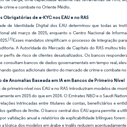
e crime e combate no Oriente Médio.
as Obrigatórias de e-KYC nos EAU e no RAS
ade de Identidade Digital dos EAU determinou que todas as insti
acional até março de 2025, enquanto o Centro Nacional de Infor
[3]
2025.
Esses mandatos simplificam o processo de integração para
auditoria. A Autoridade do Mercado de Capitais do RAS multou trê
r perfis de risco de clientes desatualizados. Os bancos responde
ue consultam bancos de dados governamentais em tempo real, elev
onando gastos adicionais dentro do mercado de crime e combate no
 de Anomalias Baseada em IA em Bancos de Primeiro Nível
 de primeiro nível nos EAU e no RAS introduziram modelos de mo
amente em 2025 do que em 2024. O Emirates NBD e o Saudi National
lações intrincadas entre titulares de contas, beneficiários e en
s gatilhos de limite. O banco central dos EAU agora permite a uti
or validação anual e relatórios de explicabilidade bilíngues fore
 a lógica dos modelos em árabe e inglês reduzem acentuadamente o