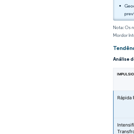
Geog
prev
Nota: Os n
Mordor Int
Tendênc
Análise 
IMPULSI
Rápida 
Intensi
Transfr