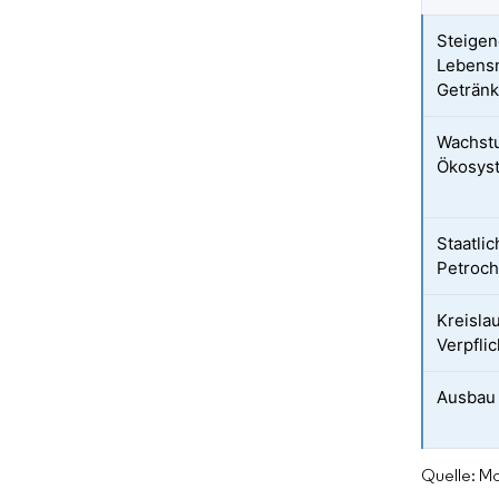
Steigen
Lebensm
Geträn
Wachstu
Ökosys
Staatli
Petroch
Kreisla
Verpfli
Ausbau 
Quelle: Mo