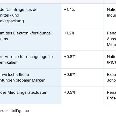
de Nachfrage aus der
+1.4%
Nati
ittel- und
Indu
keverpackung
m des Elektronikfertigungs-
+1.2%
Pena
tems
Auss
Mela
che Anreize für nachgelagerte
+0.8%
Nati
emikalien
(PIC
ufwirtschaftliche
+0.6%
Expo
chtungen globaler Marken
Joho
der Medizingerätecluster
+0.5%
Pena
Präs
rdor Intelligence