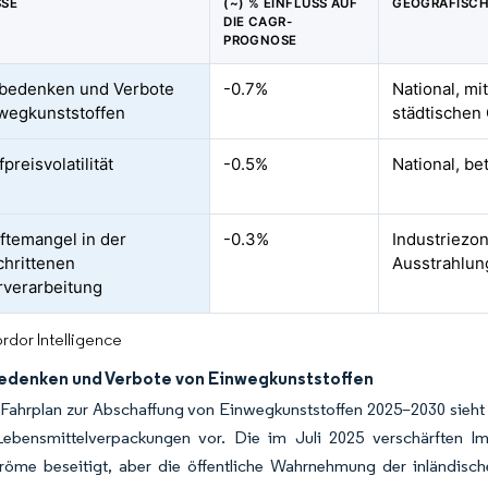
SSE
(~) % EINFLUSS AUF
GEOGRAFISCH
DIE CAGR-
PROGNOSE
bedenken und Verbote
-0.7%
National, mi
wegkunststoffen
städtischen
preisvolatilität
-0.5%
National, be
ftemangel in der
-0.3%
Industriezon
chrittenen
Ausstrahlun
verarbeitung
rdor Intelligence
denken und Verbote von Einwegkunststoffen
 Fahrplan zur Abschaffung von Einwegkunststoffen 2025–2030 sieht
ebensmittelverpackungen vor. Die im Juli 2025 verschärften Imp
röme beseitigt, aber die öffentliche Wahrnehmung der inländische