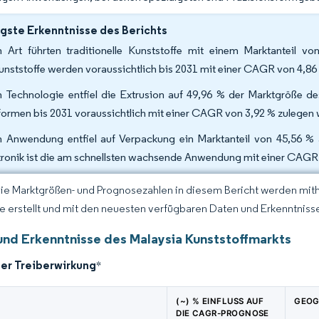
gste Erkenntnisse des Berichts
 Art führten traditionelle Kunststoffe mit einem Marktanteil 
unststoffe werden voraussichtlich bis 2031 mit einer CAGR von 4,8
 Technologie entfiel die Extrusion auf 49,96 % der Marktgröße d
formen bis 2031 voraussichtlich mit einer CAGR von 3,92 % zulegen 
 Anwendung entfiel auf Verpackung ein Marktanteil von 45,56 % 
tronik ist die am schnellsten wachsende Anwendung mit einer CAGR 
Die Marktgrößen- und Prognosezahlen in diesem Bericht werden mit
ce erstellt und mit den neuesten verfügbaren Daten und Erkenntnissen
und Erkenntnisse des Malaysia Kunststoffmarkts
der Treiberwirkung
*
(~) % EINFLUSS AUF
GEOG
DIE CAGR-PROGNOSE