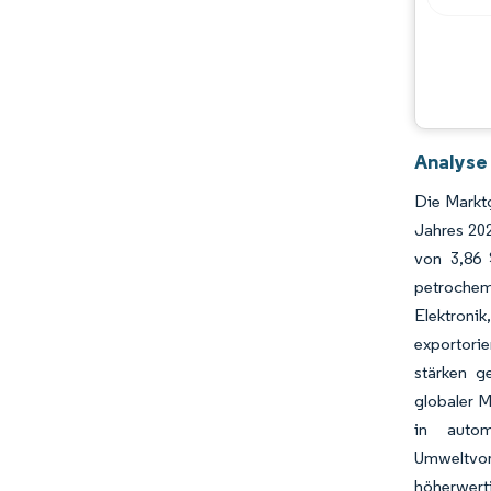
Branchenentwicklungen
Analyse
Die Markt
Jahres 202
von 3,86 
petrochem
Elektroni
exportorie
stärken g
globaler M
in autom
Umweltvor
höherwert