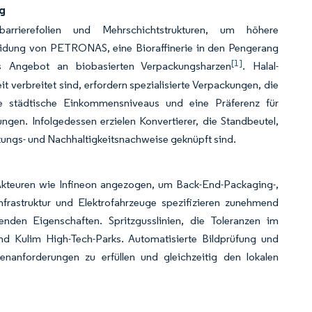
g
barrierefolien und Mehrschichtstrukturen, um höhere
heidung von PETRONAS, eine Bioraffinerie in den Pengerang
[1]
les Angebot an biobasierten Verpackungsharzen
. Halal-
t verbreitet sind, erfordern spezialisierte Verpackungen, die
nde städtische Einkommensniveaus und eine Präferenz für
gen. Infolgedessen erzielen Konvertierer, die Standbeutel,
tungs- und Nachhaltigkeitsnachweise geknüpft sind.
n Akteuren wie Infineon angezogen, um Back-End-Packaging-,
nfrastruktur und Elektrofahrzeuge spezifizieren zunehmend
nden Eigenschaften. Spritzgusslinien, die Toleranzen im
nd Kulim High-Tech-Parks. Automatisierte Bildprüfung und
nanforderungen zu erfüllen und gleichzeitig den lokalen