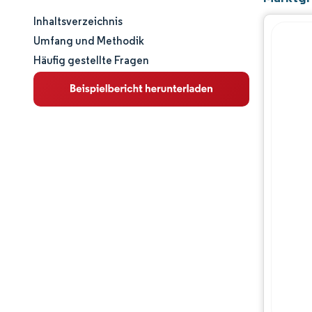
Inhaltsverzeichnis
Marktgröße und -anteil
Umfang und Methodik
Häufig gestellte Fragen
Marktanalyse
Trends und Einblicke
Segmentanalyse
Geografische Analyse
Wertschöpfungskettenanalyse
Wettbewerbslandschaft
Hauptakteure
Chancen & Aussichten