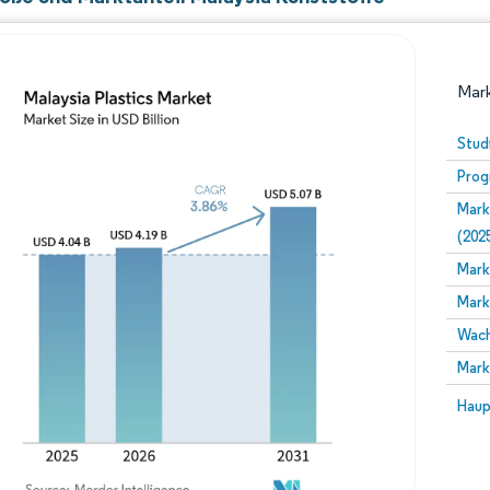
Mark
Stud
Prog
Mark
(202
Mark
Mark
Bild © Mordor Intelligence. Wiederverwendung erfor
Wach
Mark
Bild 
Haup