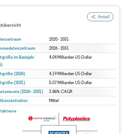
Anteil
tübersicht
ienzeitraum
2020 - 2031
nosedatenzeitraum
2026 - 2031
tgröße im Basisjahr
4.04 Milliarden US-Dollar
5)
tgröße (2026)
4.19 Milliarden US-Dollar
tgröße (2031)
5.07 Milliarden US-Dollar
dert Namensnennung gemäß CC BY 4.0.
stumsrate (2026 - 2031)
3.86% CAGR
tkonzentration
Mittel
© Mordor Intelligence. Wiederverwendung erfordert Namensnennung gemäß CC BY 4.0.
takteure