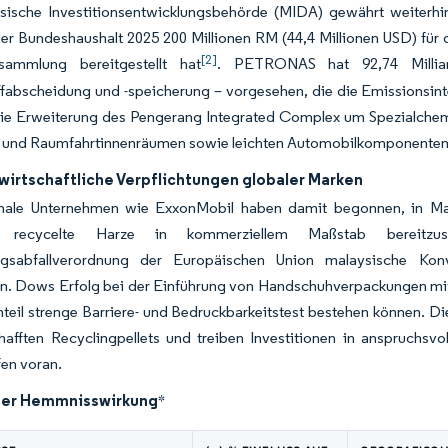
sische Investitionsentwicklungsbehörde (MIDA) gewährt weiterhi
er Bundeshaushalt 2025 200 Millionen RM (44,4 Millionen USD) fü
[2]
fsammlung bereitgestellt hat
. PETRONAS hat 92,74 Milliar
fabscheidung und -speicherung – vorgesehen, die die Emissionsinte
ie Erweiterung des Pengerang Integrated Complex um Spezialchemi
ft- und Raumfahrtinnenräumen sowie leichten Automobilkomponente
wirtschaftliche Verpflichtungen globaler Marken
onale Unternehmen wie ExxonMobil haben damit begonnen, in Malay
 recycelte Harze in kommerziellem Maßstab bereitzust
gsabfallverordnung der Europäischen Union malaysische Konv
ren. Dows Erfolg bei der Einführung von Handschuhverpackungen mi
teil strenge Barriere- und Bedruckbarkeitstest bestehen können. Di
hafften Recyclingpellets und treiben Investitionen in anspruchsv
en voran.
der Hemmnisswirkung
*