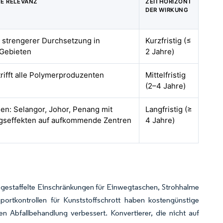
E RELEVANZ
ZEITHORIZONT
DER WIRKUNG
t strengerer Durchsetzung in
Kurzfristig (≤
 Gebieten
2 Jahre)
trifft alle Polymerproduzenten
Mittelfristig
(2–4 Jahre)
en: Selangor, Johor, Penang mit
Langfristig (≥
gseffekten auf aufkommende Zentren
4 Jahre)
 gestaffelte Einschränkungen für Einwegtaschen, Strohhalme
ortkontrollen für Kunststoffschrott haben kostengünstige
n Abfallbehandlung verbessert. Konvertierer, die nicht auf