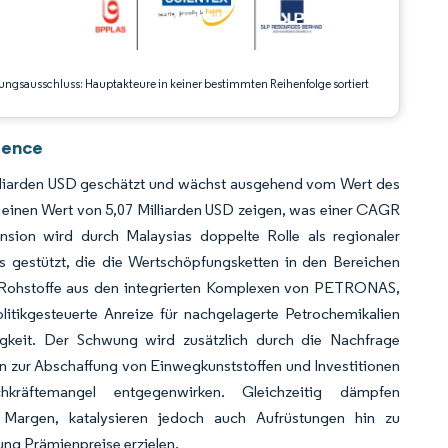
ungsausschluss: Hauptakteure in keiner bestimmten Reihenfolge sortiert
gence
illiarden USD geschätzt und wächst ausgehend vom Wert des
1 einen Wert von 5,07 Milliarden USD zeigen, was einer CAGR
sion wird durch Malaysias doppelte Rolle als regionaler
s gestützt, die die Wertschöpfungsketten in den Bereichen
le Rohstoffe aus den integrierten Komplexen von PETRONAS,
litikgesteuerte Anreize für nachgelagerte Petrochemikalien
gkeit. Der Schwung wird zusätzlich durch die Nachfrage
an zur Abschaffung von Einwegkunststoffen und Investitionen
chkräftemangel entgegenwirken. Gleichzeitig dämpfen
ie Margen, katalysieren jedoch auch Aufrüstungen hin zu
ng Prämienpreise erzielen.