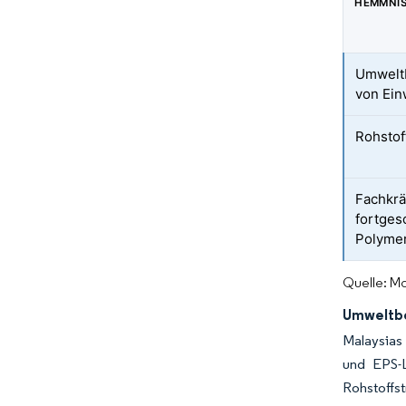
HEMMNI
Umwelt
von Ein
Rohstoff
Fachkrä
fortges
Polymer
Quelle: Mo
Umweltbe
Malaysias
und EPS-L
Rohstoffst