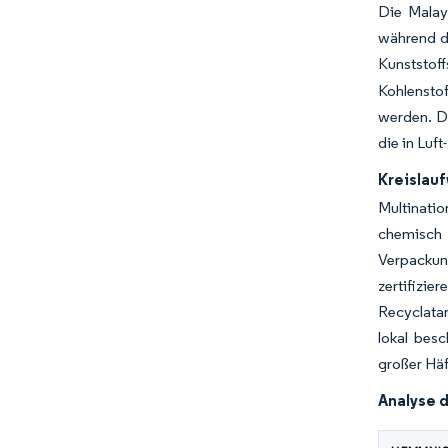
Die Malay
während d
Kunststof
Kohlenstof
werden. D
die in Lu
Kreislauf
Multinati
chemisch
Verpackun
zertifizie
Recyclatan
lokal besc
großer Häf
Analyse 