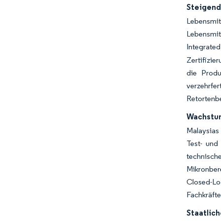
Steigend
Lebensmi
Lebensmit
Integrate
Zertifizie
die Produ
verzehrfe
Retortenbe
Wachstum
Malaysias 
Test- und
technisch
Mikronber
Closed-Lo
Fachkräft
Staatlic