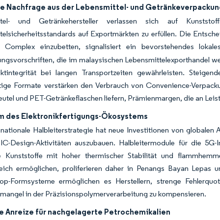
e Nachfrage aus der Lebensmittel- und Getränkeverpackun
ttel- und Getränkehersteller verlassen sich auf Kunststoff
telsicherheitsstandards auf Exportmärkten zu erfüllen. Die Entsc
d Complex einzubetten, signalisiert ein bevorstehendes loka
rungsvorschriften, die im malaysischen Lebensmittelexporthandel wei
ktintegrität bei langen Transportzeiten gewährleisten. Steige
rtige Formate verstärken den Verbrauch von Convenience-Verpackun
utel und PET-Getränkeflaschen liefern, Prämienmargen, die an Leis
 des Elektronikfertigungs-Ökosystems
nationale Halbleiterstrategie hat neue Investitionen von globale
 IC-Design-Aktivitäten auszubauen. Halbleitermodule für die 5G-I
e Kunststoffe mit hoher thermischer Stabilität und flammhemme
eich ermöglichen, proliferieren daher in Penangs Bayan Lepas u
op-Formsysteme ermöglichen es Herstellern, strenge Fehlerquote
emangel in der Präzisionspolymerverarbeitung zu kompensieren.
he Anreize für nachgelagerte Petrochemikalien