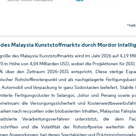
*Haft
 des Malaysia Kunststoffmarkts durch Mordor Intelli
größe des Malaysia Kunststoffmarkts wird im Jahr 2026 auf 4,19 M
5 in Höhe von 4,04 Milliarden USD, wobei die Projektionen für 203
% über den Zeitraum 2026–2031 entspricht. Diese stetige Expan
ischer Rohstoffknotenpunkt und als nachgelagerte Fertigungsbasi
k, Automobil und Verpackung in ganz Südostasien beliefert. Stabi
ntierte Fertigungscluster in Selangor, Johor und Penang sowie po
emeinsam die Versorgungssicherheit und Kostenwettbewerbsfähi
arken nach recycelten oder biobasierten Inhalten, Malaysias Fahrpl
atisierte Verarbeitungsverfahren unterstützt, die dem Fa
schriften und die Volatilität der Rohstoffpreise weiterhin d
igen Anwendungen, bei denen Spezialgüten und Präzisionsformgebu