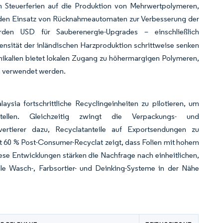
n Steuerferien auf die Produktion von Mehrwertpolymeren,
r den Einsatz von Rücknahmeautomaten zur Verbesserung der
den USD für Sauberenergie-Upgrades – einschließlich
nsität der inländischen Harzproduktion schrittweise senken
kalien bietet lokalen Zugang zu höhermargigen Polymeren,
n verwendet werden.
sia fortschrittliche Recyclingeinheiten zu pilotieren, um
ellen. Gleichzeitig zwingt die Verpackungs- und
ertierer dazu, Recyclatanteile auf Exportsendungen zu
t 60 % Post-Consumer-Recyclat zeigt, dass Folien mit hohem
ese Entwicklungen stärken die Nachfrage nach einheitlichen,
olle Wasch-, Farbsortier- und Deinking-Systeme in der Nähe