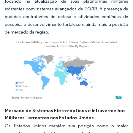
focando na atualização de suas plataformas militares
existentes com sistemas avançados de EO/IR. A presença de
grandes contratantes de defesa e atividades contínuas de
pesquisa e desenvolvimento fortalecem ainda mais a posição
de mercado da região.
Imagem © Mordor Intelligence. O reuso requer atribuição conforme CC BY 4.0.
Mercado de Sistemas Eletro-ópticos e Infravermelhos
Militares Terrestres nos Estados Unidos
Os Estados Unidos mantêm sua posição como o maior