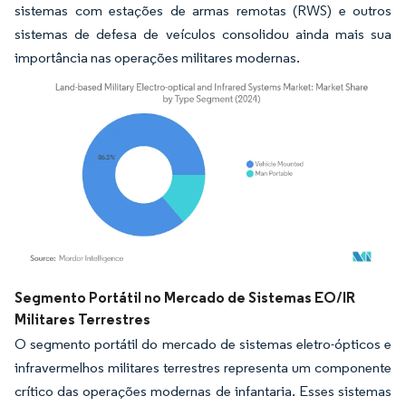
sistemas com estações de armas remotas (RWS) e outros
sistemas de defesa de veículos consolidou ainda mais sua
importância nas operações militares modernas.
Imagem © Mordor Intelligence. O reuso requer atribuição conforme CC BY 4.0.
Segmento Portátil no Mercado de Sistemas EO/IR
Militares Terrestres
O segmento portátil do mercado de sistemas eletro-ópticos e
infravermelhos militares terrestres representa um componente
crítico das operações modernas de infantaria. Esses sistemas