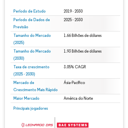
Período de Estudo
2019 - 2030
Período de Dados de
2025 - 2030
Previsão
Tamanho do Mercado
1.66 Bilhões de dólares
(2025)
Tamanho do Mercado
1.93 Bilhões de dólares
(2030)
Taxa de crescimento
3.05% CAGR
(2025 - 2030)
Mercado de
Ásia-Pacífico
Crescimento Mais Rápido
Maior Mercado
América do Norte
Imagem © Mordor Intelligence. O reuso requer atribuição conforme CC BY 4.0.
Principais jogadores