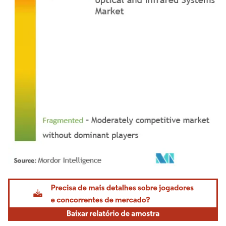
Imagem © Mordor Intelligence. O reuso requer atribuição conforme CC BY 4.0.