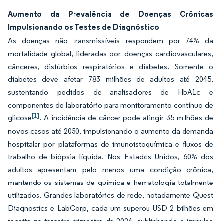
Aumento da Prevalência de Doenças Crônicas
Impulsionando os Testes de Diagnóstico
As doenças não transmissíveis respondem por 74% da
mortalidade global, lideradas por doenças cardiovasculares,
cânceres, distúrbios respiratórios e diabetes. Somente o
diabetes deve afetar 783 milhões de adultos até 2045,
sustentando pedidos de analisadores de HbA1c e
componentes de laboratório para monitoramento contínuo de
[1]
glicose
. A incidência de câncer pode atingir 35 milhões de
novos casos até 2050, impulsionando o aumento da demanda
hospitalar por plataformas de imunoistoquímica e fluxos de
trabalho de biópsia líquida. Nos Estados Unidos, 60% dos
adultos apresentam pelo menos uma condição crônica,
mantendo os sistemas de química e hematologia totalmente
utilizados. Grandes laboratórios de rede, notadamente Quest
Diagnostics e LabCorp, cada um superou USD 2 bilhões em
receita no terceiro trimestre de 2024, sublinhando o impulso