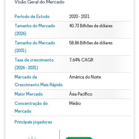
Visão Geral do Mercado
Período de Estudo
2020 - 2031
Tamanho do Mercado
40.73 Bilhões de dólares
(2026)
Tamanho do Mercado
58.86 Bilhões de dólares
(2031)
Taxa de crescimento
7.64% CAGR
(2026 - 2031)
Mercado de
América do Norte
Crescimento Mais Rápido
Maior Mercado
Ásia-Pacífico
Concentração do
Médio
Mercado
Imagem © Mordor Intelligence. O reuso requer atribuição conforme CC BY 4.0.
Principais jogadores