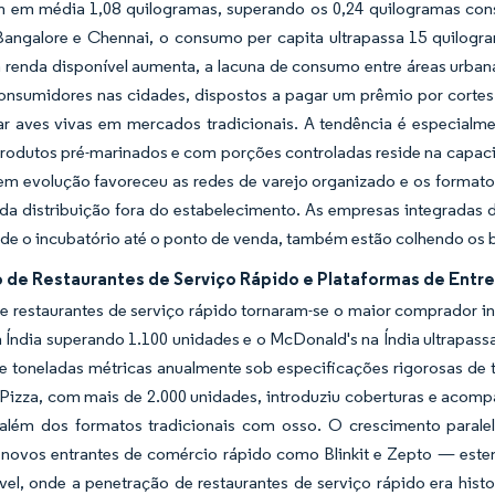
em média 1,08 quilogramas, superando os 0,24 quilogramas cons
angalore e Chennai, o consumo per capita ultrapassa 15 quilogr
a renda disponível aumenta, a lacuna de consumo entre áreas urba
 consumidores nas cidades, dispostos a pagar um prêmio por cort
r aves vivas em mercados tradicionais. A tendência é especialme
rodutos pré-marinados e com porções controladas reside na capacid
m evolução favoreceu as redes de varejo organizado e os format
 da distribuição fora do estabelecimento. As empresas integradas
sde o incubatório até o ponto de venda, também estão colhendo os b
 de Restaurantes de Serviço Rápido e Plataformas de Entr
e restaurantes de serviço rápido tornaram-se o maior comprador in
Índia superando 1.100 unidades e o McDonald's na Índia ultrapass
e toneladas métricas anualmente sob especificações rigorosas de t
Pizza, com mais de 2.000 unidades, introduziu coberturas e acomp
lém dos formatos tradicionais com osso. O crescimento parale
novos entrantes de comércio rápido como Blinkit e Zepto — esten
ível, onde a penetração de restaurantes de serviço rápido era hist