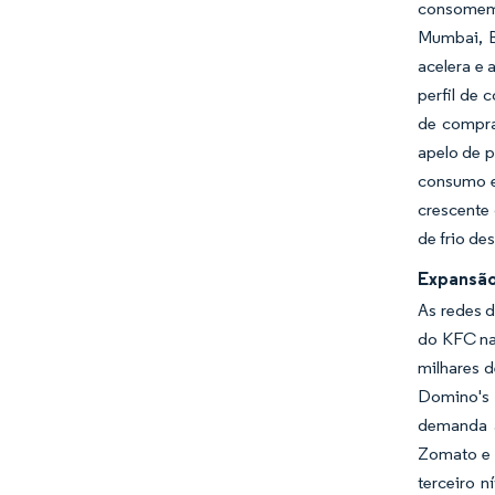
consomem 
Mumbai, B
acelera e 
perfil de
de compra
apelo de p
consumo e
crescente
de frio de
Expansão
As redes d
do KFC na 
milhares d
Domino's 
demanda a
Zomato e 
terceiro n