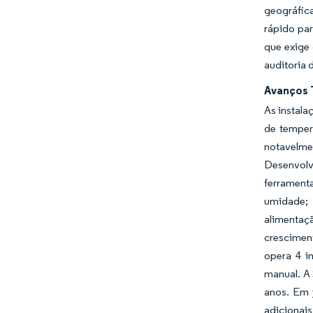
geográfic
rápido par
que exige 
auditoria 
Avanços 
As instala
de temper
notavelme
Desenvolv
ferrament
umidade; 
alimentaç
crescimen
opera 4 i
manual. A
anos. Em 
adicionai