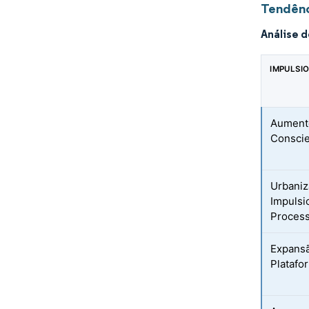
Tendênc
Análise 
IMPULSI
Aumento
Conscie
Urbaniz
Impulsi
Proces
Expansã
Platafo