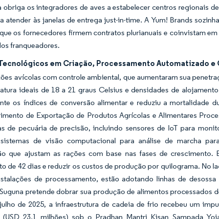
a obriga os integradores de aves a estabelecer centros regionais
a atender às janelas de entrega just-in-time. A Yum! Brands sozinh
que os fornecedores firmem contratos plurianuais e coinvistam em 
dos franqueadores.
Tecnológicos em Criação, Processamento Automatizado e 
ções avícolas com controle ambiental, que aumentaram sua penetraç
atura ideais de 18 a 21 graus Celsius e densidades de alojament
nte os índices de conversão alimentar e reduziu a mortalidade d
imento de Exportação de Produtos Agrícolas e Alimentares Proce
as de pecuária de precisão, incluindo sensores de IoT para mon
sistemas de visão computacional para análise de marcha para 
ão que ajustam as rações com base nas fases de crescimento. Es
to de 42 dias e reduzir os custos de produção por quilograma. No
nstalações de processamento, estão adotando linhas de desossa 
 Suguna pretende dobrar sua produção de alimentos processados de
julho de 2025, a infraestrutura de cadeia de frio recebeu um imp
s (USD 23,1 milhões) sob o Pradhan Mantri Kisan Sampada Yoja