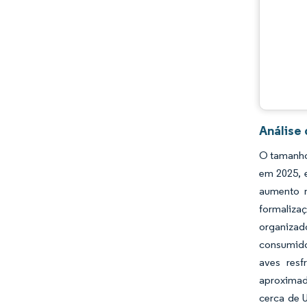
Análise
O tamanho 
em 2025, 
aumento n
formaliza
organizad
consumido
aves resf
aproximad
cerca de 