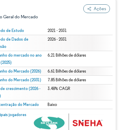
Ações
o Geral do Mercado
odo de Estudo
2021 - 2031
odo de Dados de
2026 - 2031
isão
nho do mercado no ano
6.21 Bilhões de dólares
 (2025)
nho do Mercado (2026)
6.61 Bilhões de dólares
ão conforme CC BY 4.0.
nho do Mercado (2031)
7.85 Bilhões de dólares
 de crescimento (2026 -
3.48% CAGR
)
entração do Mercado
Baixo
m © Mordor Intelligence. O reuso requer atribuição conforme CC BY 4.0.
cipais jogadores