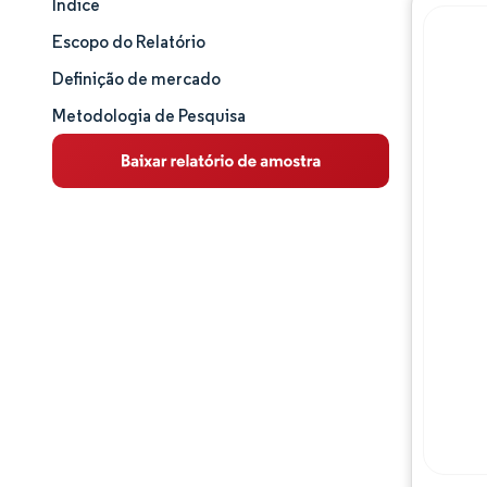
Índice
Tamanho e participação de mercado
Escopo do Relatório
Análise de mercado
Definição de mercado
Metodologia de Pesquisa
Tendências e insights
Análise de segmentos
Análise geográfica
Panorama competitivo
Principais jogadores
Desenvolvimentos da indústria