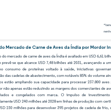
*Isen
nenhu
 do Mercado de Carne de Aves da Índia por Mordor In
do mercado de carne de aves da Índia é avaliado em USD 6,61 bilhõ
e prevê-se que alcance USD 7,48 bilhões até 2031, avançando a 
o consumo de proteínas voltado à saúde, iniciativas governam
ção das cadeias de abastecimento, com notáveis 85% do volume ain
os estão ampliando sua capacidade para processar 237.800 aves po
r não apenas estão reduzindo as margens dos comerciantes de ave
riados e congelados com marca. O impulso de investimento é
amente USD 240 milhões até 2028 em linhas de produção com certi
USD 230 milhões para desenvolver 395 projetos de cadeia de frio,