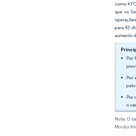
como KFC 
que os fo
operações
para 42 d
aumento da
Princi
Por 
prev
Por 
pato
Por 
o va
Nota: O ta
Mordor Int