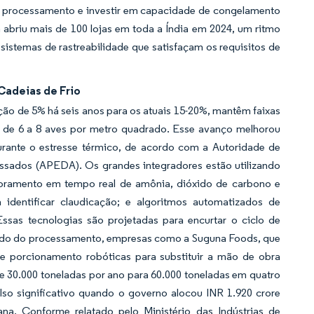
 de processamento e investir em capacidade de congelamento
a abriu mais de 100 lojas em toda a Índia em 2024, um ritmo
sistemas de rastreabilidade que satisfaçam os requisitos de
Cadeias de Frio
ão de 5% há seis anos para os atuais 15-20%, mantêm faixas
o de 6 a 8 aves por metro quadrado. Esse avanço melhorou
urante o estresse térmico, de acordo com a Autoridade de
ssados (APEDA). Os grandes integradores estão utilizando
itoramento em tempo real de amônia, dióxido de carbono e
identificar claudicação; e algoritmos automatizados de
sas tecnologias são projetadas para encurtar o ciclo de
 lado do processamento, empresas como a Suguna Foods, que
e porcionamento robóticas para substituir a mão de obra
 30.000 toneladas por ano para 60.000 toneladas em quatro
ulso significativo quando o governo alocou INR 1.920 crore
na. Conforme relatado pelo Ministério das Indústrias de