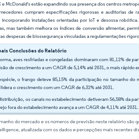
e McDonald's estão expandindo sua presença dos centros metropol
rnecedores cumpram especificações rigorosas e auditorias de ra
 incorporando instalações orientadas por IoT e desossa robótica
ias, mas também melhora os índices de conversão alimentar, perm
s despesas de biossegurança vinculadas a regulamentações rigoros
pais Conclusões do Relatório
forma, aves resfriadas e congeladas dominaram com 81,12% de part
isão de crescimento a um CAGR de 5,14% até 2031, o mais rápido en
espécie, o frango deteve 85,15% da participação no tamanho do 
 lidera o crescimento com um CAGR de 6,32% até 2031.
distribuição, os canais no estabelecimento detiveram 56,58% da pa
rejo fora do estabelecimento avança a um CAGR de 4,11% até 2031.
manho do mercado e os números de previsão neste relatório são ge
elligence, atualizada com os dados e percepções mais recentes di