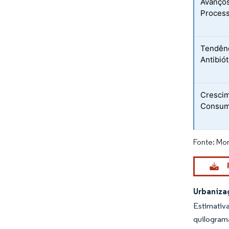
Avanços
Process
Tendênc
Antibió
Crescim
Consum
Fonte: Mor
Urbaniza
Estimativ
quilogram