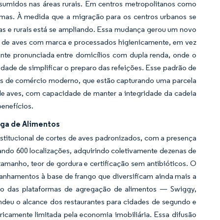
umidos nas áreas rurais. Em centros metropolitanos como
amas. À medida que a migração para os centros urbanos se
nas e rurais está se ampliando. Essa mudança gerou um novo
es de aves com marca e processados higienicamente, em vez
nte pronunciada entre domicílios com dupla renda, onde o
ade de simplificar o preparo das refeições. Esse padrão de
os de comércio moderno, que estão capturando uma parcela
 de aves, com capacidade de manter a integridade da cadeia
enefícios.
ega de Alimentos
stitucional de cortes de aves padronizados, com a presença
ando 600 localizações, adquirindo coletivamente dezenas de
amanho, teor de gordura e certificação sem antibióticos. O
anhamentos à base de frango que diversificam ainda mais a
lo das plataformas de agregação de alimentos — Swiggy,
deu o alcance dos restaurantes para cidades de segundo e
oricamente limitada pela economia imobiliária. Essa difusão