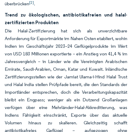
[2]
überbrücken
.
Trend zu ökologischen, antibiotikafreien und halal-
zertifizierten Produkten
Die Halal-Zertifizierung hat sich als unverzichtbare
Anforderung für Exportmärkte im Nahen Osten etabliert, wohin
Indien im Geschäftsjahr 2023–24 Geflügelprodukte im Wert
von USD 183 Millionen exportierte – ein Anstieg von 41,4 % im
Jahresvergleich – in Länder wie die Vereinigten Arabischen
Emirate, Saudi-Arabien, Oman, Katar und Kuwait. Inländische
Zertifizierungsstellen wie der Jamiat Ulama-i-Hind Halal Trust
und Halal India stellen Prüfpfade bereit, die den Standards der
Importländer entsprechen, doch die Verarbeitungskapazität
bleibt ein Engpass; weniger als ein Dutzend Großanlagen
verfügen über eine Mehrländer-Halal-Akkreditierung, was
Indiens Fähigkeit einschränkt, Exporte über das aktuelle
Volumen hinaus zu skalieren. Gleichzeitig schafft
antibiotikafreies Geflügel – aufgezogen ohne