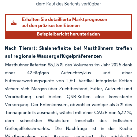
Bild © Mordor Intelligence. Wiederverwendung erfordert Namensnennung gemäß
Nach Tierart: Skaleneffekte bei Masthühnern treffen
auf regionale Wassergeflügelpräferenzen
Masthühner lieferten 85,15 % des Volumens im Jahr 2025 dank
eines 42-tägigen Aufzuchtzyklus und einer
Futterverwertungsquote von 1,6:1. Vertikal integrierte Ketten
sichern sich Margen über Zuchtbestand, Futter, Aufzucht und
Verarbeitung und bieten QSR-Ketten eine konsistente
Versorgung. Der Entenkonsum, obwohl er weniger als 5 % des
Tonnageanteils ausmacht, wächst mit einer CAGR von 6,32 %,
dem schnellsten Wachstum innerhalb des indischen
Geflügelfleischmarkts. Die Nachfrage ist in der Küche
Westbengalens und Assams verankert, die reichhaltig