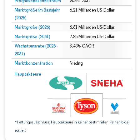
Prognosedatenzeitraum
2026 - 2031
Marktgröße im Basisjahr
6.21 Milliarden US-Dollar
(2025)
Marktgröße (2026)
6.61 Milliarden US-Dollar
Marktgröße (2031)
7.85 Milliarden US-Dollar
Wachstumsrate (2026 -
3.48% CAGR
2031)
Marktkonzentration
Niedrig
Bild © Mordor Intelligence. Wiederverwendung erfordert Namensnennung gem
Hauptakteure
*Haftungsausschluss: Hauptakteure in keiner bestimmten Reihenfolge
sortiert