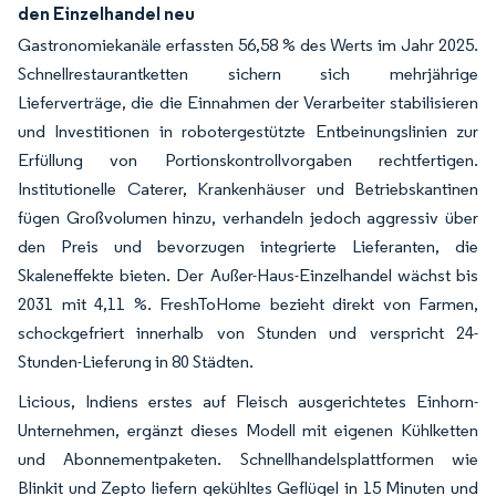
den Einzelhandel neu
Gastronomiekanäle erfassten 56,58 % des Werts im Jahr 2025.
Schnellrestaurantketten sichern sich mehrjährige
Lieferverträge, die die Einnahmen der Verarbeiter stabilisieren
und Investitionen in robotergestützte Entbeinungslinien zur
Erfüllung von Portionskontrollvorgaben rechtfertigen.
Institutionelle Caterer, Krankenhäuser und Betriebskantinen
fügen Großvolumen hinzu, verhandeln jedoch aggressiv über
den Preis und bevorzugen integrierte Lieferanten, die
Skaleneffekte bieten. Der Außer-Haus-Einzelhandel wächst bis
2031 mit 4,11 %. FreshToHome bezieht direkt von Farmen,
schockgefriert innerhalb von Stunden und verspricht 24-
Stunden-Lieferung in 80 Städten.
Licious, Indiens erstes auf Fleisch ausgerichtetes Einhorn-
Unternehmen, ergänzt dieses Modell mit eigenen Kühlketten
und Abonnementpaketen. Schnellhandelsplattformen wie
Blinkit und Zepto liefern gekühltes Geflügel in 15 Minuten und