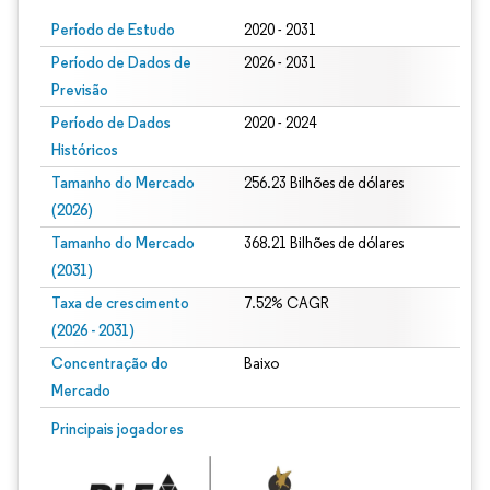
Período de Estudo
2020 - 2031
Período de Dados de
2026 - 2031
Previsão
Período de Dados
2020 - 2024
Históricos
Tamanho do Mercado
256.23 Bilhões de dólares
(2026)
Tamanho do Mercado
368.21 Bilhões de dólares
(2031)
Taxa de crescimento
7.52% CAGR
(2026 - 2031)
Concentração do
Baixo
Mercado
Imagem © Mordor Intelligence. O reuso requer atribuição conforme CC BY 4.0.
Principais jogadores