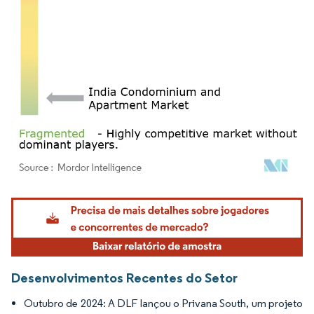
Imagem © Mordor Intelligence. O reuso requer atribuição conforme CC BY 4.0.
Desenvolvimentos Recentes do Setor
Outubro de 2024: A DLF lançou o Privana South, um projeto