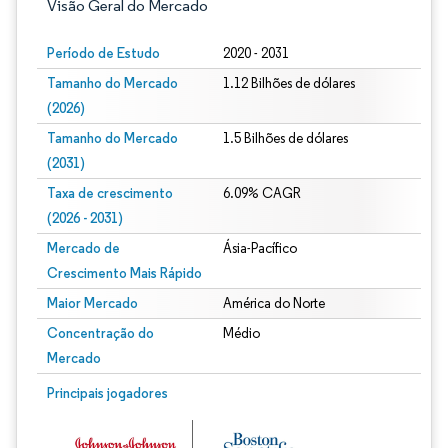
Visão Geral do Mercado
Período de Estudo
2020 - 2031
Tamanho do Mercado
1.12 Bilhões de dólares
(2026)
Tamanho do Mercado
1.5 Bilhões de dólares
(2031)
Taxa de crescimento
6.09% CAGR
(2026 - 2031)
Mercado de
Ásia-Pacífico
Crescimento Mais Rápido
Maior Mercado
América do Norte
Concentração do
Médio
Mercado
Imagem © Mordor Intelligence. O reuso requer atribuição conforme CC BY 4.0.
Principais jogadores