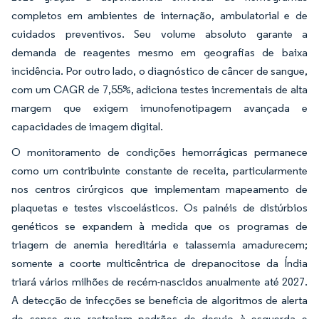
completos em ambientes de internação, ambulatorial e de
cuidados preventivos. Seu volume absoluto garante a
demanda de reagentes mesmo em geografias de baixa
incidência. Por outro lado, o diagnóstico de câncer de sangue,
com um CAGR de 7,55%, adiciona testes incrementais de alta
margem que exigem imunofenotipagem avançada e
capacidades de imagem digital.
O monitoramento de condições hemorrágicas permanece
como um contribuinte constante de receita, particularmente
nos centros cirúrgicos que implementam mapeamento de
plaquetas e testes viscoelásticos. Os painéis de distúrbios
genéticos se expandem à medida que os programas de
triagem de anemia hereditária e talassemia amadurecem;
somente a coorte multicêntrica de drepanocitose da Índia
triará vários milhões de recém-nascidos anualmente até 2027.
A detecção de infecções se beneficia de algoritmos de alerta
de sepse que rastreiam padrões de desvio à esquerda e