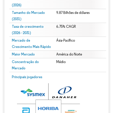
(2026)
Tamanho do Mercado
9.87 Bilhões de dólares
(2031)
Taxa de crescimento
6.75% CAGR
(2026 - 2031)
Mercado de
Ásia-Pacífico
Crescimento Mais Rápido
Maior Mercado
América do Norte
Concentração do
Médio
Mercado
Imagem © Mordor Intelligence. O reuso requer atribuição conforme CC BY 4.0.
Principais jogadores