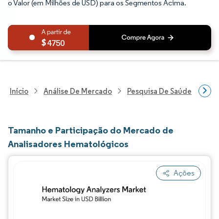
o Valor (em Milhões de USD) para os Segmentos Acima.
4750
Início
Análise De Mercado
Pesquisa De Saúde
Pes
Tamanho e Participação do Mercado de
Analisadores Hematológicos
Ações