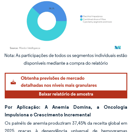
Imagem © Mordor Intelligence. O reuso requer atribuição conforme CC BY 4.0.
Por Aplicação: A Anemia Domina, a Oncologia
Impulsiona o Crescimento Incremental
Os painéis de anemia produziram 37,45% da receita global em
2025 graças à dependência universal de hemogramas