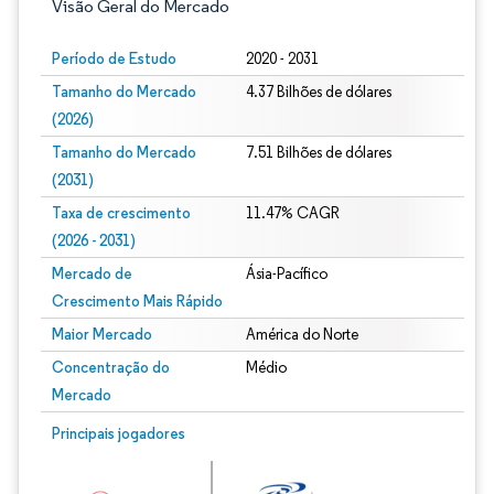
Visão Geral do Mercado
Período de Estudo
2020 - 2031
Tamanho do Mercado
4.37 Bilhões de dólares
(2026)
Tamanho do Mercado
7.51 Bilhões de dólares
(2031)
Taxa de crescimento
11.47% CAGR
(2026 - 2031)
Mercado de
Ásia-Pacífico
Crescimento Mais Rápido
Maior Mercado
América do Norte
Concentração do
Médio
Mercado
Imagem © Mordor Intelligence. O reuso requer atribuição conforme CC BY 4.0.
Principais jogadores