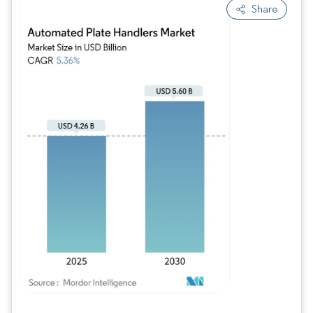
Share
Imagem © Mordor Intelligence. O reuso requer atribuição conforme CC BY 4.0.