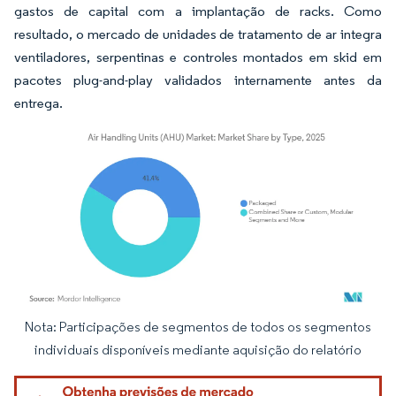
gastos de capital com a implantação de racks. Como
resultado, o mercado de unidades de tratamento de ar integra
ventiladores, serpentinas e controles montados em skid em
pacotes plug-and-play validados internamente antes da
entrega.
Nota: Participações de segmentos de todos os segmentos
Imagem © Mordor Intelligence. O reuso requer atribuição conforme CC BY 4.0.
individuais disponíveis mediante aquisição do relatório