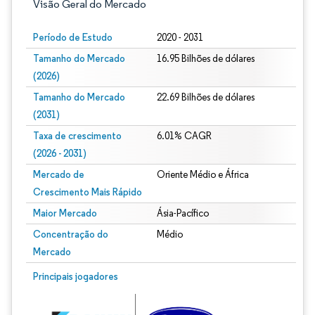
Visão Geral do Mercado
Período de Estudo
2020 - 2031
Tamanho do Mercado
16.95 Bilhões de dólares
(2026)
Tamanho do Mercado
22.69 Bilhões de dólares
(2031)
Taxa de crescimento
6.01% CAGR
(2026 - 2031)
Mercado de
Oriente Médio e África
Crescimento Mais Rápido
Maior Mercado
Ásia-Pacífico
Concentração do
Médio
Mercado
Imagem © Mordor Intelligence. O reuso requer atribuição conforme CC BY 4.0.
Principais jogadores