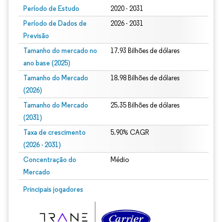
Período de Estudo
2020 - 2031
Período de Dados de
2026 - 2031
Previsão
Tamanho do mercado no
17.93 Bilhões de dólares
ano base (2025)
Tamanho do Mercado
18.98 Bilhões de dólares
(2026)
Tamanho do Mercado
25.35 Bilhões de dólares
(2031)
Taxa de crescimento
5.90% CAGR
(2026 - 2031)
Concentração do
Médio
Mercado
Imagem © Mordor Intelligence. O reuso requer atribuição conforme CC BY 4.0.
Principais jogadores