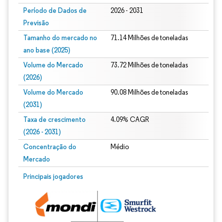
Período de Dados de
2026 - 2031
Previsão
Tamanho do mercado no
71.14 Milhões de toneladas
ano base (2025)
Volume do Mercado
73.72 Milhões de toneladas
(2026)
Volume do Mercado
90.08 Milhões de toneladas
(2031)
Taxa de crescimento
4.09% CAGR
(2026 - 2031)
Concentração do
Médio
Mercado
Imagem © Mordor Intelligence. O reuso requer atribuição conforme CC BY 4.0.
Principais jogadores