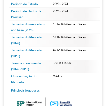
Período de Estudo
2020 - 2031
Período de Dados de
2026 - 2031
Previsão
Tamanho do mercado no
31.67 Bilhões de dólares
ano base (2025)
Tamanho do Mercado
33.07 Bilhões de dólares
(2026)
Tamanho do Mercado
42.63 Bilhões de dólares
(2031)
Taxa de crescimento
5.21% CAGR
(2026 - 2031)
Concentração do
Médio
Mercado
Imagem © Mordor Intelligence. O reuso requer atribuição conforme CC BY 4.0.
Principais jogadores