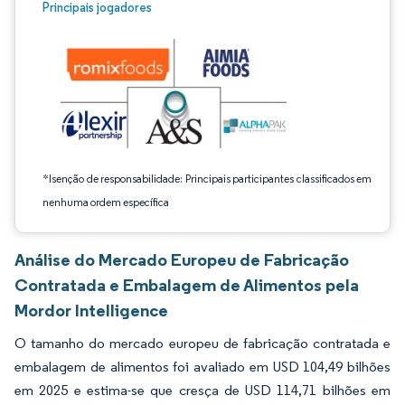
Imagem © Mordor Intelligence. O reuso requer atribuição conforme CC BY 4.0.
Principais jogadores
*Isenção de responsabilidade: Principais participantes classificados em
nenhuma ordem específica
Análise do Mercado Europeu de Fabricação
Contratada e Embalagem de Alimentos pela
Mordor Intelligence
O tamanho do mercado europeu de fabricação contratada e
embalagem de alimentos foi avaliado em USD 104,49 bilhões
em 2025 e estima-se que cresça de USD 114,71 bilhões em