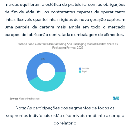
marcas equilibram a estética de prateleira com as obrigações
de fim de vida útil, os contratantes capazes de operar tanto
linhas flexíveis quanto linhas rígidas de nova geração capturam
uma parcela de carteira mais ampla em todo o mercado
europeu de fabricação contratada e embalagem de alimentos.
Nota: As participações dos segmentos de todos os
Imagem © Mordor Intelligence. O reuso requer atribuição conforme CC BY 4.0.
segmentos individuais estão disponíveis mediante a compra
do relatório