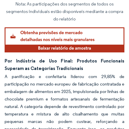
Nota: As participações dos segmentos de todos os
Imagem © Mordor Intelligence. O reuso requer atribuição conforme CC BY 4.0.
segmentos individuais estão disponíveis mediante a compra
do relatório
Por Indústria de Uso Final: Produtos Funcionais
Superam as Categorias Tradicionais
A panificação e confeitaria liderou com 29,85% de
participação no mercado europeu de fabricação contratada e
embalagem de alimentos em 2025, impulsionada por linhas de
chocolate premium e formatos artesanais de fermentação
natural. A categoria depende de revestimento controlado por
temperatura e mistura de alto cisalhamento que muitas
pequenas marcas não podem custear, reforçando a
necessidade de terceirização. Enquanto isso, os produtos