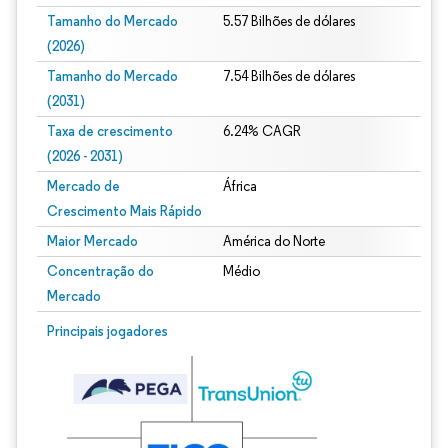
Tamanho do Mercado
5.57 Bilhões de dólares
(2026)
Tamanho do Mercado
7.54 Bilhões de dólares
(2031)
Taxa de crescimento
6.24% CAGR
(2026 - 2031)
Mercado de
África
Crescimento Mais Rápido
Maior Mercado
América do Norte
Concentração do
Médio
Mercado
Imagem © Mordor Intelligence. O reuso requer atribuição conforme CC BY 4.0.
Principais jogadores