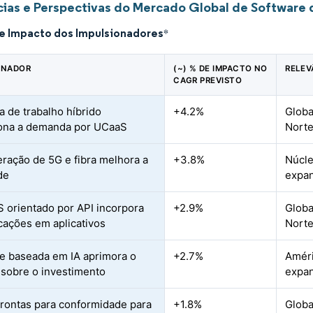
ias e Perspectivas do Mercado Global de Software
de Impacto dos Impulsionadores
*
ONADOR
(~) % DE IMPACTO NO
RELEV
CAGR PREVISTO
a de trabalho híbrido
+4.2%
Globa
ona a demanda por UCaaS
Norte
feração de 5G e fibra melhora a
+3.8%
Núcle
de
expan
 orientado por API incorpora
+2.9%
Globa
ações em aplicativos
Norte
se baseada em IA aprimora o
+2.7%
Améri
 sobre o investimento
expan
prontas para conformidade para
+1.8%
Globa