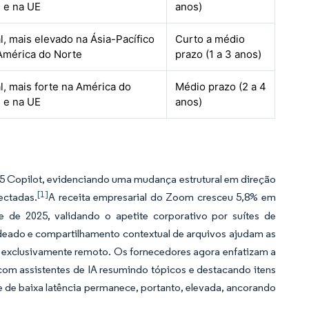
 e na UE
anos)
l, mais elevado na Ásia-Pacífico
Curto a médio
América do Norte
prazo (1 a 3 anos)
l, mais forte na América do
Médio prazo (2 a 4
 e na UE
anos)
65 Copilot, evidenciando uma mudança estrutural em direção
[1]
ectadas.
A receita empresarial do Zoom cresceu 5,8% em
re de 2025, validando o apetite corporativo por suítes de
adeado e compartilhamento contextual de arquivos ajudam as
o exclusivamente remoto. Os fornecedores agora enfatizam a
 com assistentes de IA resumindo tópicos e destacando itens
 de baixa latência permanece, portanto, elevada, ancorando