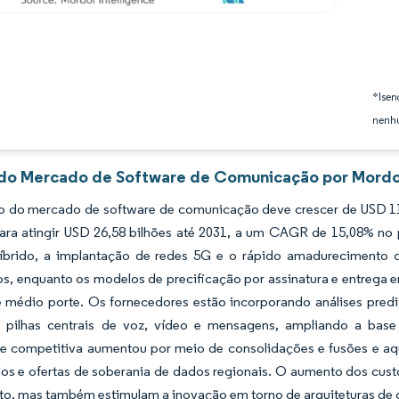
*Isen
nenhu
 do Mercado de Software de Comunicação por Mordor
 do mercado de software de comunicação deve crescer de USD 11,
para atingir USD 26,58 bilhões até 2031, a um CAGR de 15,08% no 
híbrido, a implantação de redes 5G e o rápido amadurecimento 
os, enquanto os modelos de precificação por assinatura e entrega
 médio porte. Os fornecedores estão incorporando análises predi
 pilhas centrais de voz, vídeo e mensagens, ampliando a base
de competitiva aumentou por meio de consolidações e fusões e aq
dos e ofertas de soberania de dados regionais. O aumento dos cus
o, mas também estimulam a inovação em torno de arquiteturas de co