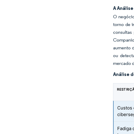
A Anális
O negócio
torno de 
consultas
Companion
aumento de
ou detect
mercado d
Análise 
RESTRIÇ
Custos
ciberse
Fadiga 