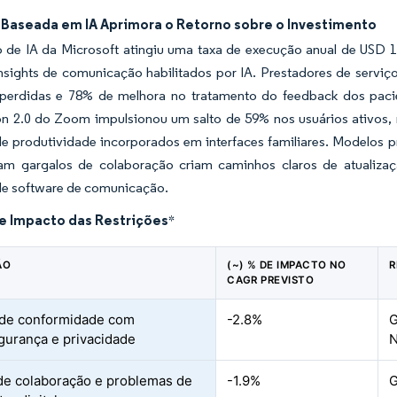
e Baseada em IA Aprimora o Retorno sobre o Investimento
 de IA da Microsoft atingiu uma taxa de execução anual de USD 
insights de comunicação habilitados por IA. Prestadores de servi
 perdidas e 78% de melhora no tratamento do feedback dos pacien
 2.0 do Zoom impulsionou um salto de 59% nos usuários ativos, r
 produtividade incorporados em interfaces familiares. Modelos pre
am gargalos de colaboração criam caminhos claros de atualizaçã
e software de comunicação.
de Impacto das Restrições
*
ÃO
(~) % DE IMPACTO NO
R
CAGR PREVISTO
 de conformidade com
-2.8%
G
gurança e privacidade
N
de colaboração e problemas de
-1.9%
G