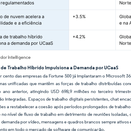
 regulamentados
Norte
o de nuvem acelera a
+3.5%
Globa
lidade e a eficiência
e na 
a de trabalho híbrido
+4.2%
Globa
ona a demanda por UCaaS
Norte
dor Intelligence
a de Trabalho Híbrido Impulsiona a Demanda por UCaaS
r cento das empresas da Fortune 500 já implantaram o Microsoft 3
mas unificadas que mantêm as forças de trabalho distribuídas con
o ano anterior, atingindo USD 698,9 milhões no terceiro trimest
o integradas. Espaços de trabalho digitais persistentes, chat enc
ões a restabelecer a coesão após períodos prolongados de trabalh
 no nível de fluxo de trabalho em detrimento de reuniões isoladas,
A demanda por vídeo, mensagens e quadros brancos sempre ativos e
ento em todo o mercado de software de comunicação.