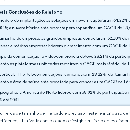
pais Conclusões do Relatório
modelo de implantação, as soluções em nuvem capturaram 64,22% 
025; a nuvem híbrida está prevista para expandir a um CAGR de 18,
tamanho de empresa, as grandes empresas controlaram 52,10% do
enas e médias empresas lideram o crescimento com um CAGR de 
tipo de comunicação, a videoconferência deteve 28,21% da parti
anto as plataformas unificadas registram o CAGR mais rápido, de 1
vertical, TI e telecomunicações comandaram 28,22% do tama
anto a área de saúde está projetada para crescer a um CAGR de 16
geografia, a América do Norte liderou com 38,02% de participação 
% até 2031.
úmeros de tamanho de mercado e previsão neste relatório são gera
elligence, atualizada com os dados e insights mais recentes disponí