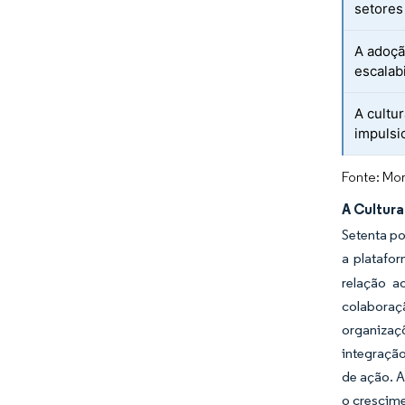
setores
A adoçã
escalabi
A cultur
impulsi
Fonte: Mor
A Cultur
Setenta po
a platafor
relação a
colaboraçã
organizaç
integração
de ação. 
o crescim