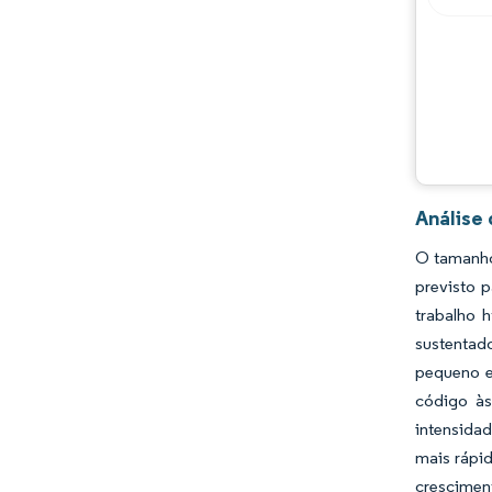
Análise
O tamanho
previsto 
trabalho 
sustentad
pequeno e
código às
intensida
mais rápi
cresciment