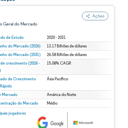
Ações
o Geral do Mercado
odo de Estudo
2020 - 2031
nho do Mercado (2026)
13.17 Bilhões de dólares
nho do Mercado (2031)
26.58 Bilhões de dólares
 de crescimento (2026 -
15.08% CAGR
)
ado de Crescimento
Ásia-Pacífico
ão conforme CC BY 4.0.
 Rápido
r Mercado
América do Norte
entração do Mercado
Médio
m © Mordor Intelligence. O reuso requer atribuição conforme CC BY 4.0.
cipais jogadores