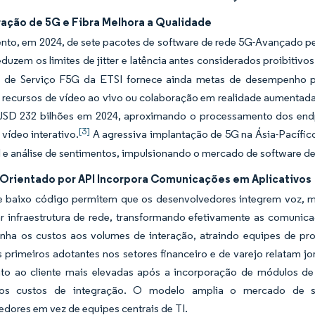
ração de 5G e Fibra Melhora a Qualidade
to, em 2024, de sete pacotes de software de rede 5G-Avançado pela
eduzem os limites de jitter e latência antes considerados proibitiv
 de Serviço F5G da ETSI fornece ainda metas de desempenho p
r recursos de vídeo ao vivo ou colaboração em realidade aumenta
 USD 232 bilhões em 2024, aproximando o processamento dos endp
[3]
 vídeo interativo.
A agressiva implantação de 5G na Ásia-Pacífic
l e análise de sentimentos, impulsionando o mercado de software 
Orientado por API Incorpora Comunicações em Aplicativos
e baixo código permitem que os desenvolvedores integrem voz, m
r infraestrutura de rede, transformando efetivamente as comunica
inha os custos aos volumes de interação, atraindo equipes de p
s primeiros adotantes nos setores financeiro e de varejo relatam 
to ao cliente mais elevadas após a incorporação de módulos de
os custos de integração. O modelo amplia o mercado de s
dores em vez de equipes centrais de TI.