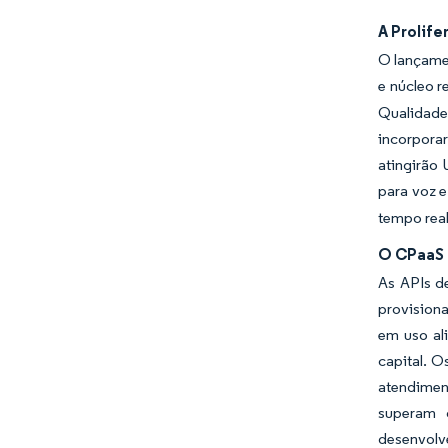
A Prolife
O lançamen
e núcleo r
Qualidade
incorpora
atingirão
para voz e
tempo rea
O CPaaS 
As APIs d
provisiona
em uso al
capital. O
atendimen
superam 
desenvolve