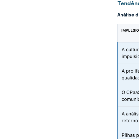
Tendênc
Análise 
IMPULSI
A cultur
impulsi
A proli
qualida
O CPaaS
comunic
A análi
retorno
Pilhas 