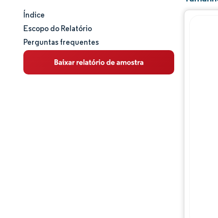
Índice
Tamanho e participação de mercado
Escopo do Relatório
Perguntas frequentes
Análise de mercado
Tendências e insights
Análise de segmentos
Análise geográfica
Panorama competitivo
Principais jogadores
Desenvolvimentos da indústria