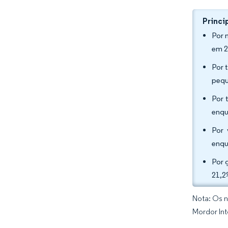
Princi
Por 
em 2
Por 
pequ
Por 
enqu
Por 
enqu
Por 
21,2
Nota: Os n
Mordor Int