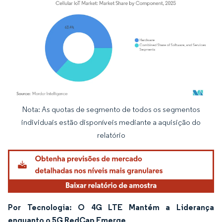
Nota: As quotas de segmento de todos os segmentos
Imagem © Mordor Intelligence. O reuso requer atribuição conforme CC BY 4.0.
individuais estão disponíveis mediante a aquisição do
relatório
Por Tecnologia: O 4G LTE Mantém a Liderança
enquanto o 5G RedCap Emerge