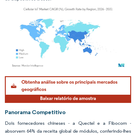
Imagem © Mordor Intelligence. O reuso requer atribuição conforme CC BY 4.0.
Panorama Competitivo
Dois fornecedores chineses - a Quectel e a Fibocom -
absorvem 64% da receita global de módulos, conferindo-lhes