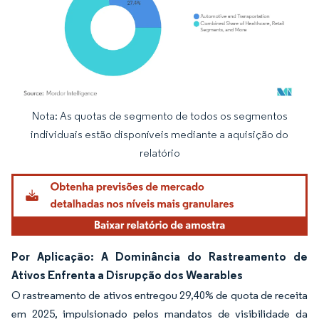
Nota: As quotas de segmento de todos os segmentos
Imagem © Mordor Intelligence. O reuso requer atribuição conforme CC BY 4.0.
individuais estão disponíveis mediante a aquisição do
relatório
Por Aplicação: A Dominância do Rastreamento de
Ativos Enfrenta a Disrupção dos Wearables
O rastreamento de ativos entregou 29,40% de quota de receita
em 2025, impulsionado pelos mandatos de visibilidade da