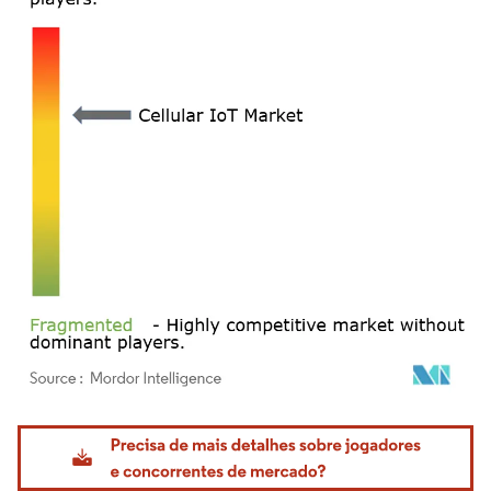
Imagem © Mordor Intelligence. O reuso requer atribuição conforme CC BY 4.0.