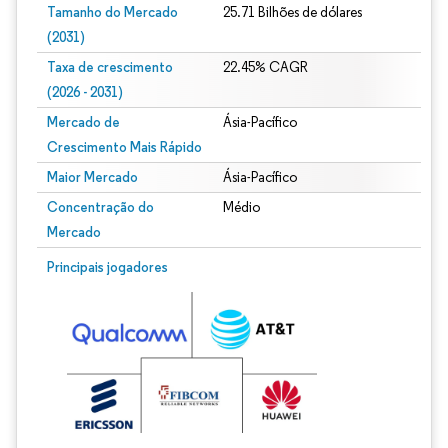
Tamanho do Mercado
25.71 Bilhões de dólares
(2031)
Taxa de crescimento
22.45% CAGR
(2026 - 2031)
Mercado de
Ásia-Pacífico
Crescimento Mais Rápido
Maior Mercado
Ásia-Pacífico
Concentração do
Médio
Mercado
Imagem © Mordor Intelligence. O reuso requer atribuição conforme CC BY 4.0.
Principais jogadores