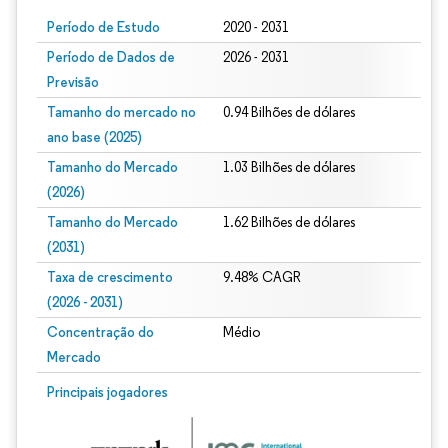
Período de Estudo
2020 - 2031
Período de Dados de
2026 - 2031
Previsão
Tamanho do mercado no
0.94 Bilhões de dólares
ano base (2025)
Tamanho do Mercado
1.03 Bilhões de dólares
(2026)
Tamanho do Mercado
1.62 Bilhões de dólares
(2031)
Taxa de crescimento
9.48% CAGR
(2026 - 2031)
Concentração do
Médio
Mercado
Imagem © Mordor Intelligence. O reuso requer atribuição conforme CC BY 4.0.
Principais jogadores