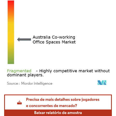
Imagem © Mordor Intelligence. O reuso requer atribuição conforme CC BY 4.0.