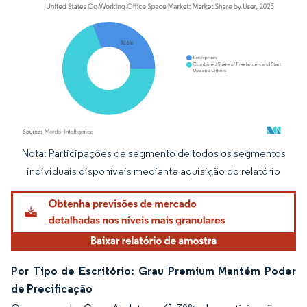
Nota: Participações de segmento de todos os segmentos
Imagem © Mordor Intelligence. O reuso requer atribuição conforme CC BY 4.0.
individuais disponíveis mediante aquisição do relatório
Por Tipo de Escritório: Grau Premium Mantém Poder
de Precificação