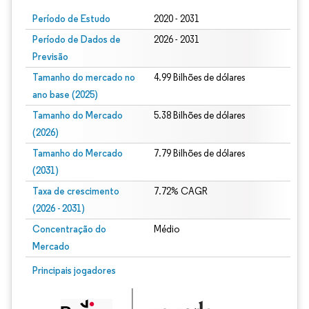
Período de Estudo
2020 - 2031
Período de Dados de
2026 - 2031
Previsão
Tamanho do mercado no
4.99 Bilhões de dólares
ano base (2025)
Tamanho do Mercado
5.38 Bilhões de dólares
(2026)
Tamanho do Mercado
7.79 Bilhões de dólares
(2031)
Taxa de crescimento
7.72% CAGR
(2026 - 2031)
Concentração do
Médio
Mercado
Imagem © Mordor Intelligence. O reuso requer atribuição conforme CC BY 4.0.
Principais jogadores