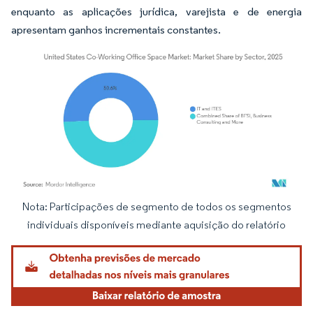
enquanto as aplicações jurídica, varejista e de energia
apresentam ganhos incrementais constantes.
Nota: Participações de segmento de todos os segmentos
Imagem © Mordor Intelligence. O reuso requer atribuição conforme CC BY 4.0.
individuais disponíveis mediante aquisição do relatório