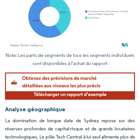
Note: Les parts de segments de tous les segments individuels
Image © Mordor Intelligence. La réutilisation nécessite une attribution sous CC BY 4.
sont disponibles à l'achat du rapport
Analyse géographique
La domination de longue date de Sydney repose sur des
réserves profondes de capital-risque et de grands locataires
technologiques. Le pôle Tech Central à lui seul alimente plus de