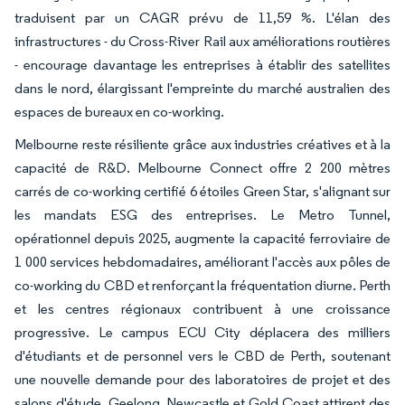
traduisent par un CAGR prévu de 11,59 %. L'élan des
infrastructures - du Cross-River Rail aux améliorations routières
- encourage davantage les entreprises à établir des satellites
dans le nord, élargissant l'empreinte du marché australien des
espaces de bureaux en co-working.
Melbourne reste résiliente grâce aux industries créatives et à la
capacité de R&D. Melbourne Connect offre 2 200 mètres
carrés de co-working certifié 6 étoiles Green Star, s'alignant sur
les mandats ESG des entreprises. Le Metro Tunnel,
opérationnel depuis 2025, augmente la capacité ferroviaire de
1 000 services hebdomadaires, améliorant l'accès aux pôles de
co-working du CBD et renforçant la fréquentation diurne. Perth
et les centres régionaux contribuent à une croissance
progressive. Le campus ECU City déplacera des milliers
d'étudiants et de personnel vers le CBD de Perth, soutenant
une nouvelle demande pour des laboratoires de projet et des
salons d'étude. Geelong, Newcastle et Gold Coast attirent des