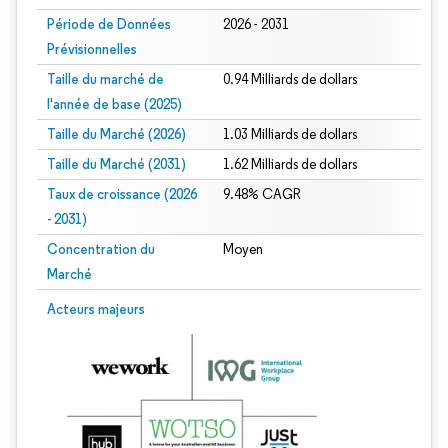
Période de Données
2026 - 2031
Prévisionnelles
Taille du marché de
0.94 Milliards de dollars
l'année de base (2025)
Taille du Marché (2026)
1.03 Milliards de dollars
Taille du Marché (2031)
1.62 Milliards de dollars
Taux de croissance (2026
9.48% CAGR
- 2031)
Concentration du
Moyen
Marché
Image © Mordor Intelligence. La réutilisation nécessite une attribution sous CC 
Acteurs majeurs