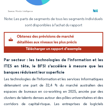
Note: Les parts de segments de tous les segments individuels
Image © Mordor Intelligence. La réutilisation nécessite une attribution sous CC BY 4.
sont disponibles à l'achat du rapport
Par secteur : les technologies de l'information et les
ITES en tête, le BFSI s'accélère à mesure que les
banques réduisent leur superficie
Les technologies de l'information et les services informatiques
détenaient une part de 32,4 % du marché australien des
espaces de bureaux en co-working en 2025, ancrée par des
clusters de talents denses autour des pôles universitaires et des
corridors de capital-risque. Les entreprises de logiciels